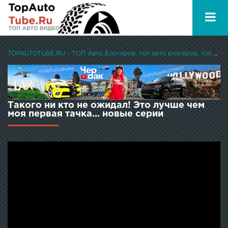
TOPAUTOTUBE.RU - ТОП Авто Блогеров, топ авто влогеров, топ авто ютуберов
Такого ни кто не ожидал! Это лучше чем
моя первая тачка... новые серии