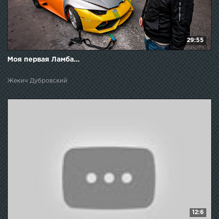
29:55
Моя первая Ламба...
Жекич Дубровский
12:6