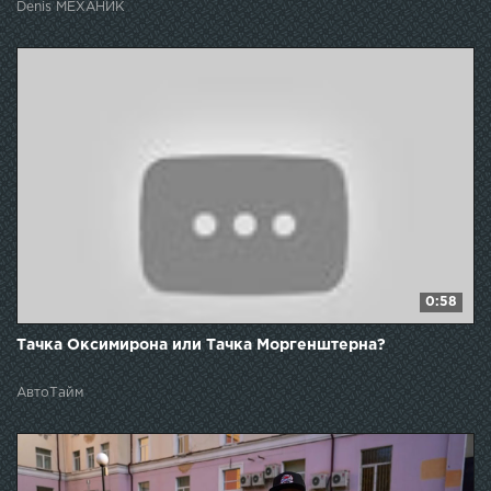
Denis МЕХАНИК
0:58
Тачка Оксимирона или Тачка Моргенштерна?
АвтоТайм