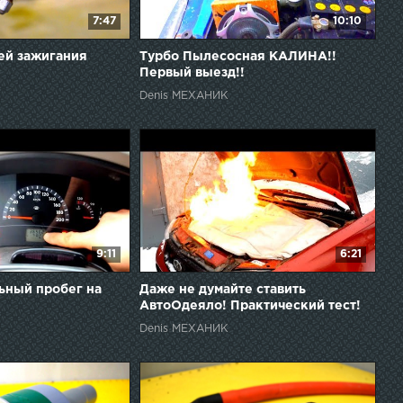
7:47
10:10
ей зажигания
Турбо Пылесосная КАЛИНА!!
Первый выезд!!
Denis МЕХАНИК
9:11
6:21
льный пробег на
Даже не думайте ставить
АвтоОдеяло! Практический тест!
Denis МЕХАНИК