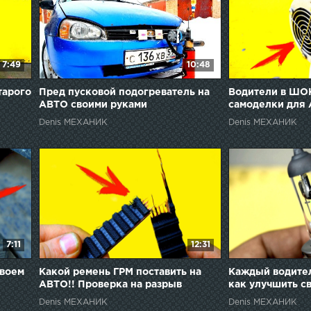
7:49
10:48
тарого
Пред пусковой подогреватель на
Водители в ШОК
АВТО своими руками
самоделки для
Denis МЕХАНИК
Denis МЕХАНИК
7:11
12:31
своем
Какой ремень ГРМ поставить на
Каждый водител
АВТО!! Проверка на разрыв
как улучшить с
Denis МЕХАНИК
Denis МЕХАНИК