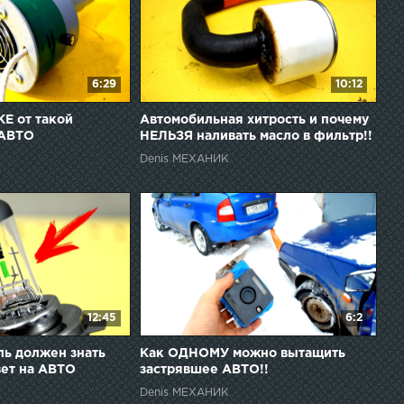
6:29
10:12
Е от такой
Автомобильная хитрость и почему
 АВТО
НЕЛЬЗЯ наливать масло в фильтр!!
Denis МЕХАНИК
12:45
6:2
ь должен знать
Как ОДНОМУ можно вытащить
вет на АВТО
застрявшее АВТО!!
Denis МЕХАНИК