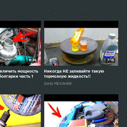
8:36
7:15
еличить мощность
Никогда НЕ заливайте такую
болгарки часть 1
тормозную жидкость!!
Denis МЕХАНИК