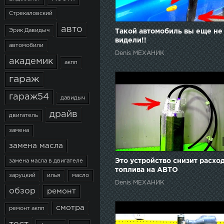
Стрекаловский
авто
Эрик Давидыч
Такой автомобиль вы еще не
видели!!
автомобили
Denis МЕХАНИК
академик
акпп
гараж
гараж54
давидыч
драйв
двигатель
замена
замена масла
Это устройство снизит расхо
замена масла в двигателе
топлива на АВТО
заруцкий
илья
масло
Denis МЕХАНИК
обзор
ремонт
смотра
ремонт акпп