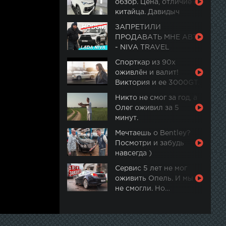
обзор. Цена, отличие от
китайца. Давидыч
ЗАПРЕТИЛИ
ПРОДАВАТЬ МНЕ АВТО
- NIVA TRAVEL
Спорткар из 90х
оживлён и валит!
Виктория и ее 3000GT.
Часть 2
Никто не смог за год, а
Олег оживил за 5
минут.
Мечтаешь о Bentley?
Посмотри и забудь
навсегда )
Сервис 5 лет не мог
оживить Опель. И мы
не смогли. Но…