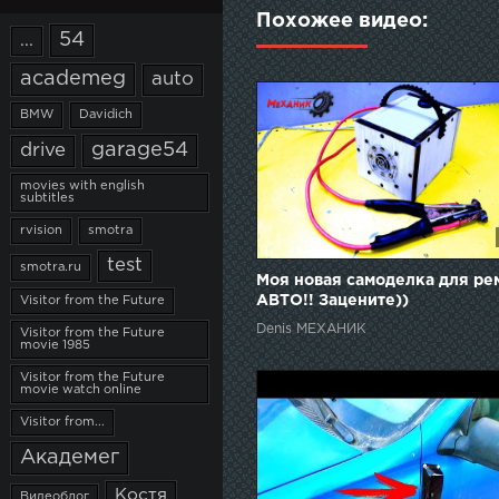
Похожее видео:
54
...
academeg
auto
BMW
Davidich
garage54
drive
movies with english
subtitles
rvision
smotra
test
smotra.ru
Моя новая самоделка для ре
АВТО!! Зацените))
Visitor from the Future
Denis МЕХАНИК
Visitor from the Future
movie 1985
Visitor from the Future
movie watch online
Visitor from...
Академег
Костя
Видеоблог