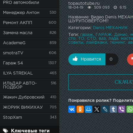
PRO автомобили
topautotube.ru
18-04-19
509 093
6:15
Менеджер Антон
530
Название: Видео Denis МЕХАН
ШУРУПОВЁРТОМ!!
Ремонт АКПП
600
Категории:
Denis МЕХАНИК
Замена масла
826
Теги:
гараж
ГАРАЖ
Денис
м
сто
ТО
СТО
ваз
лада
маст
советы
лайфхаки
тюнинг
авт
AcademeG
859
smotraTV
606
Нравится
0
Гараж 54
1307
ILYA STREKAL
465
СКАЧА
ИЛЬДАР АВТО-
516
ПОДБОР
Жекич Дубровский
410
Понравился ролик? Поделить
ЖОРИК ВИКИХАУ
705
StopXam
343
Ключевые теги