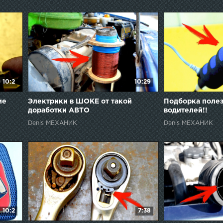
10:2
10:29
ие
Электрики в ШОКЕ от такой
Подборка полез
доработки АВТО
водителей!!
Denis МЕХАНИК
Denis МЕХАНИК
10:2
7:38