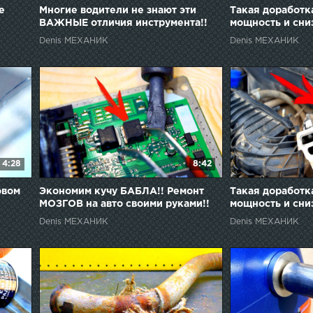
е
Многие водители не знают эти
Такая доработк
ВАЖНЫЕ отличия инструмента!!
мощность и сни
топлива!!
Denis МЕХАНИК
Denis МЕХАНИК
4:28
8:42
овом
Экономим кучу БАБЛА!! Ремонт
Такая доработк
МОЗГОВ на авто своими руками!!
мощность и сни
ЧАСТЬ 2!!??
Denis МЕХАНИК
Denis МЕХАНИК