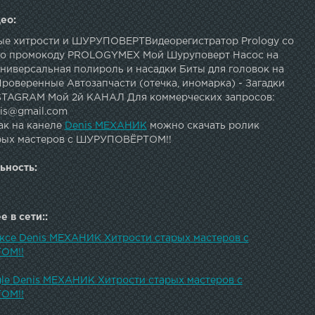
ео:
е хитрости и ШУРУПОВЕРТВидеорегистратор Prology со
по промокоду PROLOGYMEX Мой Шуруповерт Насос на
ниверсальная полироль и насадки Биты для головок на
роверенные Автозапчасти (отечка, иномарка) - Загадки
TAGRAM Мой 2й КАНАЛ Для коммерческих запросов:
vis@gmail.com
ак на канеле
Denis МЕХАНИК
можно скачать ролик
рых мастеров с ШУРУПОВЁРТОМ!!
ьность:
 в сети::
ексе Denis МЕХАНИК Хитрости старых мастеров с
ОМ!!
gle Denis МЕХАНИК Хитрости старых мастеров с
ОМ!!