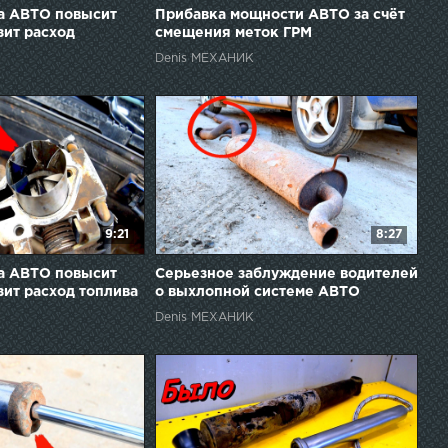
а АВТО повысит
Прибавка мощности АВТО за счёт
зит расход
смещения меток ГРМ
Denis МЕХАНИК
9:21
8:27
а АВТО повысит
Серьезное заблуждение водителей
зит расход топлива
о выхлопной системе АВТО
Denis МЕХАНИК