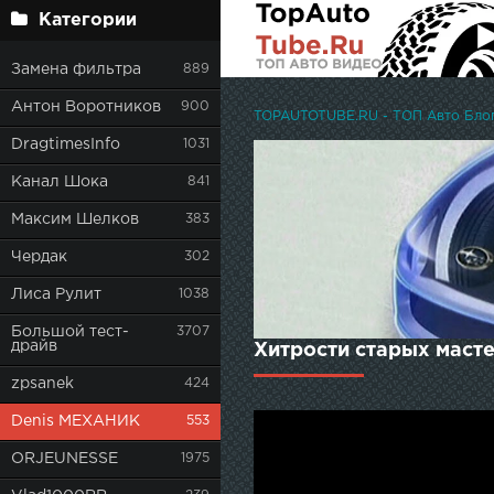
Категории
Замена фильтра
889
Антон Воротников
900
TOPAUTOTUBE.RU - ТОП Авто Блоге
DragtimesInfo
1031
Канал Шока
841
Максим Шелков
383
Чердак
302
Лиса Рулит
1038
Большой тест-
3707
драйв
Хитрости старых мас
zpsanek
424
Denis МЕХАНИК
553
ORJEUNESSE
1975