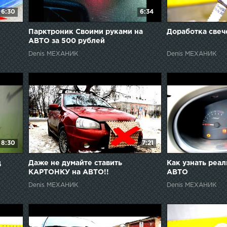
6:30
6:34
Парктроник Своими руками на
Доработка свеч
АВТО за 500 рублей
Denis МЕХАНИК
Denis МЕХАНИК
8:30
7:21
д
Даже не думайте ставить
Как узнать реа
КАРТОНКУ на АВТО!!
АВТО
Практический тест!
Denis МЕХАНИК
Denis МЕХАНИК