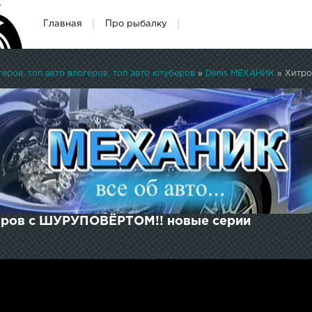
Главная
Про рыбалку
ров, топ авто влогеров, топ авто ютуберов
»
Denis МЕХАНИК
» Хитро
теров с ШУРУПОВЁРТОМ!! новые серии