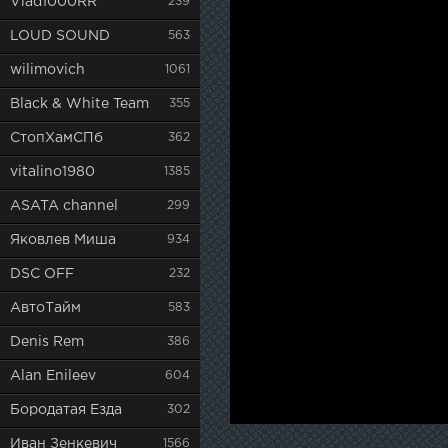
Vlad1000RR
239
LOUD SOUND
563
wilimovich
1061
Black & White Team
355
СтопХамСПб
362
vitalino1980
1385
ASATA channel
299
Яковлев Миша
934
DSC OFF
232
АвтоТайм
583
Denis Rem
386
Alan Enileev
604
Бородатая Езда
302
Иван Зенкевич
1566