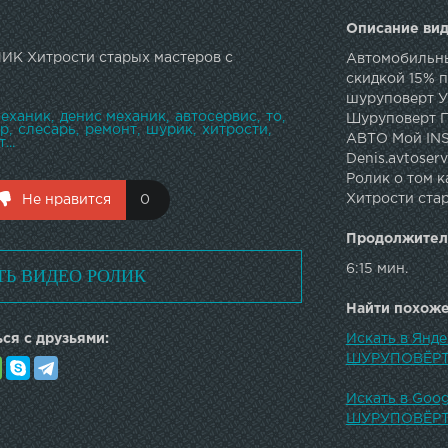
Описание вид
ИК Хитрости старых мастеров с
Автомобильны
скидкой 15% 
шуруповерт У
еханик
денис механик
автосервис
то
Шуруповерт П
ер
слесарь
ремонт
шурик
хитрости
АВТО Мой INS
...
Denis.avtoser
Ролик о том к
Хитрости ста
Не нравится
0
Продолжител
6:15 мин.
ТЬ ВИДЕО РОЛИК
Найти похожее
ся с друзьями:
Искать в Янд
ШУРУПОВЁРТ
Искать в Goo
ШУРУПОВЁРТ