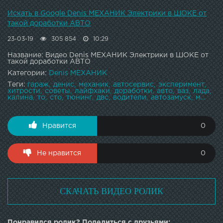
Искать в Google Denis МЕХАНИК Электрики в ШОКЕ от
такой доработки АВТО
23-03-19
305 854
10:29
Название: Видео Denis МЕХАНИК Электрики в ШОКЕ от
такой доработки АВТО
Категории:
Denis МЕХАНИК
Теги:
гараж
денис
механик
автосервис
эксперимент
хитрости
советы
лайфхаки
доработки
авто
ваз
лада
калина
то
сто
тюнинг
двс
водители
автозамуск
м...
Нравится
0
Не нравится
0
СКАЧАТЬ ВИДЕО РОЛИК
Понравился ролик? Поделиться с друзьями: