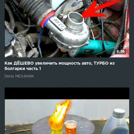
8:36
Как ДЁШЕВО увеличить мощность авто, ТУРБО из
болгарки часть 1
Denis МЕХАНИК