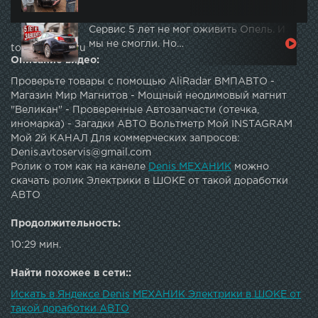
Сервис 5 лет не мог оживить Опель. И
мы не смогли. Но…
topautotube.ru
Описание видео:
Проверьте товары с помощью AliRadar ВМПАВТО -
Магазин Мир Магнитов - Мощный неодимовый магнит
"Великан" - Проверенные Автозапчасти (отечка,
иномарка) - Загадки АВТО Вольтметр Мой INSTAGRAM
Мой 2й КАНАЛ Для коммерческих запросов:
Denis.avtoservis@gmail.com
Ролик о том как на канеле
Denis МЕХАНИК
можно
скачать ролик Электрики в ШОКЕ от такой доработки
АВТО
Продолжительность:
10:29 мин.
Найти похожее в сети::
Искать в Яндексе Denis МЕХАНИК Электрики в ШОКЕ от
такой доработки АВТО