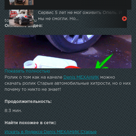
Сервис 5 лет не мог оживить Опель. И
мы не смогли. Но…
topautotube.ru
Описание видео:
Показать полностью
Ролик о том как на канеле
Denis МЕХАНИК
можно
скачать ролик Старые автомобильные хитрости, но о них
почему то никто не знает!
Продолжительность:
8:3 мин.
Найти похожее в сети::
Искать в Яндексе Denis МЕХАНИК Старые