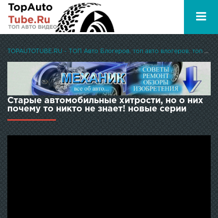
TOPAUTOTUBE.RU - ТОП Авто Блогеров, топ авто влогеров, топ авто ютуберов
Старые автомобильные хитрости, но о них
почему то никто не знает! новые серии