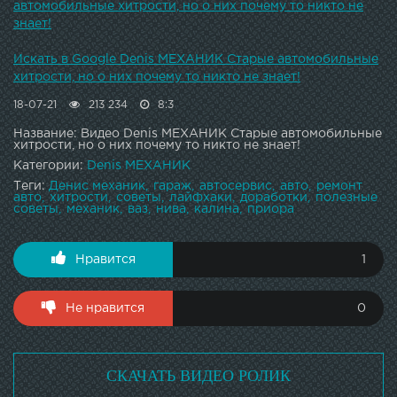
автомобильные хитрости, но о них почему то никто не
знает!
Искать в Google Denis МЕХАНИК Старые автомобильные
хитрости, но о них почему то никто не знает!
18-07-21
213 234
8:3
Название: Видео Denis МЕХАНИК Старые автомобильные
хитрости, но о них почему то никто не знает!
Категории:
Denis МЕХАНИК
Теги:
Денис механик
гараж
автосервис
авто
ремонт
авто
хитрости
советы
лайфхаки
доработки
полезные
советы
механик
ваз
нива
калина
приора
Нравится
1
Не нравится
0
СКАЧАТЬ ВИДЕО РОЛИК