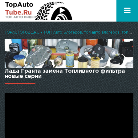
TOPAUTOTUBE.RU - ТОП Авто Блогеров, топ авто влогеров, топ авто ютуберов
Лада Гранта замена Топливного фильтра
новые серии