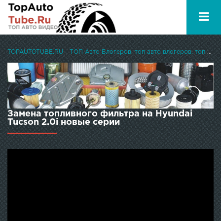
TOPAUTOTUBE.RU - ТОП Авто Блогеров, топ авто влогеров, топ авто ютуберов
Замена топливного фильтра на Hyundai
Tucson 2.0i новые серии