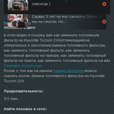
навсегда )
Сервис 5 лет не мог оживить Опель. И
мы не смогли. Но…
topautotube.ru
Описание видео:
в этом видео я покажу вам как заменить топливный
фильтр на Hyundai Tucson 2.0iоптимизация(не
обязательно к прочтению)замена топливного фильтра,
как заменить топливный фильтр, как заменить
топливный фильтр на приоре, как заменить топливный
фильтр на гранте, как заменить топливный фильтр на ваз
2114, как заменить топливный фильтр на калине, как
Показать полностью
заменить топливный фильтр на ваз 2110, как заменить
Ролик о том как на канеле
Замена фильтра
можно
топливный фильтр на форд фокус 2, как заменить
скачать ролик Замена топливного фильтра на Hyundai
топливный фильтр на ваз 2115, замена топливного
Tucson 2.0i
фильтра ваз 2114, how to, diy, сделай сам, своими руками,
своими руками handmade diy, ремонт автомобиля, crafts,
Продолжительность:
своими руками.ремонт.лада гранта.топливный фильтр.,
3:5 мин.
топливный фильтр, лада гранта, бензин, бензонасос,
автомобили, гараже сандро, замена топливного фильтра,
Найти похожее в сети::
топливный фильтр ваз 2110, бензофильтр ваз 2112,