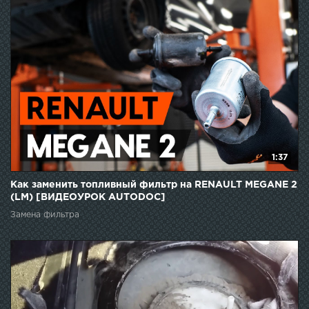
топливный фильтр нексия, топливный фильтр 2115,
топливный фильтр 2109 топливный фильтр 2111, замена
топливного, фильтр ваз, фильтр приора, фильтр лада,
фильтр калина, фильтр гранта, топливный фильтр
инжектор, granta
1:37
Как заменить топливный фильтр на RENAULT MEGANE 2
(LM) [ВИДЕОУРОК AUTODOC]
Замена фильтра