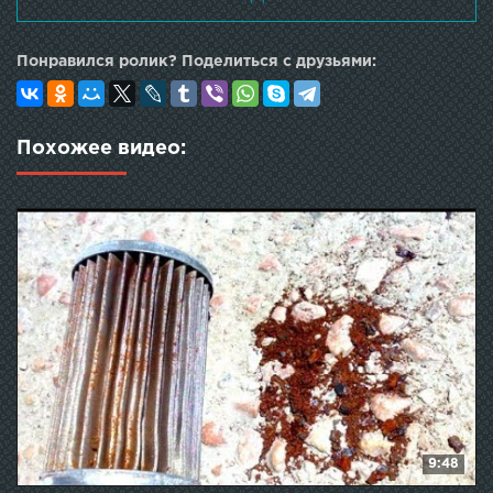
2110 отзывы, ваз 2110 ремонт, ремонт авто ваз 2110, ремонт
ваз, ваз-2110 ремонтируем в гараже, кулибины,
самоделкины, сельхозтехника тв, замена фильтра ваз
Понравился ролик? Поделиться с друзьями:
2114, замена топливного фильтра на ваз 2108, 2109, 2199,
2113, 2114 и 2115 инжектор, ремонт ваз калина, замена
расходных материалов ваз, замена расходников,
проводим то ваз своимируками, ремонт автомобиля
Похожее видео:
своими руками, простое мнение, реальный отзыв,
честный обзор, отзыв реального владельца, замена
топливного фильтра на приоре, топливный фильтр на
приору, топливный фильтр салют, куда должна смотреть
стрелка топливного фильтра, направление движеня
топлива на приоре, правильный способ установки
топливного фильтра, приора, 21126, фильтр тонкой
очистки, фильтр, зачем он нужен, ремонт авто, замена
фильтра, машины, , пелинг, лада каклина замена
топливного фильтра, трос ручника натирает кузов
гранты, трос ручника натирает, лада гранта трос ручника
трет кузов, трос ручника стер краску на гранте, лада
гранта трос ручника стирает красу, лада гранта трос
ручника стирает краску до металла, замена топливного
9:48
фильтра на 30тыс, калина замена топливного фильтра,
гранта бензо фильтр, лада гранта фильтр, юрий федоров,