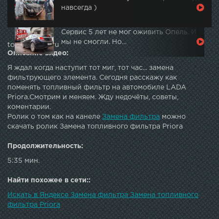
навсегда )
Сервис 5 лет не мог оживить Опель. И
мы не смогли. Но…
topautotube.ru
Описание видео:
Я ждал когда наступит тот миг, тот час... замена
фильтрующего элемента. Сегодня расскажу как
поменять топливный фильтр на автомобиле LADA
Priora.Смотрим и меняем. Жду недочёты, советы,
коментарии.
Ролик о том как на канеле
Замена фильтра
можно
скачать ролик Замена топливного фильтра Priora
Продолжительность:
5:35 мин.
Найти похожее в сети::
Искать в Яндексе Замена фильтра Замена топливного
фильтра Priora