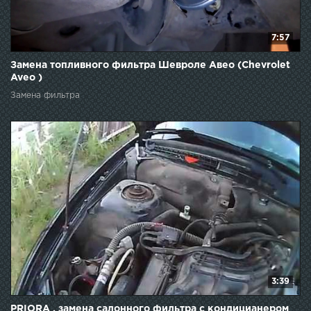
7:57
Замена топливного фильтра Шевроле Авео (Chevrolet
Aveo )
Замена фильтра
3:39
PRIORA . замена салонного фильтра с кондицианером