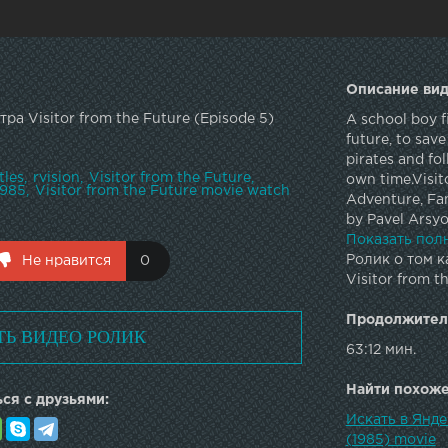
Описание вид
а Visitor from the Future (Episode 5)
A school boy fi
future, to sav
pirates and fol
tles
rvision
Visitor from the Future
own time.Visit
1985
Visitor from the Future movie watch
Adventure, Fa
by Pavel Arsyo
by Evgeniy Kr
Показать пол
TkachenkoCast
Ролик о том к
Не нравится
0
Kolya Gerasim
Visitor from t
Space Pirate V
Ionesyan as Yu
Продолжител
ТЬ ВИДЕО РОЛИК
Kolya's Mothe
63:12 мин.
as Kolya Sadov
PupilYekaterin
Найти похожее
ся с друзьями:
Katya Mikhajlo
Shanayeva as 
Искать в Янде
Vladimir Nosi
(1985) movie