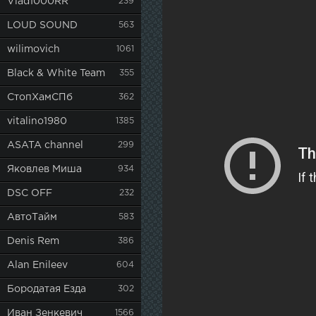
Vlad1000RR
239
LOUD SOUND
563
wilimovich
1061
Black & White Team
355
СтопХамСПб
362
vitalino1980
1385
ASATA channel
299
Яковлев Миша
934
DSC OFF
232
АвтоТайм
583
Denis Rem
386
Alan Enileev
604
Бородатая Езда
302
Иван Зенкевич
1566