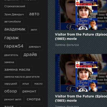
Стрекаловский
авто
Эрик Давидыч
автомобили
академик
акпп
Visitor from the Future (Episo
гараж
(1985) movie
Замена фильтра
гараж54
давидыч
драйв
двигатель
замена
замена масла
замена масла в двигателе
заруцкий
илья
масло
обзор
ремонт
Visitor from the Future (Episo
смотра
ремонт акпп
(1985) movie
Замена фильтра