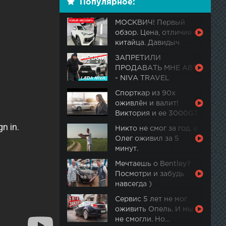
Популярное:
МОСКВИЧ! Первый
обзор. Цена, отличие от
китайца. Давидыч
ЗАПРЕТИЛИ
ПРОДАВАТЬ МНЕ АВТО
- NIVA TRAVEL
Спорткар из 90х
оживлён и валит!
Виктория и ее 3000GT.
Часть 2
Никто не смог за год, а
Олег оживил за 5
минут.
Мечтаешь о Bentley?
Посмотри и забудь
навсегда )
Сервис 5 лет не мог
оживить Опель. И мы
не смогли. Но…