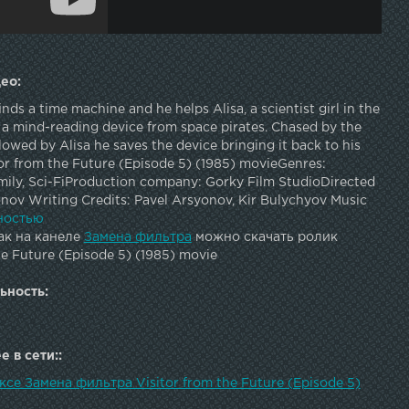
ео:
nds a time machine and he helps Alisa, a scientist girl in the
e a mind-reading device from space pirates. Chased by the
lowed by Alisa he saves the device bringing it back to his
or from the Future (Episode 5) (1985) movieGenres:
mily, Sci-FiProduction company: Gorky Film StudioDirected
nov Writing Credits: Pavel Arsyonov, Kir Bulychyov Music
ylatov Cinematography by Sergey Onufriev, Sergei
ностью
:Natalya Guseva as Alisa SeleznyovaAleksei Fomkin as
ак на канеле
Замена фильтра
можно скачать ролик
ov Ilya Naumov as Fima Korolyov Vyacheslav Nevinnyy as
he Future (Episode 5) (1985) movie
eselchak U Mikhail Kononov as Space Pirate Krys Maryana
lya GribkovaYelena Metyolkina as Polina Tatyana Bozhok as
ьность:
r Anton Sukhoverko as Kolya Sulima, PupilSemyon Buzgan
sky, PupilAleksey Muravyov as Borya Messerer,
a Averbakh as Mila Rutkevich, PupilYelena Kolyaskina as
 в сети::
va, PupilMariya Baukina as Albina Fetisova, PupilNatalya
Lena Dombazova, PupilMariya Skvortsova as Old Woman
ксе Замена фильтра Visitor from the Future (Episode 5)
k as Grandfather PavelEvgeniy Gerasimov as Robot Verter