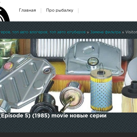
Главная
Про рыбалку
ров, топ авто влогеров, топ авто ютуберов
»
Замена фильтра
» Visito
 (Episode 5) (1985) movie новые серии