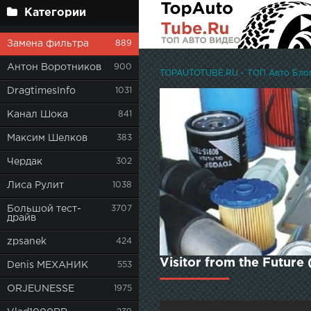
Категории
Замена фильтра
889
Антон Воротников
900
TOPAUTOTUBE.RU - ТОП Авто Блоге
DragtimesInfo
1031
Канал Шока
841
Максим Шелков
383
Чердак
302
Лиса Рулит
1038
Большой тест-
3707
драйв
zpsanek
424
Visitor from the Future
Denis МЕХАНИК
553
ORJEUNESSE
1975