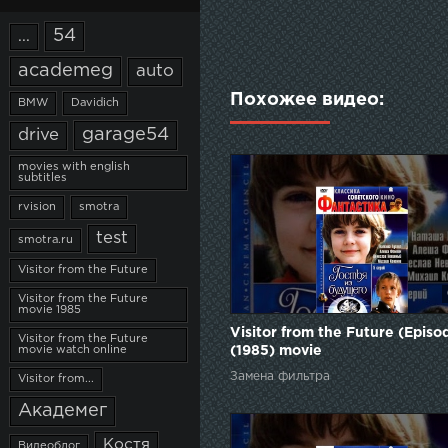
54
...
academeg
auto
Похожее видео:
BMW
Davidich
garage54
drive
movies with english
subtitles
rvision
smotra
test
smotra.ru
Visitor from the Future
Visitor from the Future
movie 1985
Visitor from the Future (Episo
Visitor from the Future
movie watch online
(1985) movie
Замена фильтра
Visitor from...
Академег
Костя
Видеоблог