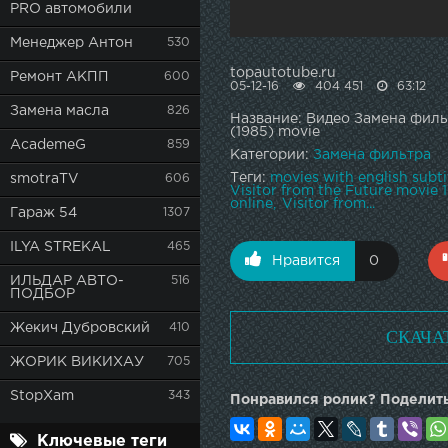
PRO автомобили
Менеджер Антон
530
topautotube.ru
Ремонт АКПП
600
05-12-16
404 451
63:12
Замена масла
826
Название: Видео Замена фильтр
(1985) movie
AcademeG
859
Категории:
Замена фильтра
Теги:
movies with english subti
smotraTV
606
Visitor from the Future movie 
online
Visitor from...
Гараж 54
1307
ILYA STREKAL
465
Нравится
0
ИЛЬДАР АВТО-
516
ПОДБОР
Жекич Дубровский
410
СКАЧА
ЖОРИК ВИКИХАУ
705
StopXam
343
Понравился ролик? Поделить
Ключевые теги