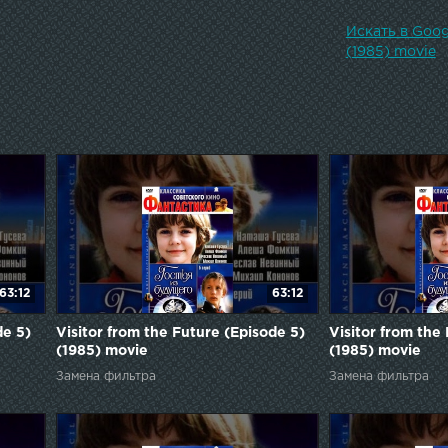
Natalya Varley
Andrey Gradov 
Искать в Goog
Lysykh Georgiy
(1985) movie
Pavlovna Yuriy
Yulya's Grand
Elektron Ivano
Tsyplakova as
Alisa's Aunt I
Perova as Scho
CentauriYuliya
Mikhail Khlyos
Polosukhina as
Kharitonov as 
Daskovskaya M
63:12
63:12
de 5)
Visitor from the Future (Episode 5)
Visitor from the
(1985) movie
(1985) movie
Замена фильтра
Замена фильтра