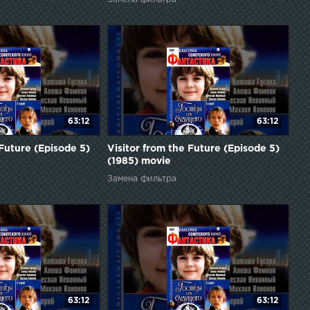
63:12
63:12
 Future (Episode 5)
Visitor from the Future (Episode 5)
(1985) movie
Замена фильтра
63:12
63:12