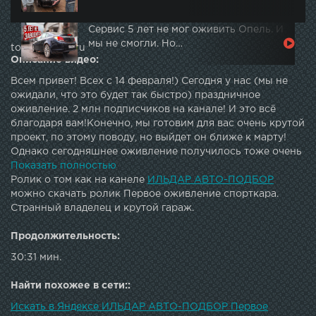
Сервис 5 лет не мог оживить Опель. И
мы не смогли. Но…
topautotube.ru
Описание видео:
Всем привет! Всех с 14 февраля!) Сегодня у нас (мы не
ожидали, что это будет так быстро) праздничное
оживление. 2 млн подписчиков на канале! И это всё
благодаря вам!Конечно, мы готовим для вас очень крутой
проект, по этому поводу, но выйдет он ближе к марту!
Однако сегодняшнее оживление получилось тоже очень
интересным, потому что тачку, которую мы оживляли я
Показать полностью
видел только на картинках. Будет интересно! Приятного
Ролик о том как на канеле
ИЛЬДАР АВТО-ПОДБОР
просмотра!2 часть - Ильдар Авто-подбор это
можно скачать ролик Первое оживление спорткара.
официальный канал компании авто-подбор.рф.Подбор
Странный владелец и крутой гараж.
подержанных автомобилей.Выездная диагностика.
Проверка бу авто перед покупкой.Проверка по 105
Продолжительность:
пунктам. Оценка целесообразности покупки автомобиля.
30:31 мин.
Проверка технической и юридической чистоты.Проверка
состояния двигателя и АКПП, электрики и электроники,
Найти похожее в сети::
кузова и ходовой части.Ильдар в ВК: vk.com/cars_podbor
Ильдар в ИНСТАГРАМ: Ильдар в Facebook : Ильдар на
Искать в Яндексе ИЛЬДАР АВТО-ПОДБОР Первое