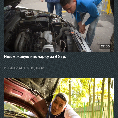
22:55
Ищем живую иномарку за 69 тр.
ИЛЬДАР АВТО-ПОДБОР