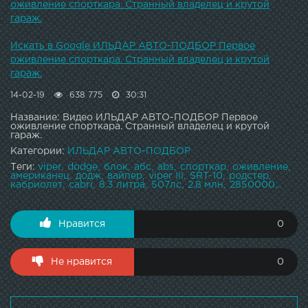
DRIVE2 : Москва: +7-495-118-26-22, +7 963-656-16-
оживление спорткара. Странный владелец и крутой
16Санкт-Петербург: +7 812 425 62 20Нижний Новгород :
гараж.
+7 (831) 235-12-92Краснодар: +7 (861) 203-46-09Тула: +7
(4872) 74-03-09 Казань: +7 (843) 207-29-27 Обзоры
Искать в Google ИЛЬДАР АВТО-ПОДБОР Первое
лучших автомобилей в своем бюджете: Развод и Обман
оживление спорткара. Странный владелец и крутой
при покупке : Группа ВК: Instagram: Сайт: Консультации
гараж.
бесплатно! Обращайтесь! -10
14-02-19
638 775
30:31
Название: Видео ИЛЬДАР АВТО-ПОДБОР Первое
оживление спорткара. Странный владелец и крутой
гараж.
Категории:
ИЛЬДАР АВТО-ПОДБОР
Теги:
viper
dodge
блок
абс
abs
спорткар
оживление
американец
додж
вайпер
viper III
SRT-10
родстер
кабриолет
cabri
8.3 литра
507лс
2.8 млн
2850000...
Нравится
0
Не нравится
0