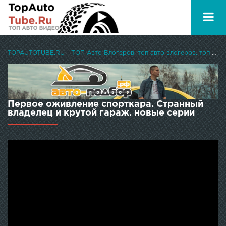
TOPAUTOTUBE.RU - ТОП Авто Блогеров, топ авто влогеров, топ авто ютуберов
Первое оживление спорткара. Странный
владелец и крутой гараж. новые серии