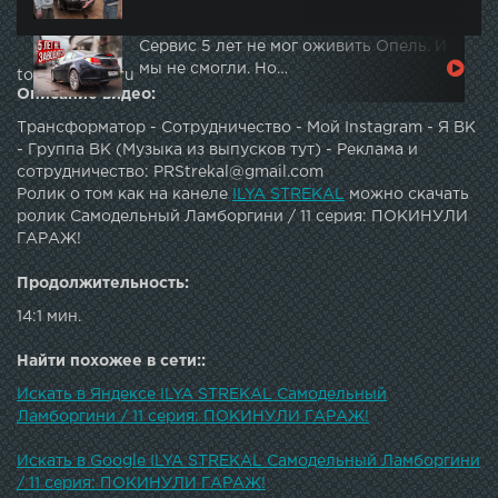
Сервис 5 лет не мог оживить Опель. И
мы не смогли. Но…
topautotube.ru
Описание видео:
Трансформатор - Сотрудничество - Мой Instagram - Я ВК
- Группа ВК (Музыка из выпусков тут) - Реклама и
сотрудничество: PRStrekal@gmail.com
Ролик о том как на канеле
ILYA STREKAL
можно скачать
ролик Самодельный Ламборгини / 11 серия: ПОКИНУЛИ
ГАРАЖ!
Продолжительность:
14:1 мин.
Найти похожее в сети::
Искать в Яндексе ILYA STREKAL Самодельный
Ламборгини / 11 серия: ПОКИНУЛИ ГАРАЖ!
Искать в Google ILYA STREKAL Самодельный Ламборгини
/ 11 серия: ПОКИНУЛИ ГАРАЖ!