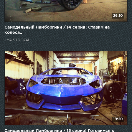
26:10
Самодельный Ламборгини / 14 серия! Ставим на
колеса..
ILYA STREKAL
19:20
Самодельный Ламборгини / 15 серия! Готовимся к