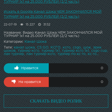
ТУРНИР 1х1 на 25.000 РУБЛЕЙ (2/2 часть)
Искать в Google Канал Шока ЧЕМ ЗАКОНЧИЛСЯ МОЙ
ТУРНИР 1х1 на 25.000 РУБЛЕЙ (2/2 часть)
22-07-19
15 227
31:52
Название: Видео Канал Шока ЧЕМ ЗАКОНЧИЛСЯ МОЙ
ТУРНИР 1х1 на 25.000 РУБЛЕЙ (2/2 часть)
Категории:
Канал Шока
Теги:
канал шока
CS:GO
КСГО
ксго
csgo
шок
эрик
шоков
турнир ксго
турнир 1х1
турнир ксго 1х1
csgo cup
лан турнир
лан турнир ксго
турнир по кс го
кс го...
Нравится
0
Не нравится
0
СКАЧАТЬ ВИДЕО РОЛИК