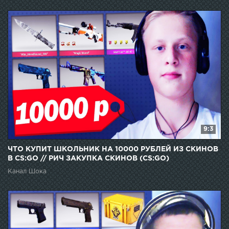
9:3
ЧТО КУПИТ ШКОЛЬНИК НА 10000 РУБЛЕЙ ИЗ СКИНОВ
В CS:GO // РИЧ ЗАКУПКА СКИНОВ (CS:GO)
Канал Шока