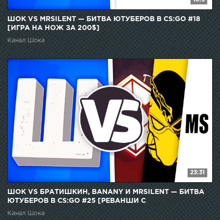
ШОК VS MRSILENT — БИТВА ЮТУБЕРОВ В CS:GO #18
[ИГРА НА НОЖ ЗА 200$]
Канал Шока
23:31
ШОК VS БРАТИШКИН, BANANY И MRSILENT — БИТВА
ЮТУБЕРОВ В CS:GO #25 [РЕВАНШИ С
ПОБЕДИТЕЛЯМИ]
Канал Шока