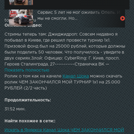
Сервис 5 лет не мог оживить Опель. И
мы не смогли. Но…
topautotube.ru
Описание видео:
Стримы теперь там: Джиджидроп: Совсем недавно я
побывал в Киеве, где решил провести турнир 1х1.
Призовой фонд был на 25000 рублей, которые должны
были поделить 50 человек. Что получилось - увидите в
двух сериях.Злой: Офицер: CyberRing: Г. Киев, просп.
Героев Сталинграда, 27-----------Страничка ВК —
Инстаграм — Группа ВКонтакте — Twitch канал —
Показать полностью
Профиль стим — Лайв Канал —
Ролик о том как на канеле
Канал Шока
можно скачать
ролик ЧЕМ ЗАКОНЧИЛСЯ МОЙ ТУРНИР 1х1 на 25.000
РУБЛЕЙ (2/2 часть)
Продолжительность:
31:52 мин.
Найти похожее в сети::
Искать в Яндексе Канал Шока ЧЕМ ЗАКОНЧИЛСЯ МОЙ