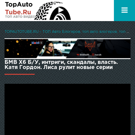
TOPAUTOTUBE.RU - ТОП Авто Блогеров, топ авто влогеров, топ авто ютуберов
БМВ Х6 Б/У, интриги, скандалы, власть.
Катя Гордон. Лиса рулит новые серии