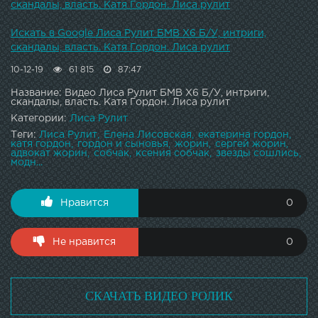
скандалы, власть. Катя Гордон. Лиса рулит
Искать в Google Лиса Рулит БМВ Х6 Б/У, интриги,
скандалы, власть. Катя Гордон. Лиса рулит
10-12-19
61 815
87:47
Название: Видео Лиса Рулит БМВ Х6 Б/У, интриги,
скандалы, власть. Катя Гордон. Лиса рулит
Категории:
Лиса Рулит
Теги:
Лиса Рулит
Елена Лисовская
екатерина гордон
катя гордон
гордон и сыновья
жорин
сергей жорин
адвокат жорин
собчак
ксения собчак
звезды сошлись
модн...
Нравится
0
Не нравится
0
СКАЧАТЬ ВИДЕО РОЛИК