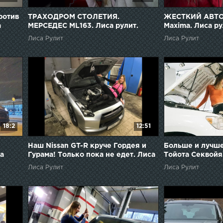
ротив
ТРАХОДРОМ СТОЛЕТИЯ.
ЖЕСТКИЙ АВТО
а
МЕРСЕДЕС ML163. Лиса рулит.
Maxima. Лиса ру
Елена Лисовская
Лисовская
Лиса Рулит
Лиса Рулит
18:2
12:51
Наш Nissan GT-R круче Гордея и
Больше и лучше
а
Гурама! Только пока не едет. Лиса
Тойота Секвойя.
Рулит. Елена Лисовская
Лиса рулит. Ел
Лиса Рулит
Лиса Рулит