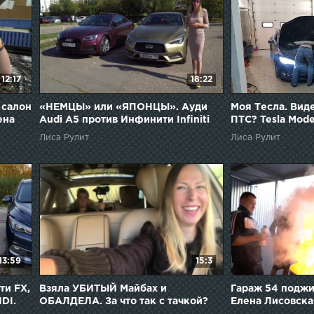
12:17
18:22
 салон
«НЕМЦЫ» или «ЯПОНЦЫ». Ауди
Моя Тесла. Виде
ена
Audi A5 против Инфинити Infiniti
ПТС? Tesla Mode
Q60s. Лиса рулит. Елена Лисовская
Елена Лисовска
Лиса Рулит
Лиса Рулит
13:59
15:3
ти FX,
Взяла УБИТЫЙ Майбах и
Гараж 54 поджи
IDI.
ОБАЛДЕЛА. За что так с тачкой?
Елена Лисовска
Елена Лисовская. Лиса рулит