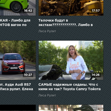
16:42
17:57
АЯ - Ламбо для
Телочки будут в
НТОВ вагон по
экстазе????????????. Ламбо в
са рулит. Елена
заднице. Ауди Audi R8. Лиса рулит.
Лиса Рулит
Елена Лисовская
10:27
14:26
т. Ауди Audi RS7
САМЫЕ надежные седаны. Что с
Лиса рулит. Елена
ними не так? Toyota Camry Тойота
Камри. Лиса рулит. Елена
Лиса Рулит
Лисовская