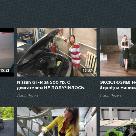
15:21
13:37
Nissan GT-R за 500 тр. С
ЭКСКЛЮЗИВ! Но
двигателем НЕ ПОЛУЧИЛОСЬ.
&quot;на миним
Расходы бешеные. Лиса рулит.
Гранта. Lada Gr
Лиса Рулит
Лиса Рулит
Елена Лисовская
Лисовская. Лис