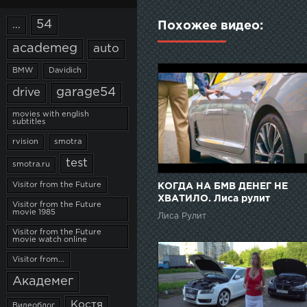
54
...
Похожее видео:
academeg
auto
BMW
Davidich
garage54
drive
movies with english
subtitles
rvision
smotra
test
smotra.ru
Visitor from the Future
КОГДА НА БМВ ДЕНЕГ НЕ
ХВАТИЛО. Лиса рулит
Visitor from the Future
movie 1985
Лиса Рулит
Visitor from the Future
movie watch online
Visitor from...
Академег
Костя
Видеоблог