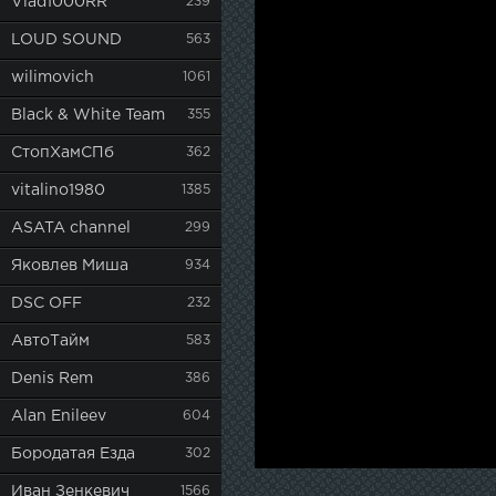
Vlad1000RR
239
LOUD SOUND
563
wilimovich
1061
Black & White Team
355
СтопХамСПб
362
vitalino1980
1385
ASATA channel
299
Яковлев Миша
934
DSC OFF
232
АвтоТайм
583
Denis Rem
386
Alan Enileev
604
Бородатая Езда
302
Иван Зенкевич
1566