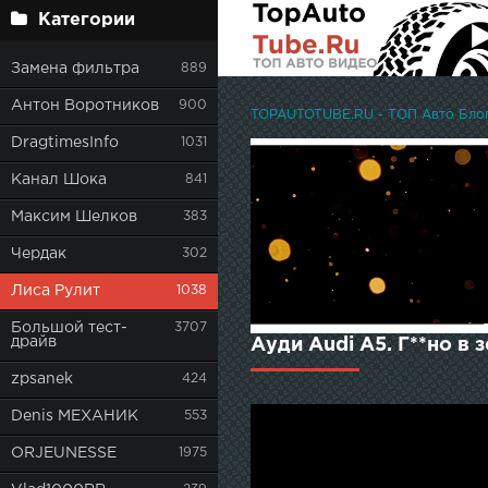
Категории
Замена фильтра
889
Антон Воротников
900
TOPAUTOTUBE.RU - ТОП Авто Блоге
DragtimesInfo
1031
Канал Шока
841
Максим Шелков
383
Чердак
302
Лиса Рулит
1038
Большой тест-
3707
драйв
Ауди Audi A5. Г**но в
zpsanek
424
Denis МЕХАНИК
553
ORJEUNESSE
1975