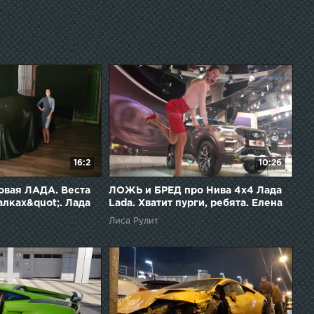
16:2
10:26
вая ЛАДА. Веста
ЛОЖЬ и БРЕД про Нива 4х4 Лада
алках&quot;. Лада
Lada. Хватит пурги, ребята. Елена
anta. Елена
Лисовская. Лиса рулит
Лиса Рулит
а рулит