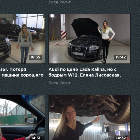
Лиса Рулит
Лисовская. Лиса рулит
16:35
19:42
iser. Потеря
Audi по цене Lada Kalina, но с
и машина хорошего
бодрым W12. Елена Лисовская.
ена Лисовская.
Лиса рулит
Лиса Рулит
14:31
14:32