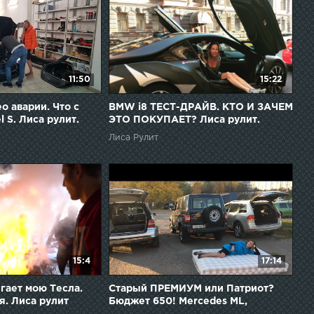
11:50
15:22
о аварии. Что с
BMW i8 ТЕСТ-ДРАЙВ. КТО И ЗАЧЕМ
l S. Лиса рулит.
ЭТО ПОКУПАЕТ? Лиса рулит.
я
Елена Лисовская
Лиса Рулит
15:4
17:14
гает мою Тесла.
Старый ПРЕМИУМ или Патриот?
я. Лиса рулит
Бюджет 650! Mercedes ML,
Volkswagen Touareg. Елена