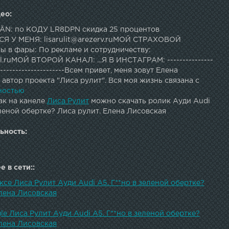
ео:
ÄN: по КОДУ LR8DPN скидка 25 процентов
 У МЕНЯ: lisarulit@arezerv.ruМОЙ СТРАХОВОЙ
ы в фары: По рекламе и сотрудничеству:
ruМОЙ ВТОРОЙ КАНАЛ: ...Я В ИНСТАГРАМ: ---------------
-----------------------Всем привет, меня зовут Елена
 автор проекта "Лиса рулит". Вся моя жизнь связана с
 блоге я делюсь знаниями о тачках, делаю интересные
ностью
акже разоблачаю жуликов и перекупов. Подписывайтесь -
ак на канеле
Лиса Рулит
можно скачать ролик Ауди Audi
 И не забудьте про колокольчик)
еленой обертке? Лиса рулит. Елена Лисовская
ьность:
 в сети::
ксе Лиса Рулит Ауди Audi A5. Г**но в зеленой обертке?
Елена Лисовская
le Лиса Рулит Ауди Audi A5. Г**но в зеленой обертке?
Елена Лисовская