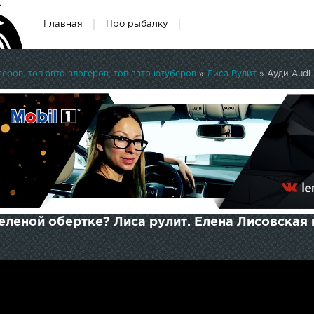
Главная
Про рыбалку
ров, топ авто влогеров, топ авто ютуберов
»
Лиса Рулит
» Ауди Audi 
 зеленой обертке? Лиса рулит. Елена Лисовская