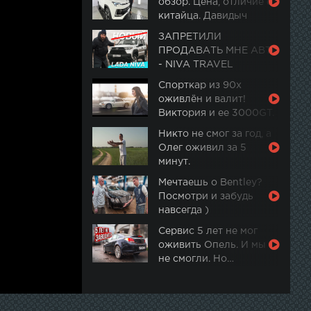
обзор. Цена, отличие от
китайца. Давидыч
ЗАПРЕТИЛИ
ПРОДАВАТЬ МНЕ АВТО
- NIVA TRAVEL
Спорткар из 90х
оживлён и валит!
Виктория и ее 3000GT.
Часть 2
Никто не смог за год, а
Олег оживил за 5
минут.
Мечтаешь о Bentley?
Посмотри и забудь
навсегда )
Сервис 5 лет не мог
оживить Опель. И мы
не смогли. Но…