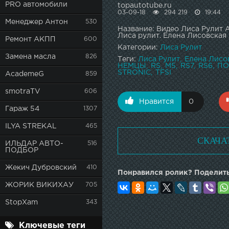
PRO автомобили
topautotube.ru
03-09-18
294 219
19:44
Менеджер Антон
530
Название: Видео Лиса Рулит А
Лиса рулит. Елена Лисовская
Ремонт АКПП
600
Категории:
Лиса Рулит
Замена масла
826
Теги:
Лиса Рулит
Елена Лисо
НЕМЦЫ
RS
M5
RS7
RS6
ПО
STRONIC
TFSI
AcademeG
859
smotraTV
606
Нравится
0
Гараж 54
1307
ILYA STREKAL
465
СКАЧА
ИЛЬДАР АВТО-
516
ПОДБОР
Жекич Дубровский
410
Понравился ролик? Поделить
ЖОРИК ВИКИХАУ
705
StopXam
343
Ключевые теги