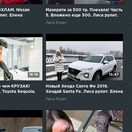
ХЛАМ. Nissan
Мазерати за 500 тр. Поехала! Часть
лит. Елена
5. Вложено еще 500. Лиса рулит.
Елена Лисовская
Лиса Рулит
16:19
15:47
 чем КРУЗАК!
Новый Хендэ Санта Фе 2019.
 Toyota Sequoia.
Хендай Santa Fe. Лиса рулит. Елена
ена Лисовская
Лисовская
Лиса Рулит