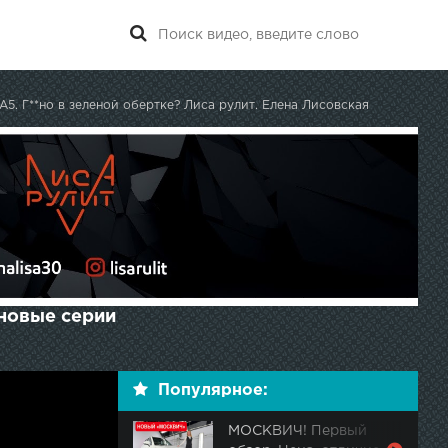
A5. Г**но в зеленой обертке? Лиса рулит. Елена Лисовская
 новые серии
Популярное:
МОСКВИЧ! Первый