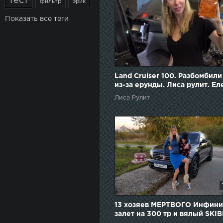
тест
фильтр
эрик
Показать все теги
Land Cruiser 100. Разбомбили
из-за ерунды. Лиса рулит. Ел
Лисовская
Лиса Рулит
13 хозяев МЕРТВОГО Инфини
залет на 300 тр и вялый SKIB
Елена Лисовская. Лиса рулит