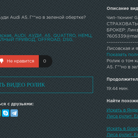
Описание вид
уди Audi A5. Г**но в зеленой обертке?
Чип-тюнинг G
СТРАХОВАТЬСЯ
БРОКЕР: Линз
вская
AUDI
АУДИ
А5
QUATTRO
НЕМЦ
7605339@mail.
ЛНЫЙ ПРИВОД
OFFROAD
DSG
---------------
Лисовская и я
авто. В своем
Показать пол
проекты, а т
Ролик о том к
Не нравится
0
не пожалеете!
A5. Г**но в з
Продолжител
ТЬ ВИДЕО РОЛИК
19:44 мин.
Найти похожее
ся с друзьями:
Искать в Янде
Лиса рулит. 
Искать в Goog
Лиса рулит. 