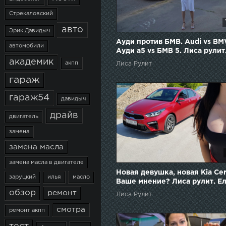
Стрекаловский
авто
Эрик Давидыч
Ауди против БМВ. Audi vs BM
автомобили
Ауди а5 vs БМВ 5. Лиса рулит
Елена Лисовская
академик
акпп
Лиса Рулит
гараж
гараж54
давидыч
драйв
двигатель
замена
замена масла
замена масла в двигателе
Новая девушка, новая Kia Cer
заруцкий
илья
масло
Ваше мнение? Лиса рулит. Е
Лисовская
обзор
ремонт
Лиса Рулит
смотра
ремонт акпп