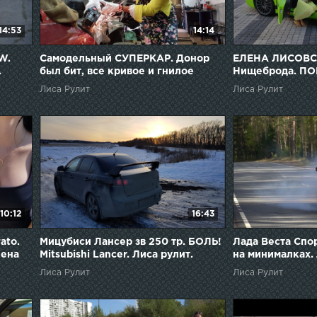
14:53
14:14
W.
Самодельный СУПЕРКАР. Донор
ЕЛЕНА ЛИСОВСК
.
был бит, все кривое и гнилое
Нищеброда. ПО
внутри. Елена Лисовская. Лиса
цене Хендая. Ли
Лиса Рулит
Лиса Рулит
рулит
Лисовская
10:12
16:43
ato.
Мицубиси Лансер зв 250 тр. БОЛЬ!
Лада Веста Спор
лена
Mitsubishi Lancer. Лиса рулит.
на минималках. 
Елена Лисовская
Лисовская
Лиса Рулит
Лиса Рулит