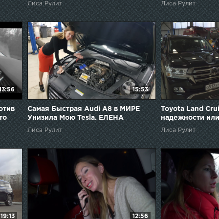
Лиса Рулит
Лиса Рулит
13:56
15:53
отив
Самая Быстрая Audi A8 в МИРЕ
Toyota Land Cru
то
Унизила Мою Tesla. ЕЛЕНА
надежности ил
 рулит
ЛИСОВСКАЯ. Лиса рулит
настроения? Ел
Лиса Рулит
Лиса Рулит
Лиса рулит
19:13
12:56