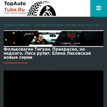
TOPAUTOTUBE.RU - ТОП Авто Блогеров, топ авто влогеров, топ авто ютуберов
Фольксваген Тигуан. Прекрасно, но
недолго. Лиса рулит. Елена Лисовская
новые серии