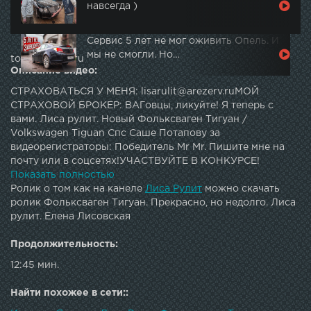
навсегда )
Сервис 5 лет не мог оживить Опель. И
мы не смогли. Но…
topautotube.ru
Описание видео:
СТРАХОВАТЬСЯ У МЕНЯ: lisarulit@arezerv.ruМОЙ
СТРАХОВОЙ БРОКЕР: ВАГовцы, ликуйте! Я теперь с
вами. Лиса рулит. Новый Фольксваген Тигуан /
Volkswagen Tiguan Спс Саше Потапову за
видеорегистраторы: Победитель Mr Mr. Пишите мне на
почту или в соцсетях!УЧАСТВУЙТЕ В КОНКУРСЕ!
СМОТРИТЕ ВИДЕО ДО КОНЦА И УКАЗЫВАЙТЕ
Показать полностью
ПРАВИЛЬНЫЕ ТАЙМКОДЫ! В ЭТОТ РАЗ РАЗЫГРАЕМ
Ролик о том как на канеле
Лиса Рулит
можно скачать
АНТИРАДАРЫ!По рекламе и сотрудничеству:
ролик Фольксваген Тигуан. Прекрасно, но недолго. Лиса
7605339@mail.ruМОЙ ВТОРОЙ КАНАЛ: ...Я В
рулит. Елена Лисовская
ИНСТАГРАМ: ----------------------------Всем привет, меня
зовут Елена Лисовская и я автор проекта "Лиса рулит".
Продолжительность:
Вся моя жизнь связана с авто. В своем блоге я делюсь
12:45 мин.
знаниями о тачках, делаю интересные проекты, а также
разоблачаю жуликов и перекупов. Подписывайтесь - не
Найти похожее в сети::
пожалеете! И не забудьте про колокольчик)