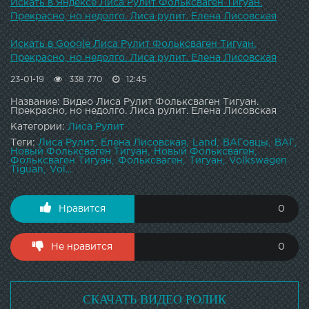
Искать в Яндексе Лиса Рулит Фольксваген Тигуан.
Прекрасно, но недолго. Лиса рулит. Елена Лисовская
Искать в Google Лиса Рулит Фольксваген Тигуан.
Прекрасно, но недолго. Лиса рулит. Елена Лисовская
23-01-19
338 770
12:45
Название: Видео Лиса Рулит Фольксваген Тигуан.
Прекрасно, но недолго. Лиса рулит. Елена Лисовская
Категории:
Лиса Рулит
Теги:
Лиса Рулит
Елена Лисовская
Land
ВАГовцы
ВАГ
Новый Фольксваген Тигуан
Новый Фольксваген
Фольксваген Тигуан
Фольксваген
Тигуан
Volkswagen
Tiguan
Vol...
Нравится
0
Не нравится
0
СКАЧАТЬ ВИДЕО РОЛИК