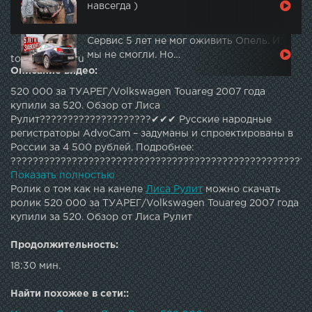
навсегда )
Сервис 5 лет не мог оживить Опель. И
мы не смогли. Но…
topautotube.ru
Описание видео:
520 000 за ТУАРЕГ/Volkswagen Touareg 2007 года
купили за 520. Обзор от Лиса
Рулит????????????????????✔✔✔ Русские народные
регистраторы AdvoCam – задуманы и спроектированы в
России за 4 500 рублей. Подробнее:
??????????????????????????????????????????????????????
СТРАХОВАТЬСЯ У МЕНЯ: lisarulit@arezerv.ruМОЙ
Показать полностью
ВТОРОЙ КАНАЛ: - Я в Periscope: lisarulitЯ в Инстаграм:
Ролик о том как на канеле
Лиса Рулит
можно скачать
Мой страховой брокер:
ролик 520 000 за ТУАРЕГ/Volkswagen Touareg 2007 года
купили за 520. Обзор от Лиса Рулит
Продолжительность:
18:30 мин.
Найти похожее в сети::