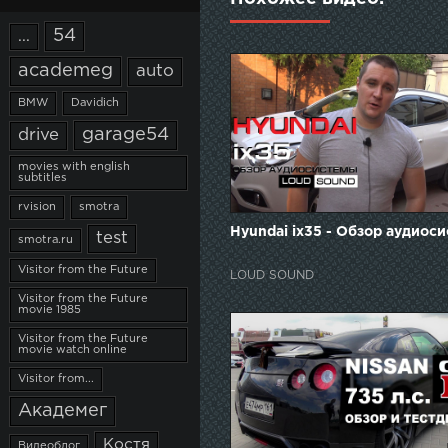
54
...
academeg
auto
BMW
Davidich
garage54
drive
movies with english
subtitles
rvision
smotra
Hyundai ix35 - Обзор аудиос
test
smotra.ru
Visitor from the Future
LOUD SOUND
Visitor from the Future
movie 1985
Visitor from the Future
movie watch online
Visitor from...
Академег
Костя
Видеоблог