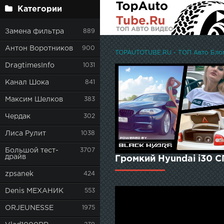
Категории
Замена фильтра
889
Антон Воротников
900
TOPAUTOTUBE.RU - ТОП Авто Блоге
DragtimesInfo
1031
Канал Шока
841
Максим Шелков
383
Чердак
302
Лиса Рулит
1038
Большой тест-
3707
драйв
Громкий Hyundai i30 
zpsanek
424
Denis МЕХАНИК
553
ORJEUNESSE
1975