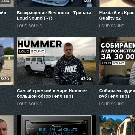
24:3
3:23
айв
Возвращение Вечности - Тринаха
Mazda 6 из Крас
Loud Sound F-13
Quality x2
LOUD SOUND
LOUD SOUND
15:30
43:20
Самый громкий в мире Hummer -
Собираем аудио
большой обзор [eng sub]
руб [eng sub]
LOUD SOUND
LOUD SOUND