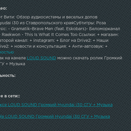
ео:
от Вити: Обзор аудиосистемы и веселых допов
udai i30 из Ставропольского краяСубтитры: Роза
sic: - Gramatik–Brave Men (feat. Eskobars)- Беломорканал
- Raekwon - This Is What It Comes Too Ссылки: + магазин:
 второй канал: + instagram: + Блог на Drive2: + Наши
ve2: + новости и консультация: + Анти-автозвук: +
зыка: + подписаться: + магазин vk: Автозвук
ностью
OUD SOUND ®
ак на канеле
LOUD SOUND
можно скачать ролик Громкий
ГУ + Музыка
ьность:
 в сети::
ексе LOUD SOUND Громкий Hyundai i30 СГУ + Музыка
gle LOUD SOUND Громкий Hyundai i30 СГУ + Музыка