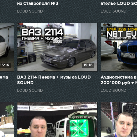
из Ставрополя №3
ателье LOUD S
LOUD SOUND
LOUD SOUND
15:16
15:16
ема
ВАЗ 2114 Пневма + музыка LOUD
Аудиосистема в
SOUND
200`000 руб + 
CarPlay
LOUD SOUND
LOUD SOUND