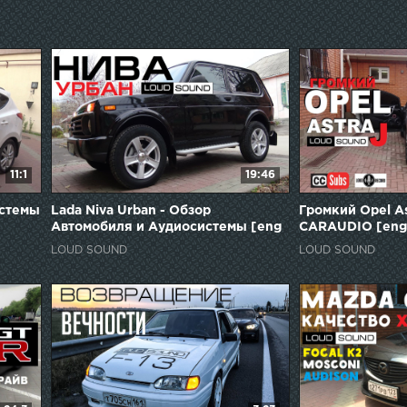
11:1
19:46
истемы
Lada Niva Urban - Обзор
Громкий Opel A
Автомобиля и Аудиосистемы [eng
CARAUDIO [eng
sub]
LOUD SOUND
LOUD SOUND