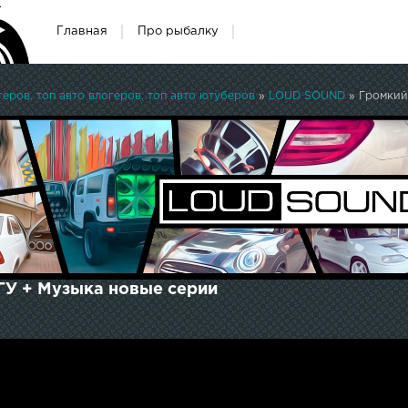
Главная
Про рыбалку
ров, топ авто влогеров, топ авто ютуберов
»
LOUD SOUND
» Громкий
СГУ + Музыка новые серии