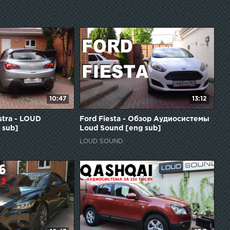
10:47
13:12
stra - LOUD
Ford Fiesta - Обзор Аудиосистемы
 sub]
Loud Sound [eng sub]
LOUD SOUND