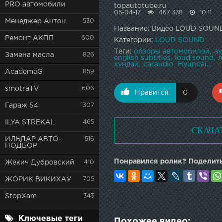
PRO автомобили
topautotube.ru
05-04-17
467 338
10:11
Менеджер Антон
530
Название: Видео LOUD SOUND
Ремонт АКПП
600
Категории:
LOUD SOUND
Теги:
обзоры автомобилей
а
Замена масла
826
english subtitles
loud sound
л
хундай
caraudio
Hyundai...
AcademeG
859
smotraTV
606
Нравится
0
Гараж 54
1307
ILYA STREKAL
465
СКАЧА
ИЛЬДАР АВТО-
516
ПОДБОР
Понравился ролик? Поделить
Жекич Дубровский
410
ЖОРИК ВИКИХАУ
705
StopXam
343
Ключевые теги
Похожее видео: