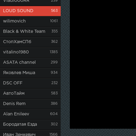
Vlad1000RR
239
LOUD SOUND
563
wilimovich
1061
Black & White Team
355
СтопХамСПб
362
vitalino1980
1385
ASATA channel
299
Яковлев Миша
934
DSC OFF
232
АвтоТайм
583
Denis Rem
386
Alan Enileev
604
Бородатая Езда
302
Иван Зенкевич
1566