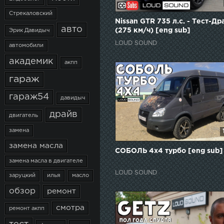
Стрекаловский
Nissan GTR 735 л.с. - Тест-Др
авто
(275 км/ч) [eng sub]
Эрик Давидыч
LOUD SOUND
автомобили
академик
акпп
гараж
гараж54
давидыч
драйв
двигатель
замена
замена масла
СОБОЛЬ 4x4 турбо [eng sub]
замена масла в двигателе
LOUD SOUND
заруцкий
илья
масло
обзор
ремонт
смотра
ремонт акпп