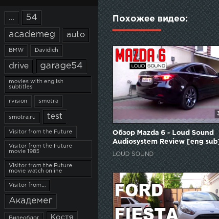
54
...
Похожее видео:
academeg
auto
BMW
Davidich
garage54
drive
movies with english
subtitles
rvision
smotra
test
smotra.ru
Visitor from the Future
Обзор Mazda 6 - Loud Sound
Audiosystem Review [eng sub
Visitor from the Future
movie 1985
LOUD SOUND
Visitor from the Future
movie watch online
Visitor from...
Академег
Костя
Видеоблог