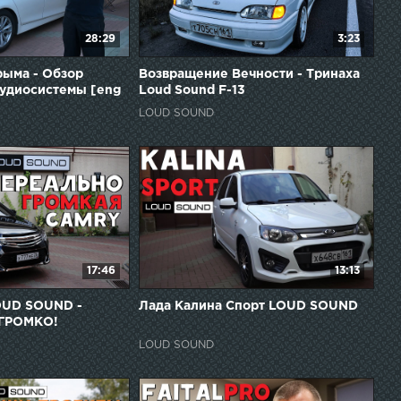
28:29
3:23
ыма - Обзор
Возвращение Вечности - Тринаха
удиосистемы [eng
Loud Sound F-13
LOUD SOUND
17:46
13:13
OUD SOUND -
Лада Калина Спорт LOUD SOUND
 ГРОМКО!
LOUD SOUND