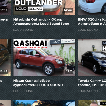
13:12
14:44
стемы
Mitsubishi Outlander - Обзор
BMW 520d из Кр
Аудиосистемы Loud Sound [eng
Автомобиля и А
sub]
sub]
LOUD SOUND
LOUD SOUND
16:43
17:7
nd
Nissan Qashqai обзор
Toyota Camry L
аудиосистемы LOUD SOUND
громко, ОЧЕНЬ
LOUD SOUND
LOUD SOUND