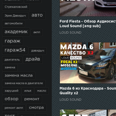
Стрекаловский
авто
Эрик Давидыч
Ford Fiesta - Обзор Аудиоси
автомобили
Loud Sound [eng sub]
академик
акпп
LOUD SOUND
гараж
гараж54
давидыч
драйв
двигатель
замена
замена масла
замена масла в двигателе
Mazda 6 из Краснодара - Sou
заруцкий
илья
масло
Quality x2
обзор
ремонт
LOUD SOUND
смотра
ремонт акпп