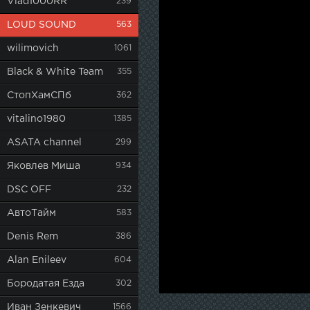
Vlad1000RR
239
LOUD SOUND
563
wilimovich
1061
Black & White Team
355
СтопХамСПб
362
vitalino1980
1385
ASATA channel
299
Яковлев Миша
934
DSC OFF
232
АвтоТайм
583
Denis Rem
386
Alan Enileev
604
Бородатая Езда
302
Иван Зенкевич
1566