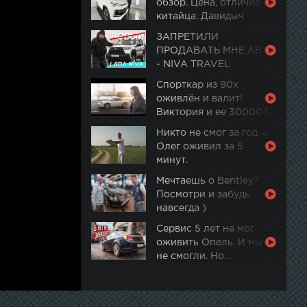
обзор. Цена, отличие от
китайца. Давидыч
ЗАПРЕТИЛИ
ПРОДАВАТЬ МНЕ АВТО
- NIVA TRAVEL
Спорткар из 90х
оживлён и валит!
Виктория и ее 3000GT.
Часть 2
Никто не смог за год, а
Олег оживил за 5
минут.
Мечтаешь о Bentley?
Посмотри и забудь
навсегда )
Сервис 5 лет не мог
оживить Опель. И мы
не смогли. Но…