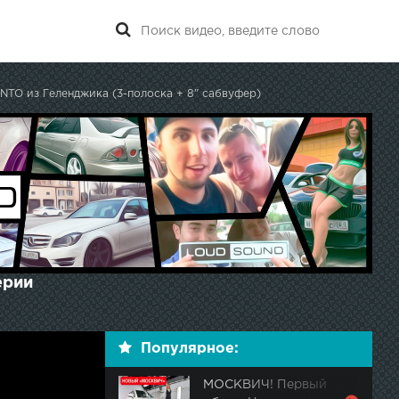
NTO из Геленджика (3-полоска + 8" сабвуфер)
ерии
Популярное:
МОСКВИЧ! Первый