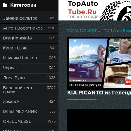
Категории
Замена фильтра
889
Антон Воротников
900
TOPAUTOTUBE.RU - ТОП Авто Блоге
DragtimesInfo
1031
Канал Шока
841
Максим Шелков
383
Чердак
302
Лиса Рулит
1038
Большой тест-
3707
драйв
KIA PICANTO из Геленд
zpsanek
424
Denis МЕХАНИК
553
ORJEUNESSE
1975