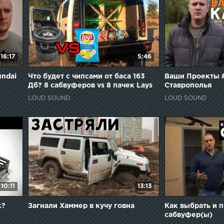
16:17
5:46
undai
Что будет с чипсами от баса 163
Ваши Проекты #
Дб? 8 сабвуферов vs 8 пачек Lays
Ставрополья
LOUD SOUND
LOUD SOUND
10:11
13:13
к?
Загнали Хаммер в кучу говна
Как выбрать и 
сабвуфер(ы)