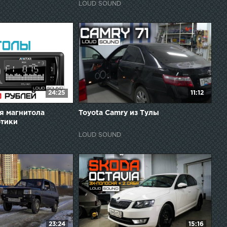
LOUD SOUND
24:25
11:12
я магнитола
Toyota Camry из Тулы
отики
LOUD SOUND
23:24
15:16