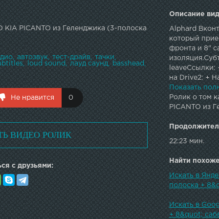
Описание вид
 KIA PICANTO из Геленджика (3-полоска
Alphard Вкон
который приех
фронта и 8" 
удио
автозвук
тест-драйв
тачки
изоляция.Субти
ubtitles
loud sound
лауд саунд
basshead
leaveСсылки: +
на Drive2: + 
Анти-автозвук
Показать пол
магазин vk: А
Ролик о том к
Не нравится
0
PICANTO из Г
Продолжител
ТЬ ВИДЕО РОЛИК
22:23 мин.
Найти похожее
ся с друзьями:
Искать в Янд
полоска + 8&
Искать в Goo
+ 8&quot; саб