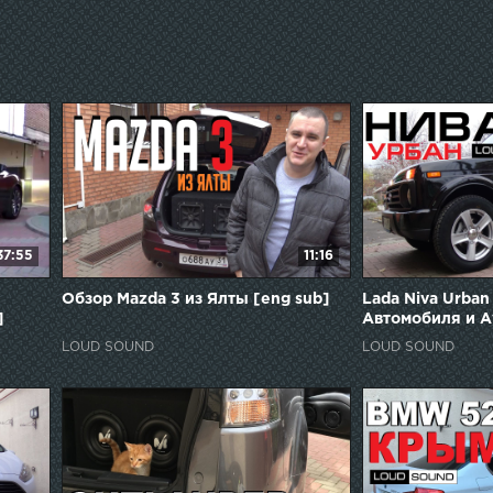
37:55
11:16
Обзор Mazda 3 из Ялты [eng sub]
Lada Niva Urban
]
Автомобиля и А
sub]
LOUD SOUND
LOUD SOUND