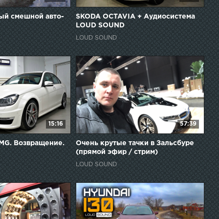
мый смешной авто-
SKODA OCTAVIA + Аудиосистема
LOUD SOUND
LOUD SOUND
15:16
57:39
MG. Возвращение.
Очень крутые тачки в Зальсбуре
(прямой эфир / стрим)
LOUD SOUND