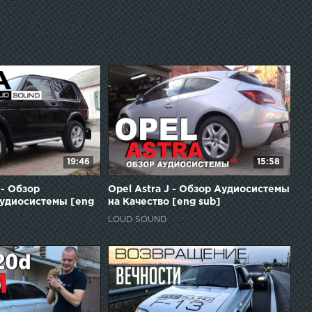
19:46
15:58
 - Обзор
Opel Astra J - Обзор Аудиосистемы
удиосистемы [eng
на Качество [eng sub]
LOUD SOUND