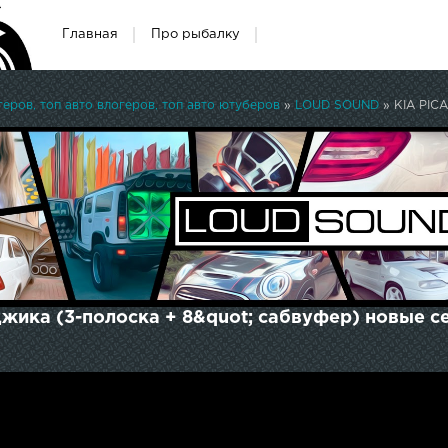
Главная
Про рыбалку
ров, топ авто влогеров, топ авто ютуберов
»
LOUD SOUND
» KIA PICA
жика (3-полоска + 8&quot; сабвуфер) новые с