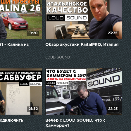
19:20
23:35
1 - Калина из
Обзор акустики FaitalPRO, Италия
LOUD SOUND
21:52
22:23
подключить
Вечер с LOUD SOUND. Что с
Хаммером?