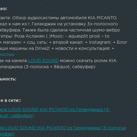
ео:
такте: Обзор аудиосистемы автомобиля KIA PICANTO,
ал к нам из г. Геленджик на установку 3х-полосного
сабвуфера. Также была сделана частичная шумо-вибро
тры: Роза Асланян ( )Music: - aquasplit prod. – to
 магазин: + соц. сеть: + второй канал: + instagram: + Блог
Наши машины на Drive2: + новости и консультация: +
: + Правильная музыка: + Форум: + подписаться: +
ностью
втозвук (caraudio)Loud Sound ®
ак на канеле
LOUD SOUND
можно скачать ролик KIA
еленджика (3-полоска + 8&quot; сабвуфер)
ьность:
 в сети::
ексе LOUD SOUND KIA PICANTO из Геленджика (3-
quot; сабвуфер)
gle LOUD SOUND KIA PICANTO из Геленджика (3-полоска
вуфер)