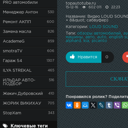
PRO автомобили
topautotube.ru
15-12-16
602 011
22:23
Менеджер Антон
530
Название: Видео LOUD SOUND
+ 8&quot; сабвуфер)
Ремонт АКПП
600
Категории:
LOUD SOUND
Замена масла
826
Теги:
обзоры автомобилей
а
машины
авто
auto
english s
alphard
kia
picanto
AcademeG
859
smotraTV
606
Нравится
0
Гараж 54
1307
ILYA STREKAL
465
СКАЧА
ИЛЬДАР АВТО-
516
ПОДБОР
Жекич Дубровский
410
Понравился ролик? Поделить
ЖОРИК ВИКИХАУ
705
StopXam
343
Ключевые теги