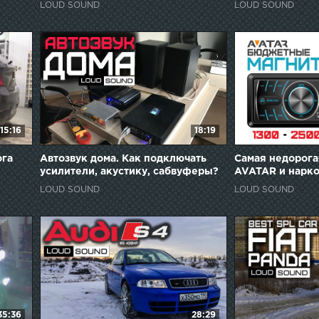
LOUD SOUND
LOUD SOUND
15:16
18:19
ога
Автозвук дома. Как подключать
Самая недорога
усилители, акустику, сабвуферы?
AVATAR и нарк
LOUD SOUND
LOUD SOUND
35:36
28:29