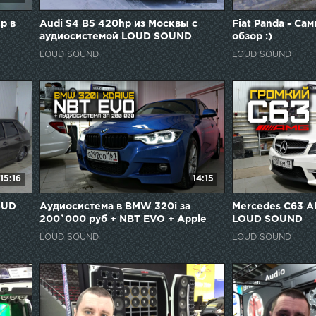
р в
Audi S4 B5 420hp из Москвы с
Fiat Panda - Са
аудиосистемой LOUD SOUND
обзор :)
LOUD SOUND
LOUD SOUND
15:16
14:15
OUD
Аудиосистема в BMW 320i за
Mercedes C63 A
200`000 руб + NBT EVO + Apple
LOUD SOUND
CarPlay
LOUD SOUND
LOUD SOUND