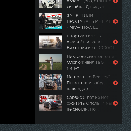
обзор. Цена, отличие от
китайца. Давидыч
ЗАПРЕТИЛИ
ПРОДАВАТЬ МНЕ АВТО
- NIVA TRAVEL
Спорткар из 90х
оживлён и валит!
Виктория и ее 3000GT.
Часть 2
Никто не смог за год, а
Олег оживил за 5
минут.
Мечтаешь о Bentley?
Посмотри и забудь
навсегда )
Сервис 5 лет не мог
оживить Опель. И мы
не смогли. Но…