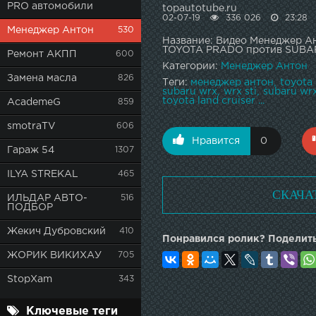
PRO автомобили
topautotube.ru
02-07-19
336 026
23:28
Менеджер Антон
530
Название: Видео Менеджер 
TOYOTA PRADO против SUB
Ремонт АКПП
600
Категории:
Менеджер Антон
Замена масла
826
Теги:
менеджер антон
toyota
subaru wrx
wrx sti
subaru wrx
toyota land cruiser ...
AcademeG
859
smotraTV
606
Нравится
0
Гараж 54
1307
ILYA STREKAL
465
СКАЧА
ИЛЬДАР АВТО-
516
ПОДБОР
Жекич Дубровский
410
Понравился ролик? Поделить
ЖОРИК ВИКИХАУ
705
StopXam
343
Ключевые теги