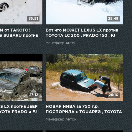
35:51
25:49
 от ТАКОГО!
Вот что МОЖЕТ LEXUS LX против
и SUBARU против
TOYOTA LC 200 , PRADO 150 , FJ
 AUDI Allroad на
CRUISER , PRADO 120
Менеджер Антон
27:12
26:10
S LX против JEEP
НОВАЯ НИВА за 750 т.р.
OTA PRADO и FJ
ПОСПОРИЛА с TOUAREG , TOYOTA
дорожье.
PRADO и SUZUKI
Менеджер Антон