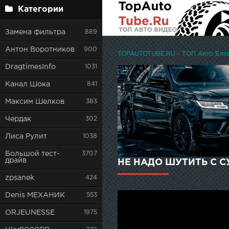
Категории
Замена фильтра
889
Антон Воротников
900
TOPAUTOTUBE.RU - ТОП Авто Блоге
DragtimesInfo
1031
Канал Шока
841
Максим Шелков
383
Чердак
302
Лиса Рулит
1038
Большой тест-
3707
драйв
НЕ НАДО ШУТИТЬ С СУ
zpsanek
424
Denis МЕХАНИК
553
ORJEUNESSE
1975