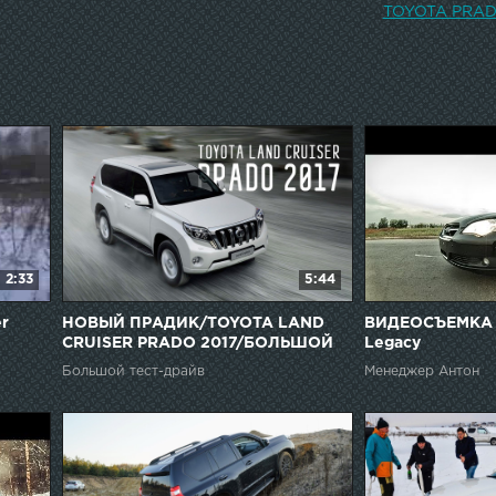
Алексей Голо
TOYOTA PRAD
2:33
5:44
er
НОВЫЙ ПРАДИК/TOYOTA LAND
ВИДЕОСЪЕМКА 
CRUISER PRADO 2017/БОЛЬШОЙ
Legacy
ТЕСТ ДРАЙВ/ДНЕВНИКИ IAA
Большой тест-драйв
Менеджер Антон