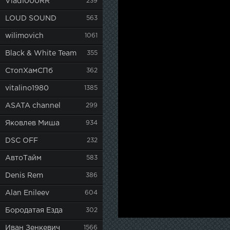
Vlad1000RR
239
LOUD SOUND
563
wilimovich
1061
Black & White Team
355
СтопХамСПб
362
vitalino1980
1385
ASATA channel
299
Яковлев Миша
934
DSC OFF
232
АвтоТайм
583
Denis Rem
386
Alan Enileev
604
Бородатая Езда
302
Иван Зенкевич
1566