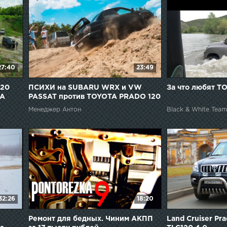
27:40
23:49
120
ПСИХИ на SUBARU WRX и VW
За что любят 
TA
PASSAT против TOYOTA PRADO 120
на БЕЗДОРОЖЬЕ!!!
Менеджер Антон
Black & White Team
32:26
18:20
Ремонт для бедных. Чиним АКПП
Land Cruiser Pr