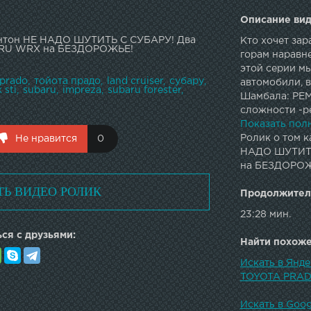
Описание вид
Антон НЕ НАДО ШУТИТЬ С СУБАРУ! Два
Кто хочет за
ARU WRX на БЕЗДОРОЖЬЕ!
горам наравн
этой серии мы
 prado
тойота прадо
land cruiser
субару
автомобили, в
 sti
subaru
impreza
subaru forester
Шамбала: РЕ
сложности -р
оборудовани
Показать пол
колес-Ремонт
Ролик о том к
Не нравится
0
(двигатель, К
НАДО ШУТИТЬ
фильтров , ко
на БЕЗДОРОЖ
катализаторов
ТЬ ВИДЕО РОЛИК
полуавтомати
Продолжител
другое . ЗАПИ
23:28 мин.
Магистральная 1
ся с друзьями:
--------------
Найти похожее
agunterev@Gmail
--------------
Искать в Янд
МУЗЫКА ИЗ В
TOYOTA PRAD
ВТОРОЙ КАНАЛ ТУ
---------------
Искать в Goo