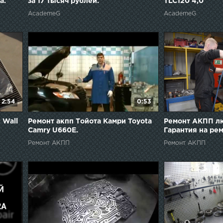
а.
за 17 тысяч рублей.
TLC120 4,0
AcademeG
AcademeG
2:54
0:53
 Wall
Ремонт акпп Тойота Камри Toyota
Ремонт АКПП лю
Camry U660E.
Гарантия на рем
Ремонт АКПП
Ремонт АКПП