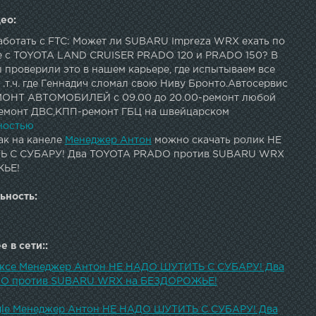
ео:
работать с FTC: Может ли SUBARU Impreza WRX ехать по
е с TOYOTA LAND CRUISER PRADO 120 и PRADO 150? В
 проверили это в нашем карьере, где испытываем все
 .т.ч. где Геннадич сломал свою Ниву Бронто.Автосервис
МОНТ АВТОМОБИЛЕЙ с 09.00 до 20.00-ремонт любой
емонт ДВС,КПП-ремонт ГБЦ на швейцарском
е-3Dразвал-схождения -Шиномонтаж-Балансировка
ностью
 ходовой части автомобиля -Заменя ГРМ -Замена масла
ак на канеле
Менеджер Антон
можно скачать ролик НЕ
ПП,и.т.д.)-Тех. обслуживание вашего авто (замена
 С СУБАРУ! Два TOYOTA PRADO против SUBARU WRX
лодок и.т.дВыхлопные системы ( ремонт , удаление
ЬЕ!
 , прямоток, итд)Сварка аргоном алюминия, нержавейки ,
ческая сварка .Тюнинг вашего автомобиля И многое
ьность:
СЬ по тел. 37-37-34Мы находимся:г.Белгород ул.
65----------------------------------------------------------------
----------------------------РЕКЛАМА НА КАНАЛЕ:
 в сети::
.com------------------------------------------------------------
--------------------------------АНОНСЫ ПОКАТУШЕК ТУТ:
ексе Менеджер Антон НЕ НАДО ШУТИТЬ С СУБАРУ! Два
ИДЕО ТУТ: МЕНЕДЖЕР АНТОН ТУТ: ИНСТАГРАМ ТУТ:
O против SUBARU WRX на БЕЗДОРОЖЬЕ!
Т: -----------------------------------------------------------
--------------------------------Видео: Гунтерёв Антон Монтаж:
gle Менеджер Антон НЕ НАДО ШУТИТЬ С СУБАРУ! Два