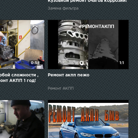
Кузовной ремонт очагов коррозии!
Замена фильтра
0:58
1:1
бой сложности ,
Ремонт акпп пежо
онт АКПП 1 год!
Ремонт АКПП