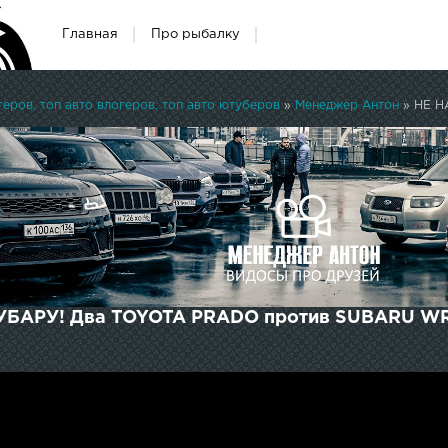
Главная
Про рыбалку
ров, топ авто влогеров, топ авто ютуберов
»
Менеджер Антон
» НЕ НАД
БАРУ! Два TOYOTA PRADO против SUBARU WR