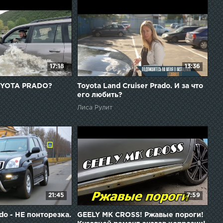
17:18
13:36
TOYOTA PRADO?
Toyota Land Cruiser Prado. И за что
его любить?
Лиса Рулит
21:45
7:59
ado - НЕ понторезка.
GEELY MK CROSS! Ржавые пороги!