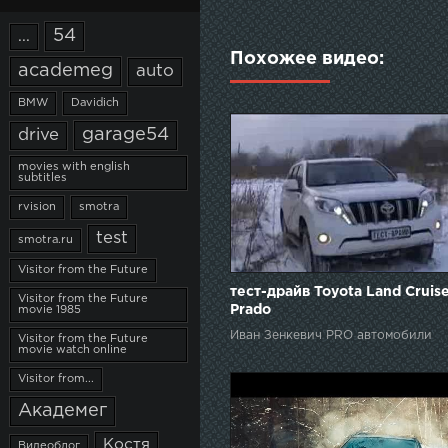
54
...
Похожее видео:
academeg
auto
BMW
Davidich
garage54
drive
movies with english
subtitles
rvision
smotra
test
smotra.ru
Visitor from the Future
тест-драйв Toyota Land Cruis
Visitor from the Future
Prado
movie 1985
Иван Зенкевич PRO автомобили
Visitor from the Future
movie watch online
Visitor from...
Академег
Костя
Видеоблог