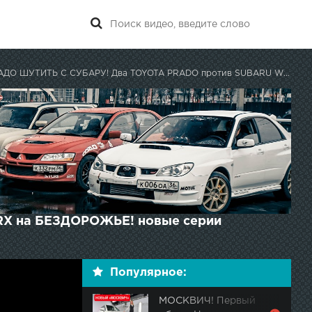
О ШУТИТЬ С СУБАРУ! Два TOYOTA PRADO против SUBARU WRX на БЕЗДОРОЖЬЕ!
X на БЕЗДОРОЖЬЕ! новые серии
Популярное:
МОСКВИЧ! Первый