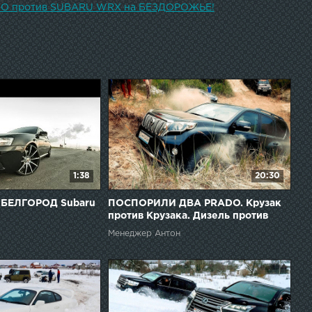
вещенко ttps://vk.com/agoloveshchenko
O против SUBARU WRX на БЕЗДОРОЖЬЕ!
1:38
20:30
БЕЛГОРОД Subaru
ПОСПОРИЛИ ДВА PRADO. Крузак
против Крузака. Дизель против
бензина. TOYOTA LAND CRUISER
Менеджер Антон
PRADO ОФФРОАД