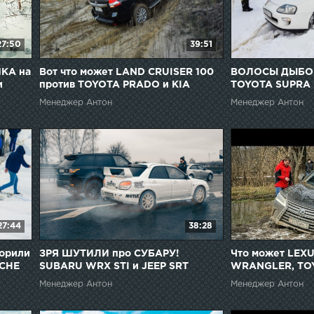
27:50
39:51
КА на
Вот что может LAND CRUISER 100
ВОЛОСЫ ДЫБОМ
и
против TOYOTA PRADO и KIA
TOYOTA SUPRA 
SPORTAGE 2018
TOYOTA PRADO и
Менеджер Антон
Менеджер Антон
бездорожье!
27:44
38:28
орили
ЗРЯ ШУТИЛИ про СУБАРУ!
Что может LEXU
SCHE
SUBARU WRX STI и JEEP SRT
WRANGLER, TOY
против BMW X6M и MERCEDES AMG
CRUISER на без
Менеджер Антон
Менеджер Антон