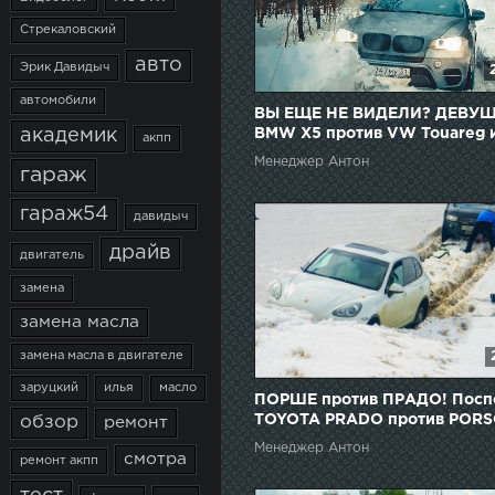
Стрекаловский
авто
Эрик Давидыч
автомобили
ВЫ ЕЩЕ НЕ ВИДЕЛИ? ДЕВУШ
академик
BMW Х5 против VW Touareg 
акпп
Toyota Prado
Менеджер Антон
гараж
гараж54
давидыч
драйв
двигатель
замена
замена масла
замена масла в двигателе
заруцкий
илья
масло
ПОРШЕ против ПРАДО! Посп
TOYOTA PRADO против POR
обзор
ремонт
CAYENNE
Менеджер Антон
смотра
ремонт акпп