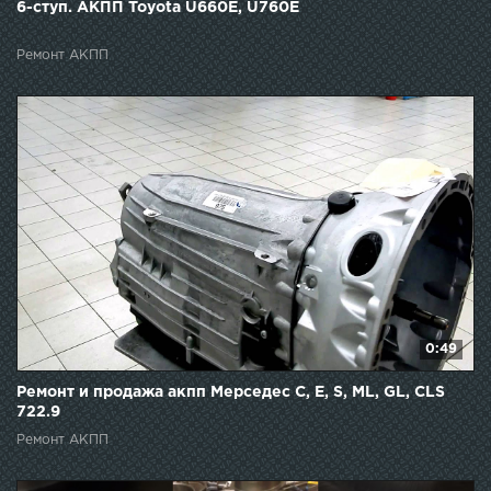
6-ступ. АКПП Toyota U660E, U760E
Ремонт АКПП
0:49
Ремонт и продажа акпп Мерседес C, E, S, ML, GL, CLS
722.9
Ремонт АКПП