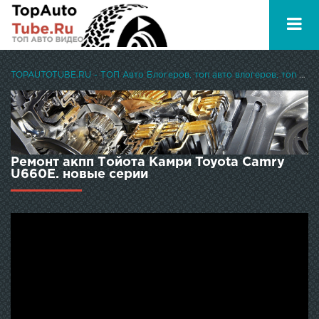
TOPAUTOTUBE.RU - ТОП Авто Блогеров, топ авто влогеров, топ авто ютуберов
Ремонт акпп Тойота Камри Toyota Camry
U660E. новые серии