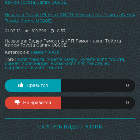
Камри Toyota Camry U660E.
Искать в Google Ремонт АКПП Ремонт акпп Тойота Камри
Toyota Camry U660E.
01-03-12
619 396
0:53
Название: Видео Ремонт АКПП Ремонт акпп Тойота
Камри Toyota Camry U660E.
Категории:
Ремонт АКПП
Теги:
акпп тойота
тойота камри
купить акпп тойота
ремонт акпп камри
новые акпп для тойота
не
исправности акпп тойота.
Нравится
0
Не нравится
0
СКАЧАТЬ ВИДЕО РОЛИК