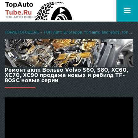
TOPAUTOTUBE.RU - ТОП Авто Блогеров, топ авто влогеров, топ авто ютуберов
Ремонт акпп Вольво Volvo S60, S80, XC60,
XC70, XC90 продажа новых и ребилд TF-
80SC новые серии