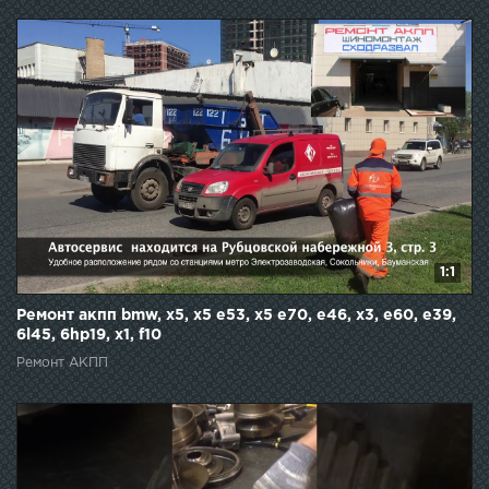
1:1
Ремонт акпп bmw, x5, x5 e53, x5 e70, e46, x3, e60, e39,
6l45, 6hp19, x1, f10
Ремонт АКПП