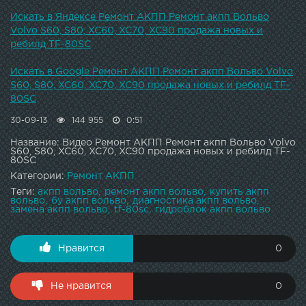
Искать в Яндексе Ремонт АКПП Ремонт акпп Вольво
Volvo S60, S80, XC60, XC70, XC90 продажа новых и
ребилд TF-80SC
Искать в Google Ремонт АКПП Ремонт акпп Вольво Volvo
S60, S80, XC60, XC70, XC90 продажа новых и ребилд TF-
80SC
30-09-13
144 955
0:51
Название: Видео Ремонт АКПП Ремонт акпп Вольво Volvo
S60, S80, XC60, XC70, XC90 продажа новых и ребилд TF-
80SC
Категории:
Ремонт АКПП
Теги:
акпп вольво
ремонт акпп вольво
купить акпп
вольво
бу акпп вольво
диагностика акпп вольво
замена акпп вольво
tf-80sc
гидроблок акпп вольво
Нравится
0
Не нравится
0