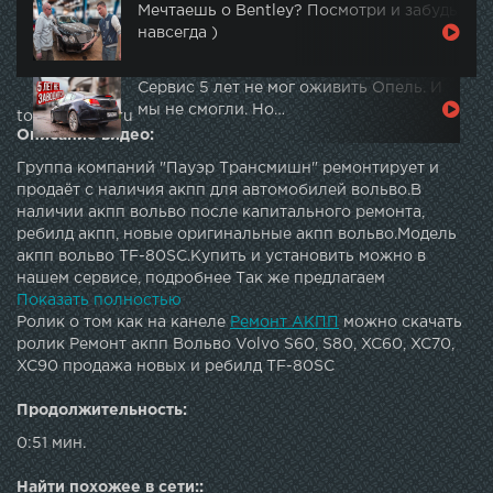
Мечтаешь о Bentley? Посмотри и забудь
навсегда )
Сервис 5 лет не мог оживить Опель. И
мы не смогли. Но…
topautotube.ru
Описание видео:
Группа компаний "Пауэр Трансмишн" ремонтирует и
продаёт с наличия акпп для автомобилей вольво.В
наличии акпп вольво после капитального ремонта,
ребилд акпп, новые оригинальные акпп вольво.Модель
акпп вольво TF-80SC.Купить и установить можно в
нашем сервисе, подробнее Так же предлагаем
гидравлические блоки для акпп вольво. Диагностика,
Показать полностью
замена, гарантия.Неисправности акпп вольво и их
Ролик о том как на канеле
Ремонт АКПП
можно скачать
ремонт.
ролик Ремонт акпп Вольво Volvo S60, S80, XC60, XC70,
XC90 продажа новых и ребилд TF-80SC
Продолжительность:
0:51 мин.
Найти похожее в сети::