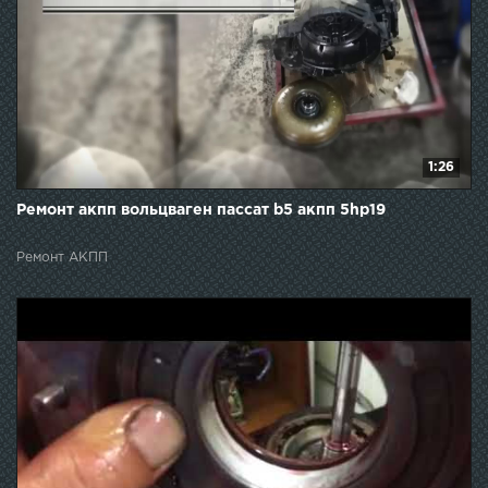
1:26
Ремонт акпп вольцваген пассат b5 акпп 5hp19
Ремонт АКПП