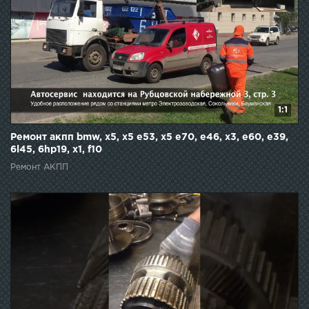
1:1
Ремонт акпп bmw, x5, x5 e53, x5 e70, e46, x3, e60, e39,
6l45, 6hp19, x1, f10
Ремонт АКПП