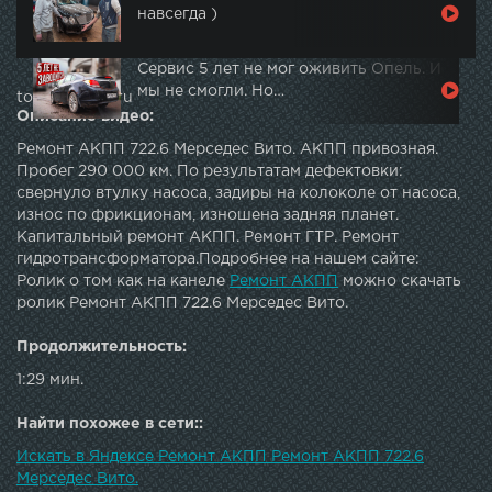
навсегда )
Сервис 5 лет не мог оживить Опель. И
мы не смогли. Но…
topautotube.ru
Описание видео:
Ремонт АКПП 722.6 Мерседес Вито. АКПП привозная.
Пробег 290 000 км. По результатам дефектовки:
свернуло втулку насоса, задиры на колоколе от насоса,
износ по фрикционам, изношена задняя планет.
Капитальный ремонт АКПП. Ремонт ГТР. Ремонт
гидротрансформатора.Подробнее на нашем сайте:
Ролик о том как на канеле
Ремонт АКПП
можно скачать
ролик Ремонт АКПП 722.6 Мерседес Вито.
Продолжительность:
1:29 мин.
Найти похожее в сети::
Искать в Яндексе Ремонт АКПП Ремонт АКПП 722.6
Мерседес Вито.