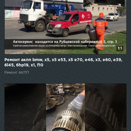
1:1
Ремонт акпп bmw, x5, x5 e53, x5 e70, e46, x3, e60, e39,
6l45, 6hp19, x1, f10
Ремонт АКПП