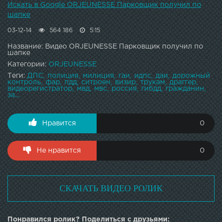
Искать в Google ORJEUNESSE Парковщик получил по
шапке
03-12-14
564 186
5:15
Название: Видео ORJEUNESSE Парковщик получил по
шапке
Категории:
ORJEUNESSE
Теги:
ДПС
полиция
милиция
гаи
идпс
даи
дорожный
контроль
фар
пдд
ситроен
визир
трукам
драггер
видеорегистратор
мвд
мвс
россия
гибдд
гражданин
за...
Нравится
0
Не нравится
0
СКАЧАТЬ ВИДЕО РОЛИК
Понравился ролик? Поделиться с друзьями: