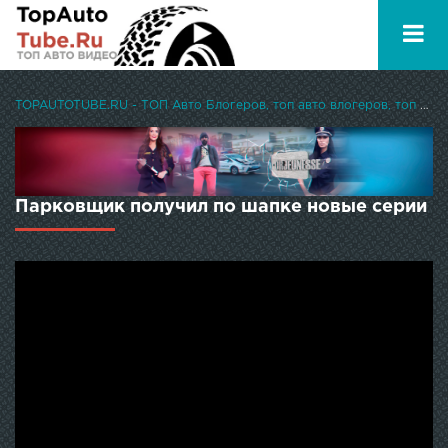
TOPAUTOTUBE.RU - ТОП Авто Блогеров, топ авто влогеров, топ авто ютуберов
Парковщик получил по шапке новые серии