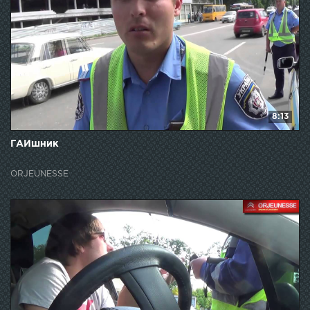
8:13
ГАИшник
ORJEUNESSE