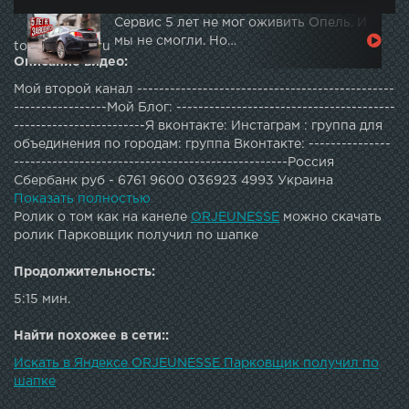
Сервис 5 лет не мог оживить Опель. И
мы не смогли. Но…
topautotube.ru
Описание видео:
Мой второй канал -----------------------------------------------
-----------------Мой Блог: ----------------------------------------
------------------------Я вконтакте: Инстаграм : группа для
объединения по городам: группа Вконтакте: ---------------
--------------------------------------------------Россия
Сбербанк руб - 6761 9600 036923 4993 Украина
Приватбанк - 5211 5373 2723 7397 410011515864072 яндекс
Показать полностью
деньги
Ролик о том как на канеле
ORJEUNESSE
можно скачать
ролик Парковщик получил по шапке
Продолжительность:
5:15 мин.
Найти похожее в сети::
Искать в Яндексе ORJEUNESSE Парковщик получил по
шапке