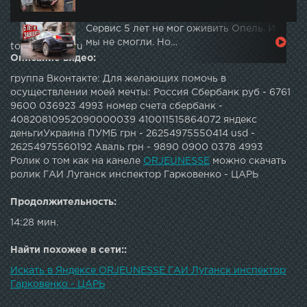
Сервис 5 лет не мог оживить Опель. И
мы не смогли. Но…
topautotube.ru
Описание видео:
группа Вконтакте: Для желающих помочь в
осуществлении моей мечты: Россия Сбербанк руб - 6761
9600 036923 4993 номер счета сбербанк -
40820810952090000039 410011515864072 яндекс
деньгиУкраина ПУМБ грн - 26254975550414 usd -
26254975560192 Аваль грн - 9890 0900 0378 4993
Ролик о том как на канеле
ORJEUNESSE
можно скачать
ролик ГАИ Луганск инспектор Гарковенко - ЦАРЬ
Продолжительность:
14:28 мин.
Найти похожее в сети::
Искать в Яндексе ORJEUNESSE ГАИ Луганск инспектор
Гарковенко - ЦАРЬ