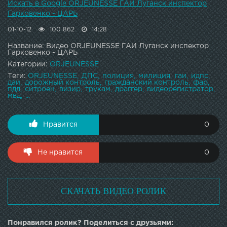
Искать в Google ORJEUNESSE ГАИ Луганск инспектор
Гарковенко - ЦАРЬ
01-10-12
100 862
14:28
Название: Видео ORJEUNESSE ГАИ Луганск инспектор
Гарковенко - ЦАРЬ
Категории:
ORJEUNESSE
Теги:
ORJEUNESSE
ДПС
полиция
милиция
гаи
идпс
даи
дорожный контроль
гражданский контроль
фар
пдд
ситроен
визир
трукам
драггер
видеорегистратор
мвд
...
Нравится
0
Не нравится
0
СКАЧАТЬ ВИДЕО РОЛИК
Понравился ролик? Поделиться с друзьями: