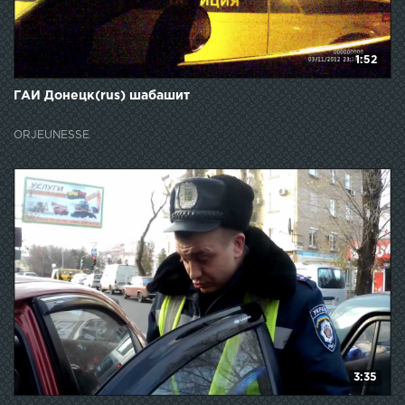
1:52
ГАИ Донецк(rus) шабашит
ORJEUNESSE
3:35