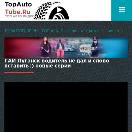
TOPAUTOTUBE.RU - ТОП Авто Блогеров, топ авто влогеров, топ авто ютуберов
ГАИ Луганск водитель не дал и слово
вставить :) новые серии