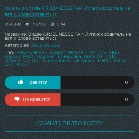
Искать в Google ORJEUNESSE ГАИ Луганск водитель не
дал и слово вставить :)
26-09-12
313 566
0:44
Название: Видео ORJEUNESSE ГАИ Луганск водитель не
дал и слово вставить :)
Категории:
ORJEUNESSE
Теги:
ORJEUNESSE
беркут
ВИЗИР
ГАИ
ДАI
МВД
Грузии
МВС
Украина
тонировка
Полиция
ДПС
ксенон
Uk
ДК
YouTuberaine
Ukrainian
Traffic
Police
cars
Secu...
Нравится
0
Не нравится
0
СКАЧАТЬ ВИДЕО РОЛИК