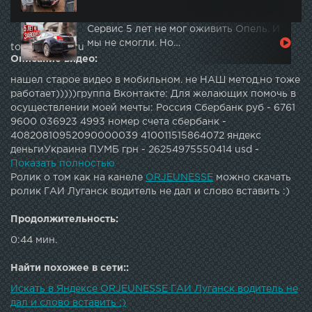
Сервис 5 лет не мог оживить Опель. И
мы не смогли. Но…
topautotube.ru
Описание видео:
нашел старое видео в мобильном. не НАШ метод,но тоже
работает)))))группа Вконтакте: Для желающих помочь в
осуществлении моей мечты: Россия Сбербанк руб - 6761
9600 036923 4993 номер счета сбербанк -
40820810952090000039 410011515864072 яндекс
деньгиУкраина ПУМБ грн - 26254975550414 usd -
26254975560192 Аваль грн - 9890 0900 0378 4993
Показать полностью
Ролик о том как на канеле
ORJEUNESSE
можно скачать
ролик ГАИ Луганск водитель не дал и слово вставить :)
Продолжительность:
0:44 мин.
Найти похожее в сети::
Искать в Яндексе ORJEUNESSE ГАИ Луганск водитель не
дал и слово вставить :)