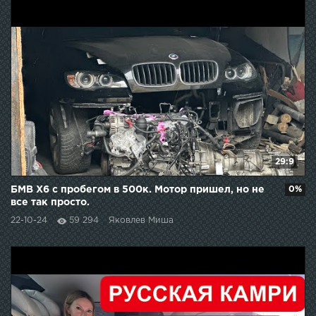
29:9
БМВ Х6 с пробегом в 500к. Мотор пришел, но не
0%
все так просто.
22-10-24
59 294
Яковлев Миша