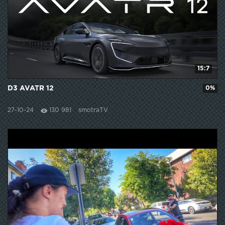
15:7
D3 AVATR 12
0%
27-10-24
130 981
smotraTV