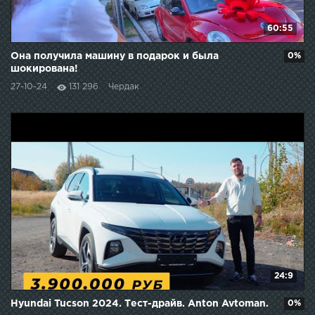
60:55
Она получила машину в подарок и была
0%
шокирована!
27-10-24
131 296
Чердак
24:9
Hyundai Tucson 2024. Тест-драйв. Anton Avtoman.
0%