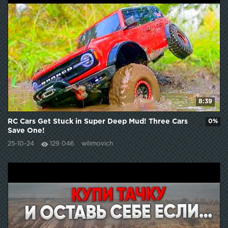
8:39
RC Cars Get Stuck in Super Deep Mud! Three Cars
0%
Save One!
25-10-24
129 046
wilimovich