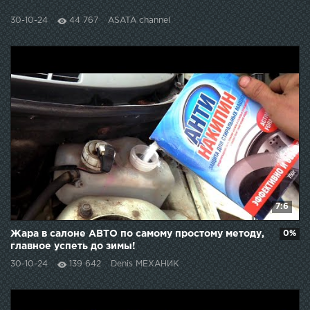
30-10-24
44 767
ASATA channel
7:6
Жара в салоне АВТО по самому простому методу,
0%
главное успеть до зимы!
30-10-24
139 642
Denis МЕХАНИК