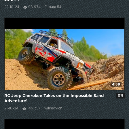
22-10-24
98 974
Гараж 54
4:59
RC Jeep Cherokee Takes on the Impossible Sand
0%
Adventure!
21-10-24
146 357
wilimovich