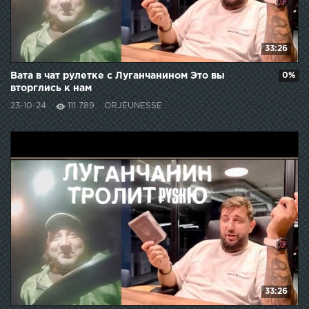
33:26
Вата в чат рулетке с Луганчанином Это вы
0%
вторглись к нам
23-10-24
111 789
ORJEUNESSE
33:26