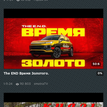
50:6
The END Время Золотого.
0%
1-11-24
110 803
smotraTV