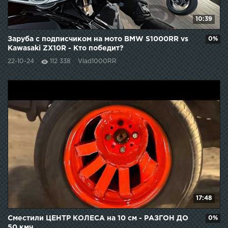
10:39
Заруба с подписчиком на мото BMW S1000RR vs
0%
Kawasaki ZX10R - Кто победит?
22-10-24
112 338
Vlad1000RR
17:48
Сместили ЦЕНТР КОЛЕСА на 10 см - РАЗГОН ДО
0%
50 кмч