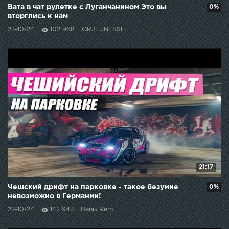
Вата в чат рулетке с Луганчанином Это вы
0%
вторглись к нам
23-10-24
102 968
ORJEUNESSE
21:17
Чешский дрифт на парковке - такое безумие
0%
невозможно в Германии!
22-10-24
142 943
Denis Rem