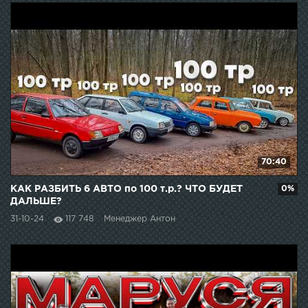
70:40
КАК РАЗБИТЬ 6 АВТО по 100 т.р.? ЧТО БУДЕТ
0%
ДАЛЬШЕ?
31-10-24
117 748
Менеджер Антон