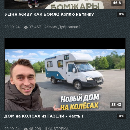
46:8
3 ДНЯ ЖИВУ КАК БОМЖ! Коплю на тачку
0%
29-10-24
97 467
Жекич Дубровский
33:43
ДОМ на КОЛСАХ из ГАЗЕЛИ - Часть 1
0%
29-10-24
48 299
ILYA STREKAL