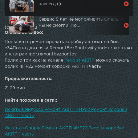
навсегда )
Сервис 5 лет не мог оживить Опель. И
мы не смогли. Но…
topautotube.ru
Описание видео:
Попытка отремонтировать коробку автомат на бмв
е34Почта для связи RemontBezPontov@yandex.ruконтакт
инстаграм igor.remontbezpontov
Ролик о том как на канеле
Ремонт АКПП
можно скачать
ролик 4HP22 Ремонт коробки АКПП 1 часть
Продолжительность:
21:29 мин.
Найти похожее в сети::
Искать в Яндексе Ремонт АКПП 4HP22 Ремонт коробки
АКПП 1 часть
Искать в Google Ремонт АКПП 4HP22 Ремонт коробки
АКПП 1 часть