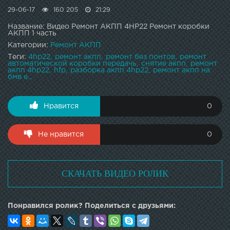
29-06-17
160 205
21:29
Название: Видео Ремонт АКПП 4HP22 Ремонт коробки
АКПП 1 часть
Категории:
Ремонт АКПП
Теги:
4hp22
ремонт акпп
ремонт без понтов
ремонт
автоматической коробки передачь
снятие акпп
ремонт
акпп 4hp22
hfp
разборка акпп 4hp22
ремонт акпп на
бмв е...
Нравится
0
Не нравится
0
СКАЧАТЬ ВИДЕО РОЛИК
Понравился ролик? Поделиться с друзьями: