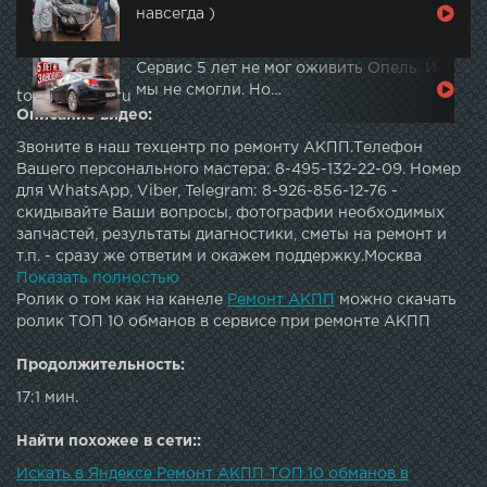
навсегда )
Сервис 5 лет не мог оживить Опель. И
мы не смогли. Но…
topautotube.ru
Описание видео:
Звоните в наш техцентр по ремонту АКПП.Телефон
Вашего персонального мастера: 8-495-132-22-09. Номер
для WhatsApp, Viber, Telegram: 8-926-856-12-76 -
скидывайте Ваши вопросы, фотографии необходимых
запчастей, результаты диагностики, сметы на ремонт и
т.п. - сразу же ответим и окажем поддержку.Москва
Санкт-Петербург Общий сайт В данном видео мы даем
Показать полностью
базовые советы автовладельцу перед ремонтом АКПП
Ролик о том как на канеле
Ремонт АКПП
можно скачать
его автомобиля в техцентре. Для тех, кто не хочет стать
ролик ТОП 10 обманов в сервисе при ремонте АКПП
жертвой "развода" - расскажем о 10 основных обманах, к
которым прибегает "нечистый на руку" техцентр. Как не
Продолжительность:
переплатить при ремонте коробки-автомат? На что
17:1 мин.
обратить внимание при диагностике? Как убедиться, что
"автомат" разбирался и ремонтировался? Как найти
Найти похожее в сети::
признаки установленной б/у коробки?На эти и другие
вопросы мы даем развернутый и убедительный ответ!
Искать в Яндексе Ремонт АКПП ТОП 10 обманов в