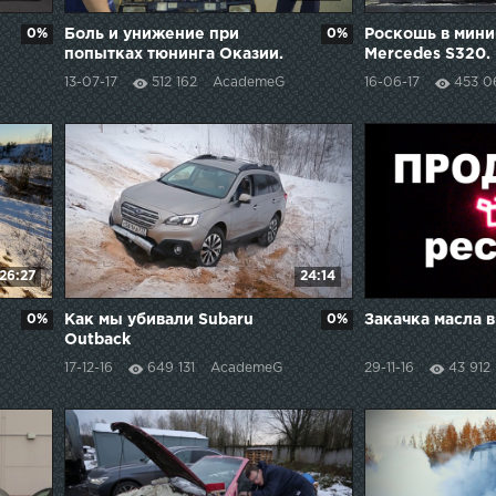
0%
Боль и унижение при
0%
Роскошь в мини
попытках тюнинга Оказии.
Mercedes S320.
13-07-17
512 162
AcademeG
16-06-17
453 0
26:27
24:14
0%
Как мы убивали Subaru
0%
Закачка масла в
Outback
17-12-16
649 131
AcademeG
29-11-16
43 912