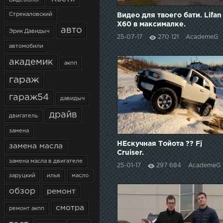
Видеоблог
Стрекаловский
Видео для твоего бати. Lifan
X60 в максималке.
авто
Эрик Давидыч
25-07-17
270 121
AcademeG
автомобили
академик
акпп
гараж
гараж54
давидыч
драйв
двигатель
замена
НЕскучная Тойота ?? Fj
замена масла
Cruiser.
замена масла в двигателе
25-01-17
297 684
AcademeG
заруцкий
илья
масло
обзор
ремонт
смотра
ремонт акпп