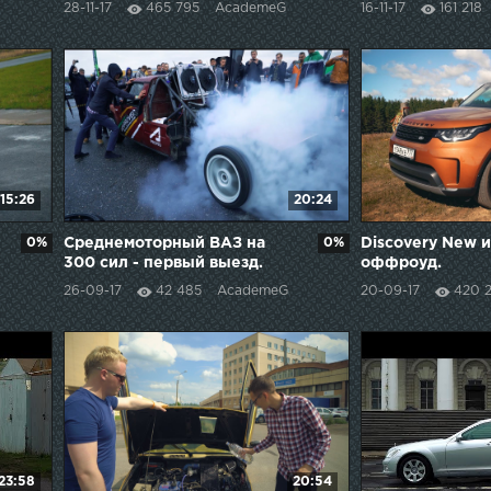
28-11-17
465 795
AcademeG
16-11-17
161 218
15:26
20:24
0%
Среднемоторный ВАЗ на
0%
Discovery New 
300 сил - первый выезд.
оффроуд.
26-09-17
42 485
AcademeG
20-09-17
420 2
23:58
20:54