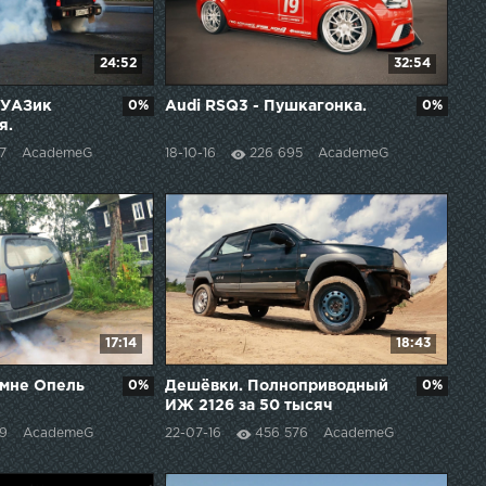
24:52
32:54
 УАЗик
0%
Audi RSQ3 - Пушкагонка.
0%
я.
7
AcademeG
18-10-16
226 695
AcademeG
17:14
18:43
 мне Опель
0%
Дешёвки. Полноприводный
0%
ИЖ 2126 за 50 тысяч
рублей.
49
AcademeG
22-07-16
456 576
AcademeG