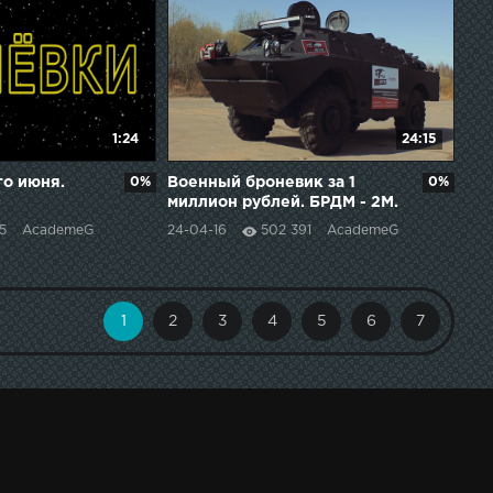
1:24
24:15
го июня.
0%
Военный броневик за 1
0%
миллион рублей. БРДМ - 2М.
15
AcademeG
24-04-16
502 391
AcademeG
1
2
3
4
5
6
7