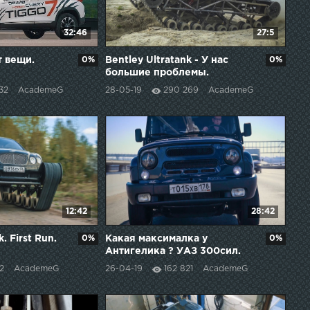
32:46
27:5
 вещи.
0%
Bentley Ultratank - У нас
0%
большие проблемы.
32
AcademeG
28-05-19
290 269
AcademeG
12:42
28:42
. First Run.
0%
Какая максималка у
0%
Антигелика ? УАЗ 300сил.
2
AcademeG
26-04-19
162 821
AcademeG