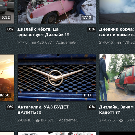
5:52
17:10
0%
Дизлайк мёртв. Да
0%
Дневник корча:
здравствует Дизлайк !!!
валит и ломаетс
1-11-16
426 677
AcademeG
21-10-16
479 32
16:50
11:17
0%
Антигелик. УАЗ БУДЕТ
0%
Дизлайк. Зачем
ВАЛИТЬ !!!
Кадетт ??
2-08-16
197 570
AcademeG
27-07-16
115 8