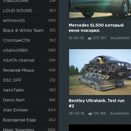
Vlad1000RR
239
LOUD SOUND
563
wilimovich
1061
Mercedes SL500 который
Black & White Team
355
меня покорил.
16-06-19
372 397
AcademeG
СтопХамСПб
362
vitalino1980
1385
ASATA channel
299
Яковлев Миша
934
DSC OFF
232
АвтоТайм
583
Denis Rem
386
Bentley Ultratank. Test run
#2
Alan Enileev
604
26-05-19
176 188
AcademeG
Бородатая Езда
302
Иван Зенкевич
1566