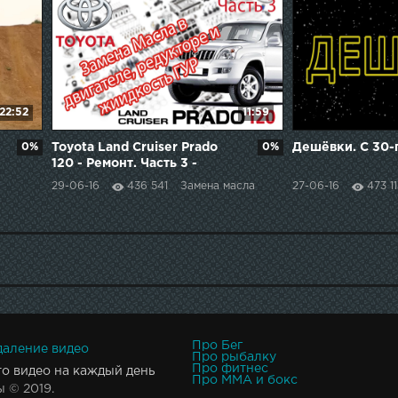
22:52
11:59
0%
Toyota Land Cruiser Prado
0%
Дешёвки. С 30-
120 - Ремонт. Часть 3 -
Замена Масла в Двигателе,
29-06-16
436 541
Замена масла
27-06-16
473 1
Редукторе и ГУР.
Про Бег
даление видео
Про рыбалку
Про фитнес
то видео на каждый день
Про MMA и бокс
 © 2019.