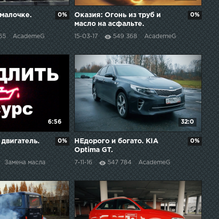
малочке.
0%
Оказия: Огонь из труб и
0%
масло на асфальте.
65
AcademeG
15-03-17
549 368
AcademeG
6:56
32:0
 двигатель.
0%
НЕдорого и богато. KIA
0%
Optima GT.
Замена масла
7-11-16
547 784
AcademeG