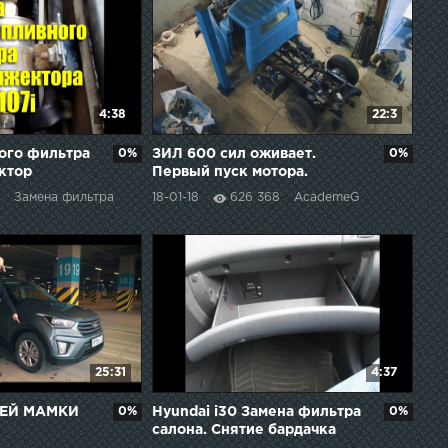
4:38
22:3
ого фильтра
0%
ЗИЛ 600 сил оживает.
0%
ктор
Первый пуск мотора.
Замена фильтра
18-01-18
626 368
AcademeG
25:31
4:37
ОЕЙ МАМКИ
0%
Hyundai i30 Замена фильтра
0%
салона. Снятие бардачка