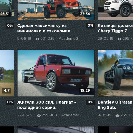
23:51
37:34
0%
Сделал максималку из
0%
Китайцы делают
минималки и сэкономил
Chery Tiggo 7
миллион
9-06-19
501 039
AcademeG
29-05-19
295 7
4:7
15:29
0%
Жигули 300 сил. Плагиат -
0%
Bentley Ultratank
последняя серия.
Eng Sub.
22-05-19
259 908
AcademeG
9-05-19
265 76