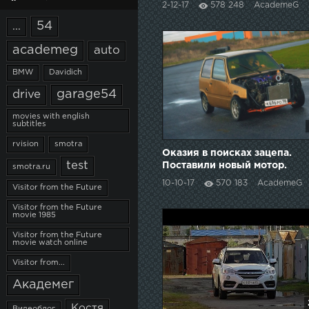
2-12-17
578 248
AcademeG
54
...
academeg
auto
BMW
Davidich
garage54
drive
movies with english
subtitles
rvision
smotra
Оказия в поисках зацепа.
test
Поставили новый мотор.
smotra.ru
10-10-17
570 183
AcademeG
Visitor from the Future
Visitor from the Future
movie 1985
Visitor from the Future
movie watch online
Visitor from...
Академег
Костя