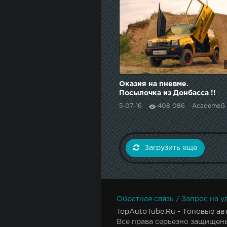
Оказия на пневме.
Посылочка из Донбасса !!
5-07-16
408 086
AcademeG
Загрузить еще
Обратная связь / Запрос на у
TopAutoTube.Ru - Топовые ав
Все права серьезно защищены