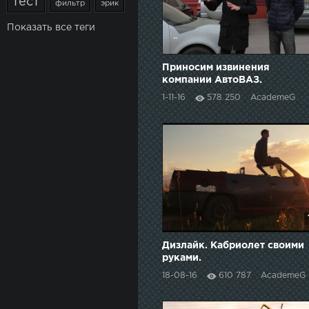
тест
фильтр
эрик
Показать все теги
Приносим извинения
компании АвтоВАЗ.
1-11-16
578 250
AcademeG
Дизлайк. Кабриолет своими
руками.
18-08-16
610 787
AcademeG