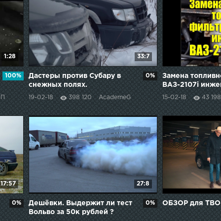
1:28
33:7
100%
Дастеры против Субару в
0%
Замена топливн
снежных полях.
ВАЗ-2107i инже
ПП
19-02-18
398 120
AcademeG
15-02-18
43 198
17:57
27:8
0%
Дешёвки. Выдержит ли тест
0%
ОБЗОР для ТВ
Вольво за 50к рублей ?