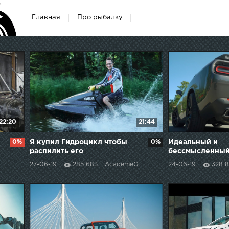
Главная
Про рыбалку
22:20
21:44
0%
Я купил Гидроцикл чтобы
0%
Идеальный и
распилить его
бессмысленный
Challenger R/T
27-06-19
285 683
AcademeG
24-06-19
328 