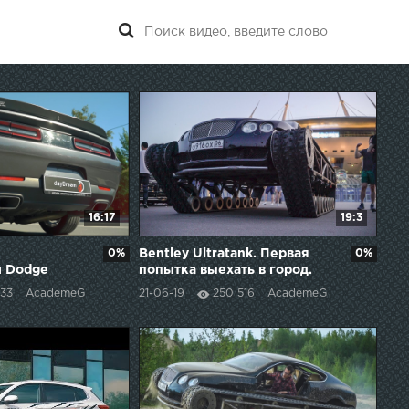
16:17
19:3
0%
Bentley Ultratank. Первая
0%
 Dodge
попытка выехать в город.
833
AcademeG
21-06-19
250 516
AcademeG