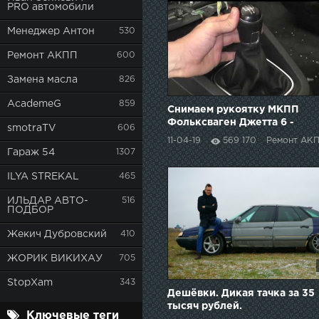
PRO автомобили
Менеджер Антон
530
Ремонт АКПП
600
Замена масла
826
AcademeG
859
Снимаем рукоятку МКПП
Фольксваген Джетта 6 -
smotraTV
606
removing the manual
11-04-19
569 170
Ремонт АК
transmission handle VW
Гараж 54
1307
Jetta 6
ILYA STREKAL
465
ИЛЬДАР АВТО-
516
ПОДБОР
Жекич Дубровский
410
ЖОРИК ВИКИХАУ
705
StopXam
343
Дешёвки. Дикая тачка за 35
тысяч рублей.
Ключевые теги