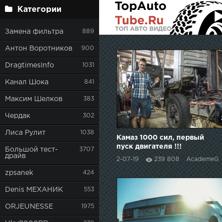
Категории
Замена фильтра
889
Антон Воротников
900
DragtimesInfo
1031
Канал Шока
841
Максим Шелков
383
Чердак
302
Лиса Рулит
1038
Камаз 1000 сил, первый
пуск двигателя !!!
Большой тест-
3707
драйв
2-07-19
239 808
AcademeG
zpsanek
424
Denis МЕХАНИК
553
ORJEUNESSE
1975