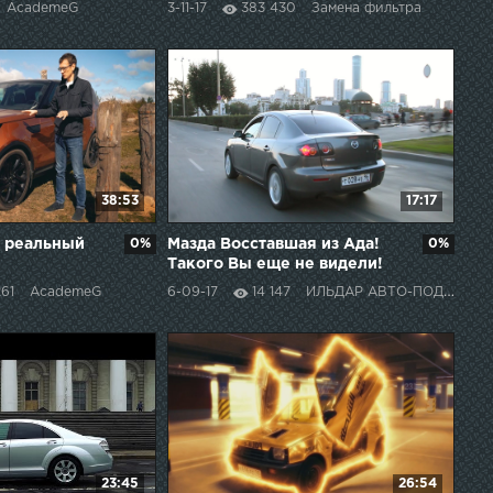
AcademeG
3-11-17
383 430
Замена фильтра
38:53
17:17
и реальный
0%
Мазда Восставшая из Ада!
0%
Такого Вы еще не видели!
61
AcademeG
6-09-17
14 147
ИЛЬДАР АВТО-ПОДБОР
23:45
26:54