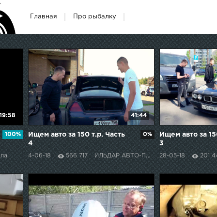
Главная
Про рыбалку
19:58
41:44
100%
Ищем авто за 150 т.р. Часть
0%
Ищем авто за 150
4
3
сла
4-06-18
566 717
ИЛЬДАР АВТО-ПОДБОР
28-05-18
201 4