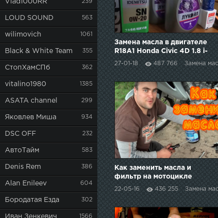
Vlad1000RR
239
LOUD SOUND
563
wilimovich
1061
Замена масла в двигателе
Black & White Team
355
R18A1 Honda Civic 4D 1.8 i-
vtec, 2007 года
27-01-18
487 766
Замена ма
СтопХамСПб
362
vitalino1980
1385
ASATA channel
299
Яковлев Миша
934
DSC OFF
232
АвтоТайм
583
Denis Rem
386
Как заменить масла и
фильтр на мотоцикле
Alan Enileev
604
(Honda Transalp XL650V)
22-05-16
436 255
Замена ма
Бородатая Езда
302
Иван Зенкевич
1566