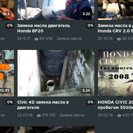
16:3
3:22
0%
Замена масла двигатель
0%
Замена масла в
Honda BF20
Honda CRV 2.0 
Replacing the en
сла
24-11-17
80 638
Замена масла
30-10-16
36 01
Honda CR V 2.0 
13:45
3:24
0%
Civic 4D замена масла в
0%
HONDA CIVIC 2
двигателе
пробегом 3500
AVTO-PODBOR
сла
22-03-16
376 913
Замена масла
23-02-16
420 7