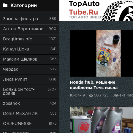
Категории
Замена фильтра
889
Антон Воротников
900
DragtimesInfo
1031
Канал Шока
841
Максим Шелков
383
Чердак
302
Лиса Рулит
1038
Honda f18b. Решение
проблемы.Течь масла
Большой тест-
3707
трамблера. Замена
драйв
16-04-19
503 725
Замена ма
прокладки клапанной
zpsanek
424
крышки.
Denis МЕХАНИК
553
ORJEUNESSE
1975