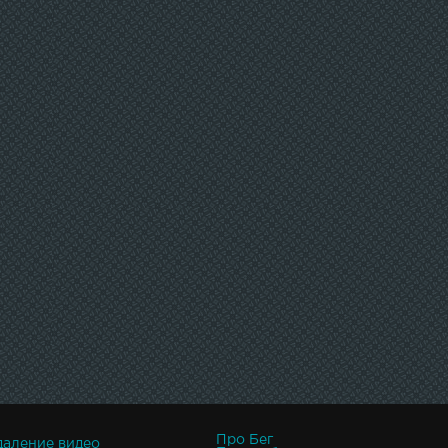
Про Бег
даление видео