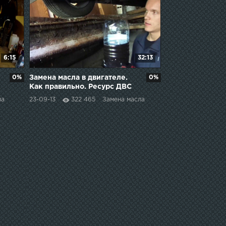
6:15
32:13
0%
Замена масла в двигателе.
0%
Как правильно. Ресурс ДВС
+40%
ла
23-09-13
322 465
Замена масла