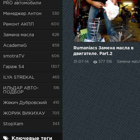
PRO автомобили
Менеджер Антон
530
Ремонт АКПП
600
Замена масла
826
AcademeG
859
Rumaniacs Замена масла в
двигателе. Part.2
smotraTV
606
31-07-14
577 516
Замена мас
Гараж 54
1307
ILYA STREKAL
465
ИЛЬДАР АВТО-
516
ПОДБОР
Жекич Дубровский
410
ЖОРИК ВИКИХАУ
705
StopXam
343
Ключевые теги