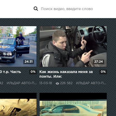
24:31
27:24
 т.р. Часть
0%
Как жизнь наказала меня за
0%
понты. Или:
Довыпендривался
42
ИЛЬДАР АВТО-ПОДБОР
13-03-18
226 582
ИЛЬДАР АВТО-ПОДБОР