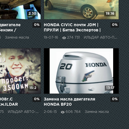
2:30
19:16
 двигателе
0%
HONDA CIVIC почти JDM |
0%
бензин /
ПРУЛИ | Битва Экспертов |
gine oil
Бой 1, раунд 2 | ИЛЬДАР
4
Замена масла
19-07-16
274 731
ИЛЬДАР АВТО-ПОДБОР
petrol
АВТО-ПОДБОР
15:2
13:17
008г.С
0%
Замена масла двигателя
0%
км.ILDAR
HONDA BF20
75
ИЛЬДАР АВТО-ПОДБОР
2-06-15
606 764
Замена масла