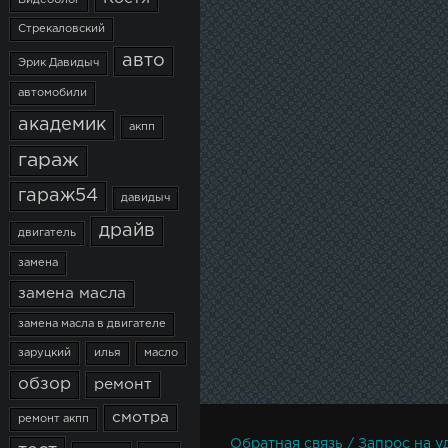
Видеоблог
Стрекаловский
авто
Эрик Давидыч
автомобили
академик
акпп
гараж
гараж54
давидыч
драйв
двигатель
замена
замена масла
замена масла в двигателе
заруцкий
илья
масло
обзор
ремонт
смотра
ремонт акпп
Обратная связь / Запрос на у