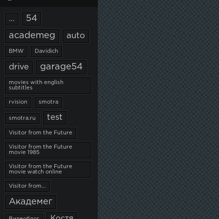
54
...
academeg
auto
BMW
Davidich
garage54
drive
movies with english
subtitles
rvision
smotra
test
smotra.ru
Visitor from the Future
Visitor from the Future
movie 1985
Visitor from the Future
movie watch online
Visitor from...
Академег
Костя