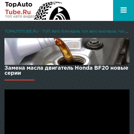
TOPAUTOTUBE.RU - ТОП Авто Блогеров, топ авто влогеров, топ авто ютуберов
Замена масла двигатель Honda BF20 новые
серии