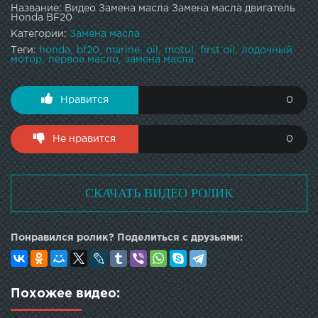
Название: Видео Замена масла Замена масла двигатель
Honda BF20
Категории:
Замена масла
Теги:
honda
bf20
marine
oil
motul
first oil
лодочный
мотор
первое масло
замена масла
Нравится
0
Не нравится
0
СКАЧАТЬ ВИДЕО РОЛИК
Понравился ролик? Поделиться с друзьями:
Похожее видео: