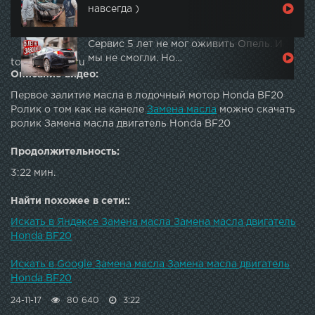
навсегда )
Сервис 5 лет не мог оживить Опель. И
мы не смогли. Но…
topautotube.ru
Описание видео:
Первое залитие масла в лодочный мотор Honda BF20
Ролик о том как на канеле
Замена масла
можно скачать
ролик Замена масла двигатель Honda BF20
Продолжительность:
3:22 мин.
Найти похожее в сети::
Искать в Яндексе Замена масла Замена масла двигатель
Honda BF20
Искать в Google Замена масла Замена масла двигатель
Honda BF20
24-11-17
80 640
3:22