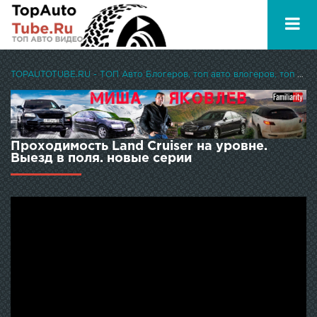
TOPAUTOTUBE.RU - ТОП Авто Блогеров, топ авто влогеров, топ авто ютуберов
Проходимость Land Cruiser на уровне.
Выезд в поля. новые серии