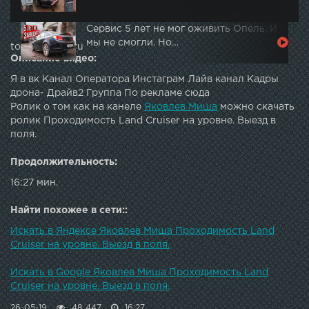
Сервис 5 лет не мог оживить Опель. И
мы не смогли. Но…
topautotube.ru
Описание видео:
Я в вк Канал Оператора Инстаграм Лайв канал Кадры
дрона- Драйв2 Группа По рекламе сюда
Ролик о том как на канеле
Яковлев Миша
можно скачать
ролик Проходимость Land Cruiser на уровне. Выезд в
поля.
Продолжительность:
16:27 мин.
Найти похожее в сети::
Искать в Яндексе Яковлев Миша Проходимость Land
Cruiser на уровне. Выезд в поля.
Искать в Google Яковлев Миша Проходимость Land
Cruiser на уровне. Выезд в поля.
26-05-19
48 447
16:27