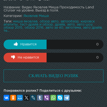
Название: Видео Яковлев Миша Проходимость Land
Cruiser на уровне. Выезд в поля.
Категории:
Яковлев Миша
Теги:
миша яковлев
обзор авто
автообзор
кировск
апатиты
тест-драйв и обзор
драйв
авто
авто шоу
обзор 2015
обзор 2016
авто за 40
автотема
авто драйв
те...
Нравится
0
Не нравится
0
СКАЧАТЬ ВИДЕО РОЛИК
Понравился ролик? Поделиться с друзьями: