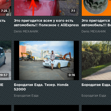
7:25
7:1
сть
Это пригодится всем у кого есть
Это пригодится 
автомобиль!! Полезное с AliExpress
автомобиль!!! 
Denis МЕХАНИК
Denis МЕХАНИК
29:57
0:16
ЫЕ
Бородатая Езда. Тизер. Honda
Бородатая Езда
S2000
ЫМУ
Бородатая Езда
Бородатая Езда