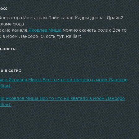
ео:
 Оператора Инстаграм Лайв канал Кадры дрона- Драйв2
кламе сюда
ак на канеле
Яковлев Миша
можно скачать ролик Все то
 в моем Лансере 10, есть тут. Ralliart.
ьность:
 в сети::
ксе Яковлев Миша Все то что не хватало в моем Лансере
lliart.
le Яковлев Миша Все то что не хватало в моем Лансере
lliart.