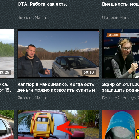
ОТА. Работа как есть.
Внешность, мощн
Яковлев Миша
Яковлев Миша
19:26
30:10
ика.
Каптюр в максималке. Когда есть
Эфир от 24.11.2
г 15.
деньги можно позволить купить и
защищать роди
это.
Яковлев Миша
Большой тест-дра