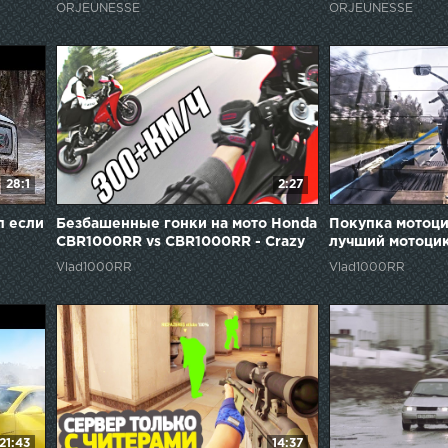
ORJEUNESSE
ORJEUNESSE
28:1
2:27
п если
Безбашенные гонки на мото Honda
Покупка мотоци
CBR1000RR vs CBR1000RR - Crazy
лучший мотоцик
Racing Moto
Vlad1000RR
Vlad1000RR
21:43
14:37