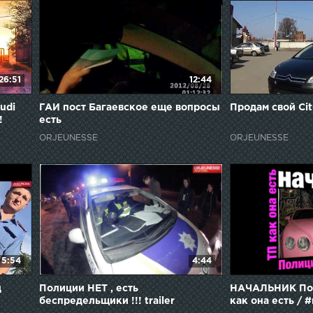
26:51
12:44
udi
ГАИ пост Багаевское еще вопросы
Продам свой Ci
!
есть
ORJEUNESSE
ORJEUNESSE
5:54
4:44
д
Полиции НЕТ , есть
НАЧАЛЬНИК Пол
беспредельщики !!! trailer
как она есть / 