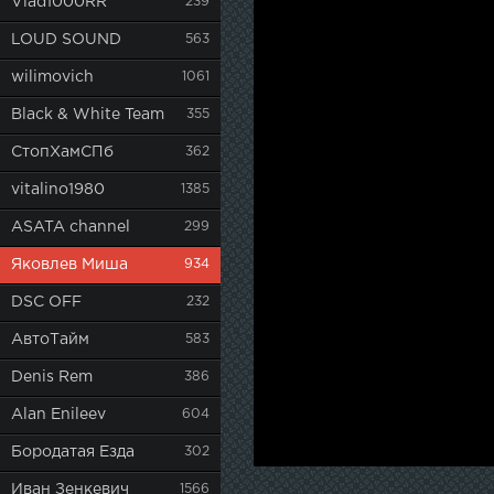
Vlad1000RR
239
LOUD SOUND
563
wilimovich
1061
Black & White Team
355
СтопХамСПб
362
vitalino1980
1385
ASATA channel
299
Яковлев Миша
934
DSC OFF
232
АвтоТайм
583
Denis Rem
386
Alan Enileev
604
Бородатая Езда
302
Иван Зенкевич
1566