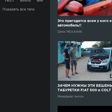
тест
фильтр
эрик
Показать все теги
Это пригодится всем у кого е
автомобиль!!
Denis МЕХАНИК
ЗАЧЕМ НУЖНЫ ЭТИ БЕШЕН
ТАБУРЕТКИ FIAT 500 и COLT
RALLIART - тест-драйв в КР
Менеджер Антон