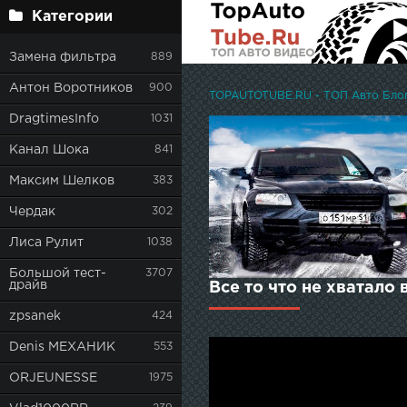
Категории
Замена фильтра
889
Антон Воротников
900
TOPAUTOTUBE.RU - ТОП Авто Блоге
DragtimesInfo
1031
Канал Шока
841
Максим Шелков
383
Чердак
302
Лиса Рулит
1038
Большой тест-
3707
драйв
Все то что не хватало в
zpsanek
424
Denis МЕХАНИК
553
ORJEUNESSE
1975