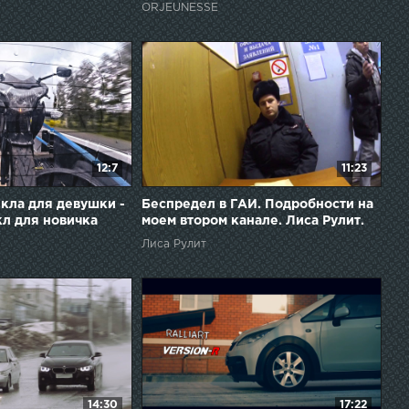
ORJEUNESSE
12:7
11:23
кла для девушки -
Беспредел в ГАИ. Подробности на
л для новичка
моем втором канале. Лиса Рулит.
Лиса Рулит
14:30
17:22