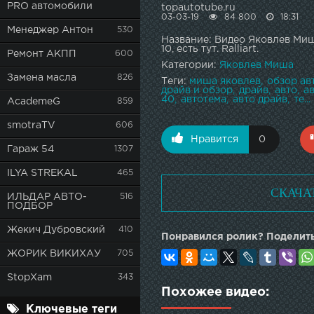
PRO автомобили
topautotube.ru
03-03-19
84 800
18:31
Менеджер Антон
530
Название: Видео Яковлев Миш
10, есть тут. Ralliart.
Ремонт АКПП
600
Категории:
Яковлев Миша
Замена масла
826
Теги:
миша яковлев
обзор ав
драйв и обзор
драйв
авто
а
40
автотема
авто драйв
те...
AcademeG
859
smotraTV
606
Нравится
0
Гараж 54
1307
ILYA STREKAL
465
СКАЧА
ИЛЬДАР АВТО-
516
ПОДБОР
Жекич Дубровский
410
Понравился ролик? Поделить
ЖОРИК ВИКИХАУ
705
StopXam
343
Похожее видео:
Ключевые теги