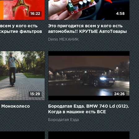
16:22
4:58
всем у кого есть
Это пригодится всем у кого есть
Вскрытие фильтров
автомобиль!! КРУТЫЕ АвтоТовары
Denis МЕХАНИК
15:29
24:26
. Моноколесо
Бородатая Езда. BMW 740 Ld (G12).
Когда в машине есть ВСЕ
Бородатая Езда