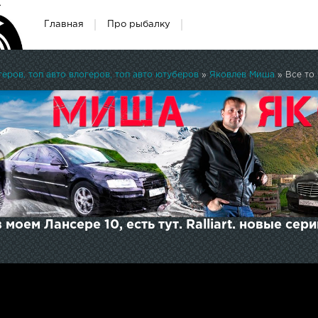
Главная
Про рыбалку
ров, топ авто влогеров, топ авто ютуберов
»
Яковлев Миша
» Все то 
 моем Лансере 10, есть тут. Ralliart. новые сери