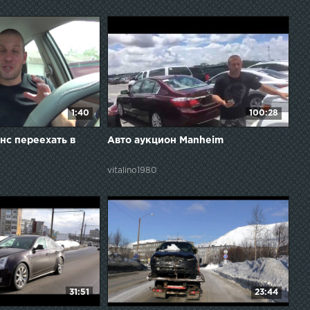
1:40
100:28
анс переехать в
Авто аукцион Manheim
vitalino1980
31:51
23:44