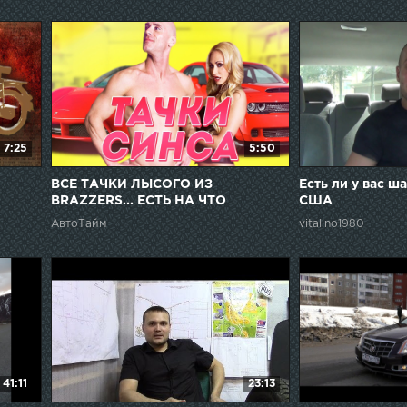
7:25
5:50
ВСЕ ТАЧКИ ЛЫСОГО ИЗ
Есть ли у вас ш
BRAZZERS... ЕСТЬ НА ЧТО
США
ПОСМОТРЕТЬ!
АвтоТайм
vitalino1980
41:11
23:13