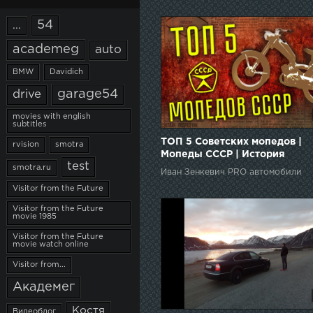
54
...
academeg
auto
BMW
Davidich
garage54
drive
movies with english
subtitles
ТОП 5 Советских мопедов |
rvision
smotra
Мопеды СССР | История
test
советского автопрома | Иван
smotra.ru
Иван Зенкевич PRO автомобили
Зенкевич Pro автомобили
Visitor from the Future
Visitor from the Future
movie 1985
Visitor from the Future
movie watch online
Visitor from...
Академег
Костя
Видеоблог