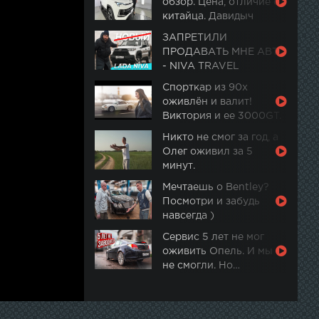
обзор. Цена, отличие от
китайца. Давидыч
ЗАПРЕТИЛИ
ПРОДАВАТЬ МНЕ АВТО
- NIVA TRAVEL
Спорткар из 90х
оживлён и валит!
Виктория и ее 3000GT.
Часть 2
Никто не смог за год, а
Олег оживил за 5
минут.
Мечтаешь о Bentley?
Посмотри и забудь
навсегда )
Сервис 5 лет не мог
оживить Опель. И мы
не смогли. Но…