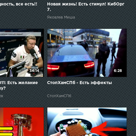
ость, все есть!!
Новая жизнь! Есть стимул! КибОрг
7.
Яковлев Миша
34:14
6:28
011: Есть желание
СтопХамСПб - Есть эффекты
ну?
йв
СтопХамСПб