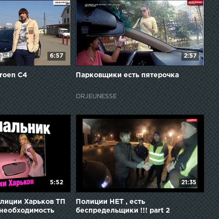
6:57
2:57
troen C4
Парковщики есть пятерочка
ORJEUNESSE
5:52
21:35
иции Харьков ТП
Полиции НЕТ , есть
#необходимость
беспредельщики !!! part 2