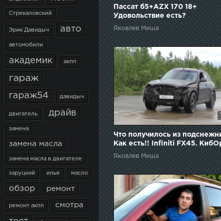
Пассат б5+AZX 170 18+
Стрекаловский
Удовольствие есть?
авто
Яковлев Миша
Эрик Давидыч
автомобили
академик
акпп
гараж
гараж54
давидыч
драйв
двигатель
замена
Что получилось из подснежн
Как есть!! Infiniti FX45. КибОр
замена масла
Яковлев Миша
замена масла в двигателе
заруцкий
илья
масло
обзор
ремонт
смотра
ремонт акпп