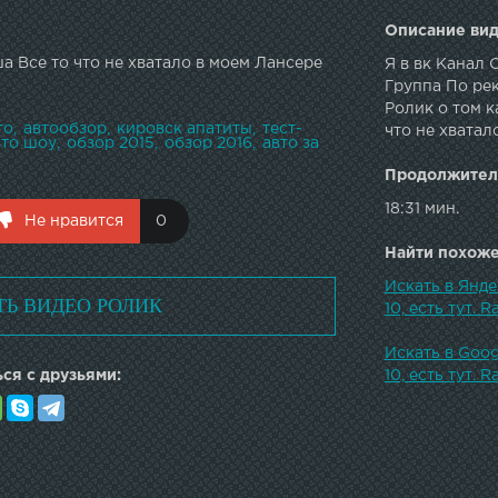
Описание вид
а Все то что не хватало в моем Лансере
Я в вк Канал
Группа По ре
Ролик о том к
то
автообзор
кировск апатиты
тест-
что не хватало
вто шоу
обзор 2015
обзор 2016
авто за
Продолжител
18:31 мин.
Не нравится
0
Найти похожее
Искать в Янде
ТЬ ВИДЕО РОЛИК
10, есть тут. Ra
Искать в Goog
ся с друзьями:
10, есть тут. Ra