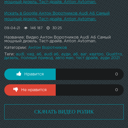
мощный дизель. Тест-драйв. Anton Avtoman.
Искать в Google Антон Воротников Audi A6 Самый
мощный дизель. Тест-драйв. Anton Avtoman.
09-04-21
146 187
30:25
Название: Видео Антон Воротников Audi A6 Самый
мощный дизель. Тест-драйв. Anton Avtoman.
Категории:
Антон Воротников
Теги:
audi
vag
a6
audi a6
ауди
а6
ваг
кватро
Quattro
дизель
полный привод
авто ман
тест драйв
ауди 2021
Нравится
0
Не нравится
0
СКАЧАТЬ ВИДЕО РОЛИК