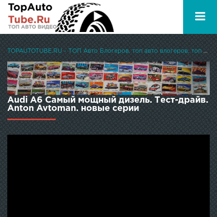
TOPAUTOTUBE.RU - ТОП Авто Блогеров, топ авто влогеров, топ авто ютуберов
Audi A6 Самый мощный дизель. Тест-драйв.
Anton Avtoman. новые серии