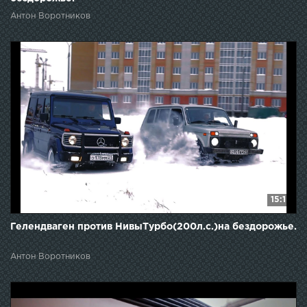
Антон Воротников
15:1
Гелендваген против НивыТурбо(200л.с.)на бездорожье.
Антон Воротников