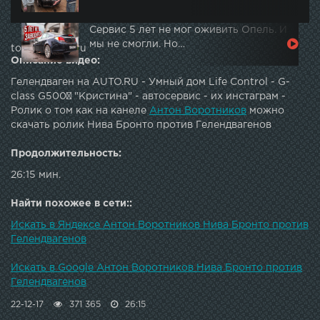
Сервис 5 лет не мог оживить Опель. И
мы не смогли. Но…
topautotube.ru
Описание видео:
Гелендваген на AUTO.RU - Умный дом Life Control - G-
class G500² "Кристина" - автосервис - их инстаграм -
Ролик о том как на канеле
Антон Воротников
можно
скачать ролик Нива Бронто против Гелендвагенов
Продолжительность:
26:15 мин.
Найти похожее в сети::
Искать в Яндексе Антон Воротников Нива Бронто против
Гелендвагенов
Искать в Google Антон Воротников Нива Бронто против
Гелендвагенов
22-12-17
371 365
26:15