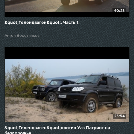
40:28
&quot;Гелендваген&quot;. Часть 1.
Антон Воротников
25:54
&quot;Гелендваген&quot;против Уаз Патриот на
бездорожье.