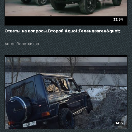
33:34
Ответы на вопросы.Второй &quot;Гелендваген&quot;
Антон Воротников
14:6