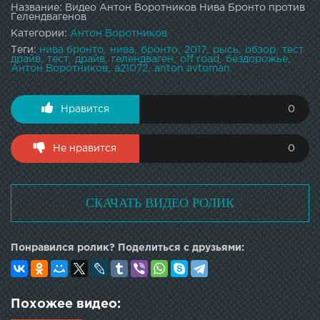
Название: Видео Антон Воротников Нива Бронто против
Гелендвагенов
Категории:
Антон Воротников
Теги:
нива бронто
нива
бронто
2017
рысь
обзор
тест
драйв
тест
драйв
гелендваген
off road
бездорожье
Антон Воротников
a21072
anton avtoman
Нравится
0
Не нравится
0
СКАЧАТЬ ВИДЕО РОЛИК
Понравился ролик? Поделиться с друзьями:
Похожее видео: