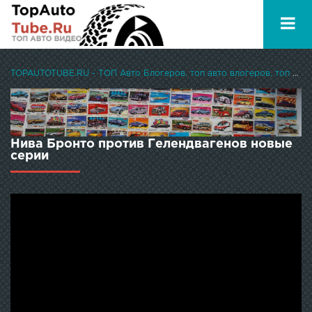
TOPAUTOTUBE.RU - ТОП Авто Блогеров, топ авто влогеров, топ авто ютуберов
Нива Бронто против Гелендвагенов новые
серии