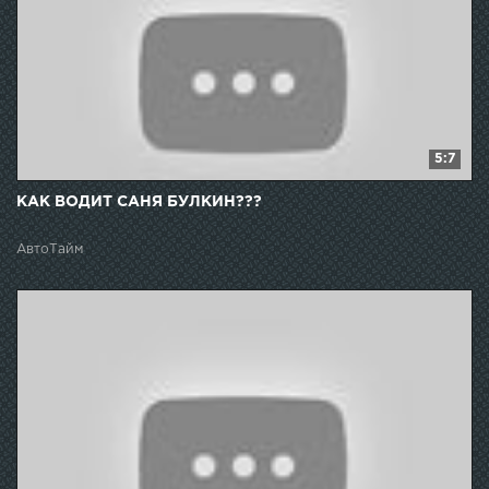
5:7
КАК ВОДИТ САНЯ БУЛКИН???
АвтоТайм