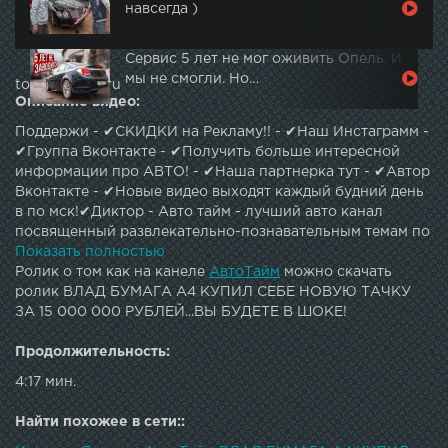
навсегда )
Сервис 5 лет не мог оживить Опель. И
мы не смогли. Но…
topautotube.ru
Описание видео:
Поддержи - ✔СКИДКИ на Рекламу!! - ✔Наш Инстаграмм -
✔Группа Вконтакте - ✔Получить больше интересной
информации про АВТО! - ✔Наша партнерка тут - ✔Автор
Вконтакте - ✔Новые видео выходят каждый будний день
в по мск!✔Диктор - Авто тайм - лучший авто канал
посвященный развлекательно-познавательным темам по
машинам.Различные рейтинги,обзоры лучших
Показать полностью
автомобилей и многое другое!По вопросам рекламы,
Ролик о том как на канеле
АвтоТайм
можно скачать
сотрудничества - mashor@ip.team
ролик ВЛАД БУМАГА А4 КУПИЛ СЕБЕ НОВУЮ ТАЧКУ
ЗА 15 000 000 РУБЛЕЙ...ВЫ БУДЕТЕ В ШОКЕ!
Продолжительность:
4:17 мин.
Найти похожее в сети::