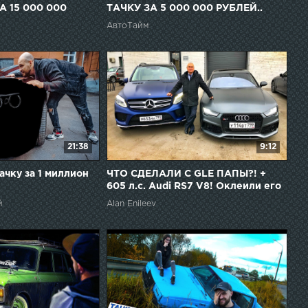
А 15 000 000
ТАЧКУ ЗА 5 000 000 РУБЛЕЙ..
НЕОЖИДАННО!
АвтоТайм
21:38
9:12
ачку за 1 миллион
ЧТО СДЕЛАЛИ С GLE ПАПЫ?! +
605 л.с. Audi RS7 V8! Оклеили его
новую тачку в BROOKLANDS
й
Alan Enileev
DETAILING и...