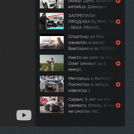
обзор. Цена, отличие от
китайца. Давидыч
ЗАПРЕТИЛИ
ПРОДАВАТЬ МНЕ АВТО
- NIVA TRAVEL
Спорткар из 90х
оживлён и валит!
Виктория и ее 3000GT.
Часть 2
Никто не смог за год, а
Олег оживил за 5
минут.
Мечтаешь о Bentley?
Посмотри и забудь
навсегда )
Сервис 5 лет не мог
оживить Опель. И мы
не смогли. Но…