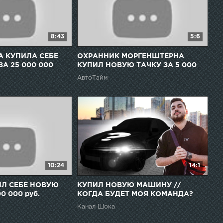
8:43
5:6
А КУПИЛА СЕБЕ
ОХРАННИК МОРГЕНШТЕРНА
А 25 000 000
КУПИЛ НОВУЮ ТАЧКУ ЗА 5 000
АЖНОЕ ОБРАЩЕНИЕ)
000 РУБЛЕЙ??? (ТОП-5 ТАЧЕК
АвтоТайм
ДЛЯ АЗИЗА)
10:24
14:1
Л СЕБЕ НОВУЮ
КУПИЛ НОВУЮ МАШИНУ //
0 000 руб.
КОГДА БУДЕТ МОЯ КОМАНДА?
BMW M5 F90 COMPETITION
Канал Шока