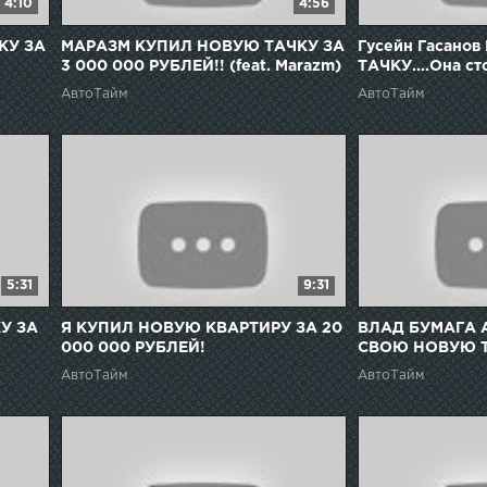
4:10
4:56
КУ ЗА
МАРАЗМ КУПИЛ НОВУЮ ТАЧКУ ЗА
Гусейн Гасанов
3 000 000 РУБЛЕЙ!! (feat. Marazm)
ТАЧКУ....Она ст
МИЛЛИОНОВ?!
АвтоТайм
АвтоТайм
5:31
9:31
У ЗА
Я КУПИЛ НОВУЮ КВАРТИРУ ЗА 20
ВЛАД БУМАГА 
000 000 РУБЛЕЙ!
СВОЮ НОВУЮ ТА
000 РУБЛЕЙ...
АвтоТайм
АвтоТайм