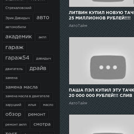
Стрекаловский
ЛИТВИН КУПИЛ НОВУЮ ТАЧ
авто
25 МИЛЛИОНОВ РУБЛЕЙ!!!!
Эрик Давидыч
АвтоТайм
автомобили
академик
акпп
гараж
гараж54
давидыч
драйв
двигатель
замена
замена масла
ПАША ПЭЛ КУПИЛ ЭТУ ТАЧК
20 000 000 РУБЛЕЙ!!! СЛИВ
замена масла в двигателе
ИНФЫ
АвтоТайм
заруцкий
илья
масло
обзор
ремонт
смотра
ремонт акпп