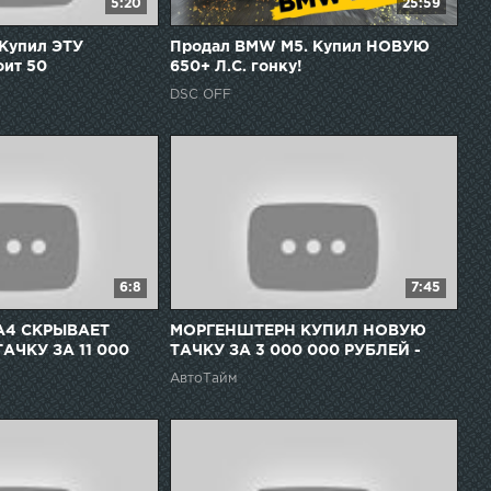
5:20
25:59
 Купил ЭТУ
Продал BMW M5. Купил НОВУЮ
оит 50
650+ Л.С. гонку!
DSC OFF
6:8
7:45
А4 СКРЫВАЕТ
МОРГЕНШТЕРН КУПИЛ НОВУЮ
ЧКУ ЗА 11 000
ТАЧКУ ЗА 3 000 000 РУБЛЕЙ -
ПОЧЕМУ?
ПРУФЫ!!!
АвтоТайм