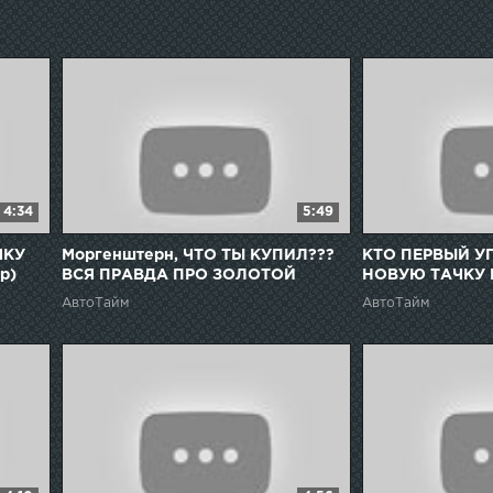
4:34
5:49
ЧКУ
Моргенштерн, ЧТО ТЫ КУПИЛ???
КТО ПЕРВЫЙ У
р)
ВСЯ ПРАВДА ПРО ЗОЛОТОЙ
НОВУЮ ТАЧКУ 
ПОРШЕ!!!
РУБЛЕЙ!!!
АвтоТайм
АвтоТайм