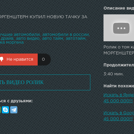
Описание вид
 МОРГЕНШТЕРН КУПИЛ НОВУЮ ТАЧКУ ЗА
учшие автомобили
автомобили в россии
 драйв
авто видео
авто тайм
автотайм
чка моргена
Ролик о том к
МОРГЕНШТЕРН
Не нравится
0
Продолжител
3:40 мин.
ТЬ ВИДЕО РОЛИК
Найти похожее
Искать в Ян
ся с друзьями:
45 000 000!!!
Искать в Go
45 000 000!!!