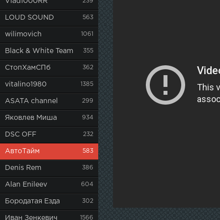
Vlad1000RR
239
LOUD SOUND
563
wilimovich
1061
Black & White Team
355
СтопХамСПб
362
vitalino1980
1385
ASATA channel
299
Яковлев Миша
934
DSC OFF
232
АвтоТайм
583
Denis Rem
386
Alan Enileev
604
Бородатая Езда
302
Иван Зенкевич
1566