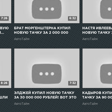
7:26
6:32
ОВУЮ
БРАТ МОРГЕНШТЕРНА КУПИЛ
НАСТЯ ИВЛЕЕВ
..
НОВУЮ ТАЧКУ ЗА 2 000 000
НОВУЮ ТАЧКУ З
РУБЛЕЙ...ВАУ!
РУБЛЕЙ!!! (В
АвтоТайм
АвтоТайм
8:26
7:32
ЭЛДЖЕЙ КУПИЛ НОВУЮ ТАЧКУ
КАДЫРОВ КУПИ
АШЛИ
ЗА 30 000 000 РУБЛЕЙ! ВОТ ЭТО
ТАЧКУ ЗА 90 00
ШОК!!
АвтоТайм
АвтоТайм