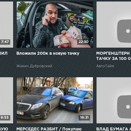
7:47
22:30
ПИЛ
Вложили 200к в новую тачку
МОРГЕНШТЕРН
ТАЧКУ ЗА 100 0
!
НЕ ОЖИДАЛ!!
Жекич Дубровский
АвтоТайм
9:55
19:31
ВУЮ
МЕРСЕДЕС РАЗБИТ / Покупаю
ВЛАД БУМАГА 