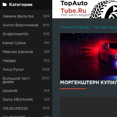
Категории
Замена фильтра
889
Антон Воротников
900
TOPAUTOTUBE.RU - ТОП Авто Блоге
DragtimesInfo
1031
Канал Шока
841
Максим Шелков
383
Чердак
302
Лиса Рулит
1038
Большой тест-
3707
драйв
МОРГЕНШТЕРН КУПИЛ Н
zpsanek
424
Denis МЕХАНИК
553
ORJEUNESSE
1975