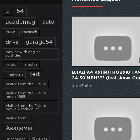
54
...
academeg
auto
BMW
Davidich
garage54
drive
movies with english
subtitles
rvision
smotra
ВЛАД А4 КУПИЛ НОВУЮ ТА
test
smotra.ru
ЗА 30 МЛН??? (feat. Алик Ста
Visitor from the Future
АвтоТайм
Visitor from the Future
movie 1985
Visitor from the Future
movie watch online
Visitor from...
Академег
Костя
Видеоблог