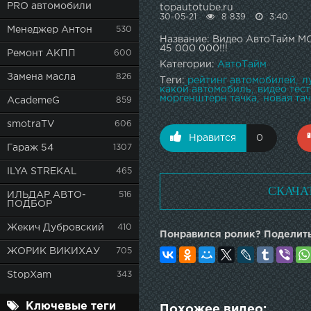
PRO автомобили
topautotube.ru
30-05-21
8 839
3:40
Менеджер Антон
530
Название: Видео АвтоТайм
45 000 000!!!
Ремонт АКПП
600
Категории:
АвтоТайм
Замена масла
826
Теги:
рейтинг автомобилей
л
какой автомобиль
видео тест
моргенштерн тачка
новая та
AcademeG
859
smotraTV
606
Нравится
0
Гараж 54
1307
ILYA STREKAL
465
СКАЧА
ИЛЬДАР АВТО-
516
ПОДБОР
Жекич Дубровский
410
Понравился ролик? Поделить
ЖОРИК ВИКИХАУ
705
StopXam
343
Ключевые теги
Похожее видео: