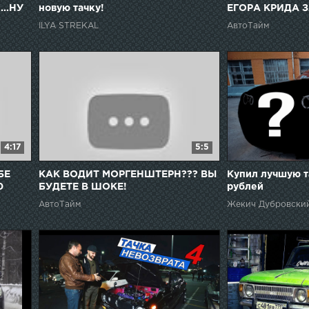
...НУ
новую тачку!
ЕГОРА КРИДА З
РУБЛЕЙ???
ILYA STREKAL
АвтоТайм
4:17
5:5
БЕ
КАК ВОДИТ МОРГЕНШТЕРН??? ВЫ
Купил лучшую т
0
БУДЕТЕ В ШОКЕ!
рублей
Е!
АвтоТайм
Жекич Дубровски