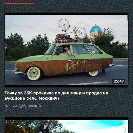
Похожее видео:
25:47
Тачку за 25К прокачал по дешману и продал на
аукционе (ИЖ, Москвич)
Жекич Дубровский