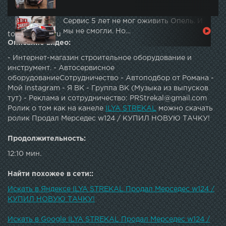
Сервис 5 лет не мог оживить Опель. И
мы не смогли. Но…
topautotube.ru
Описание видео:
- Интернет-магазин строительное оборудование и
инструмент. - Автосервисное
оборудованиеСотрудничество - Автоподбор от Романа -
Мой Instagram - Я ВК - Группа ВК (Музыка из выпусков
тут) - Реклама и сотрудничество: PRStrekal@gmail.com
Ролик о том как на канеле
ILYA STREKAL
можно скачать
ролик Продал Мерседес w124 / КУПИЛ НОВУЮ ТАЧКУ!
Продолжительность:
12:10 мин.
Найти похожее в сети::
Искать в Яндексе ILYA STREKAL Продал Мерседес w124 /
КУПИЛ НОВУЮ ТАЧКУ!
Искать в Google ILYA STREKAL Продал Мерседес w124 /