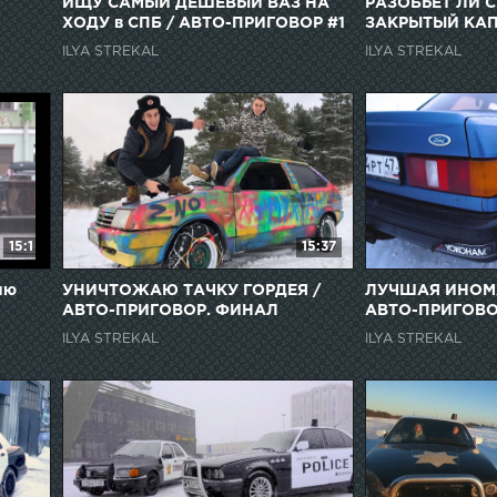
ИЩУ САМЫЙ ДЕШЁВЫЙ ВАЗ НА
РАЗОБЬЕТ ЛИ 
ХОДУ в СПБ / АВТО-ПРИГОВОР #1
ЗАКРЫТЫЙ КАП
ПРИГОВОР #2
ILYA STREKAL
ILYA STREKAL
15:1
15:37
яю
УНИЧТОЖАЮ ТАЧКУ ГОРДЕЯ /
ЛУЧШАЯ ИНОМАР
АВТО-ПРИГОВОР. ФИНАЛ
АВТО-ПРИГОВО
ILYA STREKAL
ILYA STREKAL