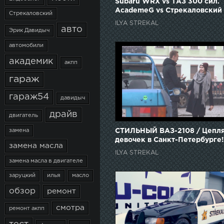
Subaru WRX vs ТАЗ 300 сил.
AcademeG vs Стрекаловский
Стрекаловский
ILYA STREKAL
авто
Эрик Давидыч
автомобили
академик
акпп
гараж
гараж54
давидыч
драйв
двигатель
СТИЛЬНЫЙ ВАЗ-2108 / Цепл
замена
девочек в Санкт-Петербурге!
замена масла
АВТО-ПРИГОВОР #4
ILYA STREKAL
замена масла в двигателе
заруцкий
илья
масло
обзор
ремонт
смотра
ремонт акпп