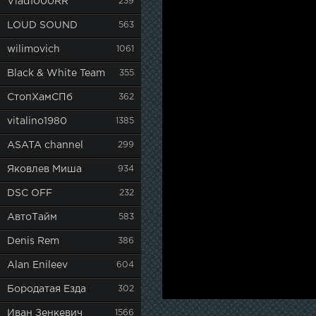
Vlad1000RR
239
LOUD SOUND
563
wilimovich
1061
Black & White Team
355
СтопХамСПб
362
vitalino1980
1385
ASATA channel
299
Яковлев Миша
934
DSC OFF
232
АвтоТайм
583
Denis Rem
386
Alan Enileev
604
Бородатая Езда
302
Иван Зенкевич
1566