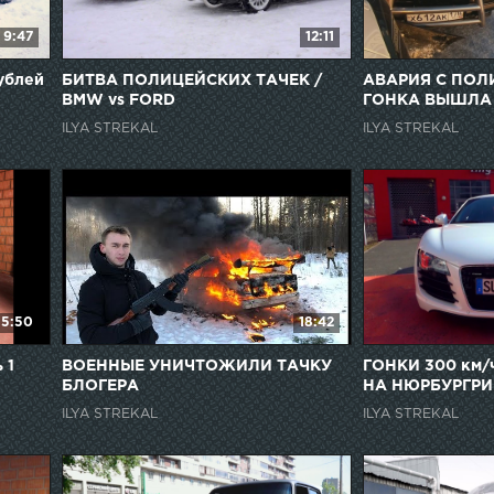
9:47
12:11
ублей
БИТВА ПОЛИЦЕЙСКИХ ТАЧЕК /
АВАРИЯ С ПОЛ
BMW vs FORD
ГОНКА ВЫШЛА
КОНТРОЛЯ
ILYA STREKAL
ILYA STREKAL
15:50
18:42
 1
ВОЕННЫЕ УНИЧТОЖИЛИ ТАЧКУ
ГОНКИ 300 км/
БЛОГЕРА
НА НЮРБУРГРИ
ILYA STREKAL
ILYA STREKAL