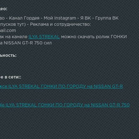
ео:
о - Канал Гордея - Мой Instagram - Я ВК - Группа ВК
пусков тут) - Реклама и сотрудничество:
ail.com
ак на канеле
ILYA STREKAL
можно скачать ролик ГОНКИ
 NISSAN GT-R 750 сил
ьность:
 в сети::
ексе ILYA STREKAL ГОНКИ ПО ГОРОДУ на NISSAN GT-R
gle ILYA STREKAL ГОНКИ ПО ГОРОДУ на NISSAN GT-R 750