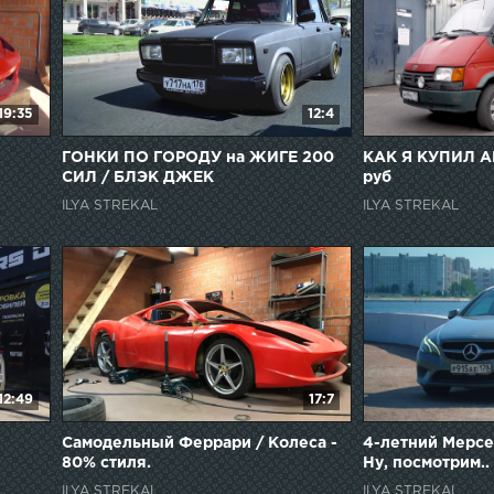
19:35
12:4
ГОНКИ ПО ГОРОДУ на ЖИГЕ 200
КАК Я КУПИЛ А
СИЛ / БЛЭК ДЖЕК
руб
ILYA STREKAL
ILYA STREKAL
12:49
17:7
Самодельный Феррари / Колеса -
4-летний Мерсед
80% стиля.
Ну, посмотрим..
ILYA STREKAL
ILYA STREKAL