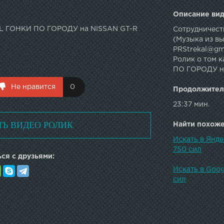
Описание вид
AL ГОНКИ ПО ГОРОДУ на NISSAN GT-R
Сотрудничеств
(Музыка из вы
PRStrekal@gm
Ролик о том к
ПО ГОРОДУ на
Не нравится
0
Продолжител
23:37 мин.
ТЬ ВИДЕО РОЛИК
Найти похожее
Искать в Янд
750 сил
ся с друзьями:
Искать в Goo
сил