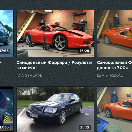
17:55
16:28
/
Самодельный Феррари / Результат
Самодельный Ф
за месяц!
донор за 700к
ILYA STREKAL
ILYA STREKAL
17:35
25:21