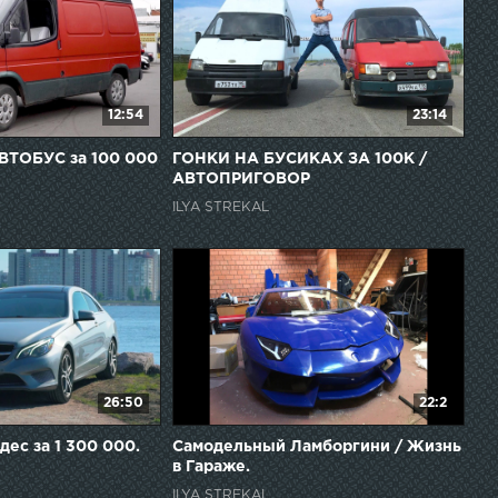
12:54
23:14
ВТОБУС за 100 000
ГОНКИ НА БУСИКАХ ЗА 100К /
АВТОПРИГОВОР
ILYA STREKAL
26:50
22:2
ес за 1 300 000.
Самодельный Ламборгини / Жизнь
в Гараже.
ILYA STREKAL