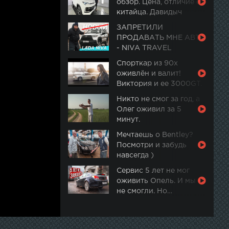
обзор. Цена, отличие от
китайца. Давидыч
ЗАПРЕТИЛИ
ПРОДАВАТЬ МНЕ АВТО
- NIVA TRAVEL
Спорткар из 90х
оживлён и валит!
Виктория и ее 3000GT.
Часть 2
Никто не смог за год, а
Олег оживил за 5
минут.
Мечтаешь о Bentley?
Посмотри и забудь
навсегда )
Сервис 5 лет не мог
оживить Опель. И мы
не смогли. Но…