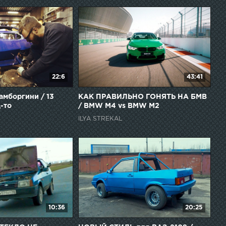
22:6
43:41
мборгини / 13
КАК ПРАВИЛЬНО ГОНЯТЬ НА БМВ
-то
/ BMW M4 vs BMW M2
ILYA STREKAL
10:36
20:25