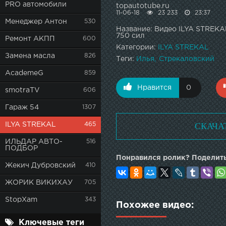
PRO автомобили
topautotube.ru
11-06-18
23 233
23:37
Менеджер Антон
530
Название: Видео ILYA STREK
750 сил
Ремонт АКПП
600
Категории:
ILYA STREKAL
Замена масла
826
Теги:
Илья
Стрекаловский
AcademeG
859
Нравится
0
smotraTV
606
Гараж 54
1307
СКАЧА
ILYA STREKAL
465
ИЛЬДАР АВТО-
516
ПОДБОР
Понравился ролик? Поделить
Жекич Дубровский
410
ЖОРИК ВИКИХАУ
705
StopXam
343
Похожее видео:
Ключевые теги