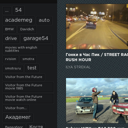
54
...
academeg
auto
BMW
Davidich
garage54
drive
movies with english
subtitles
Гонки в Час Пик / STREET RA
rvision
smotra
RUSH HOUR
ILYA STREKAL
test
smotra.ru
Visitor from the Future
Visitor from the Future
movie 1985
Visitor from the Future
movie watch online
Visitor from...
Академег
Костя
Видеоблог