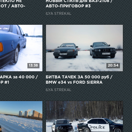
СТЕКЛО НЕ
НОВЫЙ СТИЛЬ для ВАЗ-2108 /
ОТ / АВТО-
АВТО-ПРИГОВОР #3
ILYA STREKAL
13:38
20:54
КА за 40 000 /
БИТВА ТАЧЕК ЗА 50 000 руб /
Р #1
BMW e34 vs FORD SIERRA
ILYA STREKAL