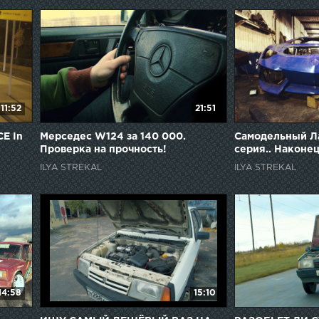
11:52
21:51
CE In
Мерседес W124 за 140 000.
Самодельный Ла
Проверка на прочность!
серия.. Наконец
ILYA STREKAL
ILYA STREKAL
14:58
15:10