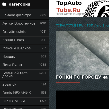
Категории
Замена фильтра
889
Антон Воротников
900
TOPAUTOTUBE.RU - ТОП Авто Блоге
DragtimesInfo
1031
Канал Шока
841
Максим Шелков
383
Чердак
302
Лиса Рулит
1038
Большой тест-
3707
драйв
ГОНКИ ПО ГОРОДУ на N
zpsanek
424
Denis МЕХАНИК
553
ORJEUNESSE
1975