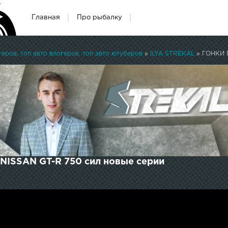
Главная
Про рыбалку
ров, топ авто влогеров, топ авто ютуберов
»
ILYA STREKAL
» ГОНКИ 
ISSAN GT-R 750 сил новые серии