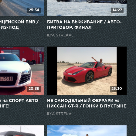
25:34
14:27
ИЦЕЙСКОЙ БМВ /
БИТВА НА ВЫЖИВАНИЕ / АВТО-
 ИЗ-ПОД
ПРИГОВОР. ФИНАЛ
ILYA STREKAL
20:38
25:30
ч на СПОРТ АВТО
НЕ САМОДЕЛЬНЫЙ ФЕРРАРИ vs
НГЕ!
НИССАН GT-R / ГОНКИ В ПУСТЫНЕ
ILYA STREKAL