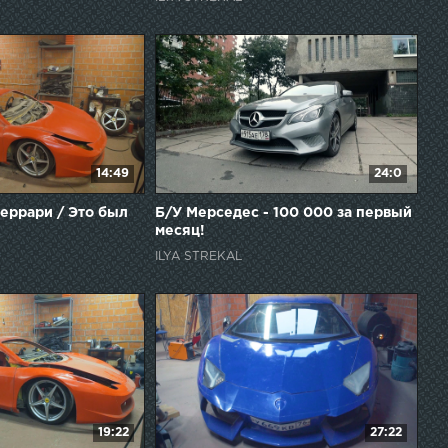
14:49
24:0
еррари / Это был
Б/У Мерседес - 100 000 за первый
месяц!
ILYA STREKAL
19:22
27:22