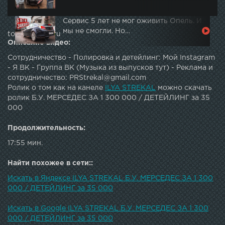
Сервис 5 лет не мог оживить Опель. И
мы не смогли. Но…
topautotube.ru
Описание видео:
Сотрудничество - Полировка и детейлинг: Мой Instagram
- Я ВК - Группа ВК (Музыка из выпусков тут) - Реклама и
сотрудничество: PRStrekal@gmail.com
Ролик о том как на канеле
ILYA STREKAL
можно скачать
ролик Б.У. МЕРСЕДЕС ЗА 1 300 000 / ДЕТЕЙЛИНГ за 35
000
Продолжительность:
17:55 мин.
Найти похожее в сети::
Искать в Яндексе ILYA STREKAL Б.У. МЕРСЕДЕС ЗА 1 300
000 / ДЕТЕЙЛИНГ за 35 000
Искать в Google ILYA STREKAL Б.У. МЕРСЕДЕС ЗА 1 300
000 / ДЕТЕЙЛИНГ за 35 000