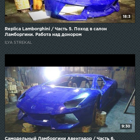
18:3
Replica Lamborghini / Часть 5. Поход в салон
Ламборгини. Работа над донором
ILYA STREKAL
9:30
Самодельный Ламборгини Авентадор / Часть 6.