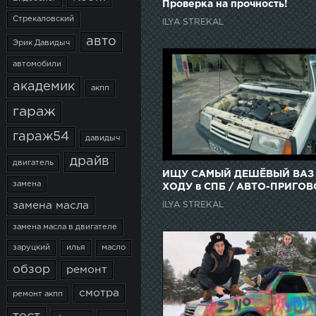
Проверка на прочность!
Стрекаловский
ILYA STREKAL
авто
Эрик Давидыч
автомобили
академик
акпп
гараж
гараж54
давидыч
драйв
двигатель
ИЩУ САМЫЙ ДЕШЁВЫЙ ВАЗ
замена
ХОДУ в СПБ / АВТО-ПРИГОВ
ILYA STREKAL
замена масла
замена масла в двигателе
заруцкий
илья
масло
обзор
ремонт
смотра
ремонт акпп