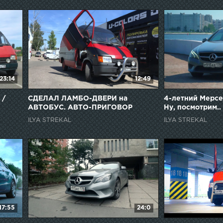
23:14
12:49
 /
СДЕЛАЛ ЛАМБО-ДВЕРИ на
4-летний Мерсед
АВТОБУС. АВТО-ПРИГОВОР
Ну, посмотрим..
ILYA STREKAL
ILYA STREKAL
17:55
24:0