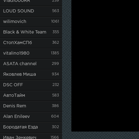
Vlad1000RR
239
LOUD SOUND
563
wilimovich
1061
Black & White Team
355
СтопХамСПб
362
vitalino1980
1385
ASATA channel
299
Яковлев Миша
934
DSC OFF
232
АвтоТайм
583
Denis Rem
386
Alan Enileev
604
Бородатая Езда
302
Иван Зенкевич
1566