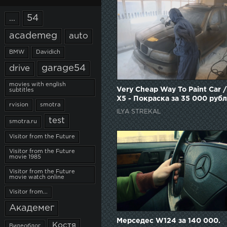
54
...
academeg
auto
BMW
Davidich
garage54
drive
movies with english
Very Cheap Way To Paint Car
subtitles
X5 - Покраска за 35 000 руб
rvision
smotra
ILYA STREKAL
test
smotra.ru
Visitor from the Future
Visitor from the Future
movie 1985
Visitor from the Future
movie watch online
Visitor from...
Академег
Мерседес W124 за 140 000.
Костя
Видеоблог