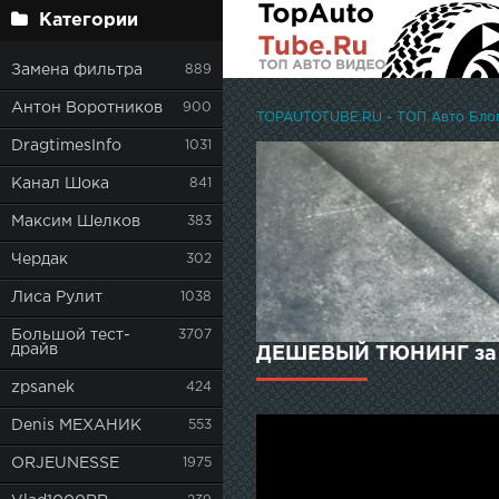
Категории
Замена фильтра
889
Антон Воротников
900
TOPAUTOTUBE.RU - ТОП Авто Блоге
DragtimesInfo
1031
Канал Шока
841
Максим Шелков
383
Чердак
302
Лиса Рулит
1038
Большой тест-
3707
драйв
ДЕШЕВЫЙ ТЮНИНГ за 2
zpsanek
424
Denis МЕХАНИК
553
ORJEUNESSE
1975