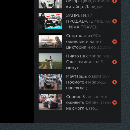
обзор. Цена, отличие от
китайца. Давидыч
ЗАПРЕТИЛИ
ПРОДАВАТЬ МНЕ АВТО
- NIVA TRAVEL
Спорткар из 90х
оживлён и валит!
Виктория и ее 3000GT.
Часть 2
Никто не смог за год, а
Олег оживил за 5
минут.
Мечтаешь о Bentley?
Посмотри и забудь
навсегда )
Сервис 5 лет не мог
оживить Опель. И мы
не смогли. Но…