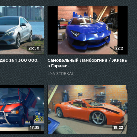
26:50
22:2
ес за 1 300 000.
Самодельный Ламборгини / Жизнь
в Гараже.
ILYA STREKAL
17:35
19:22