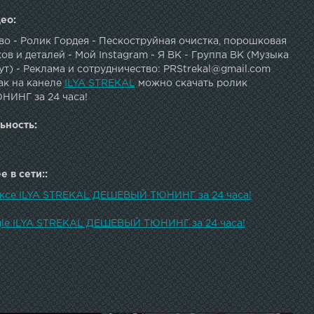
ео:
о - Ролик Гордея - Пескоструйная очистка, порошковая
ов и деталей - Мой Instagram - Я ВК - Группа ВК (Музыка
ут) - Реклама и сотрудничество: PRStrekal@gmail.com
ак на канеле
ILYA STREKAL
можно скачать ролик
ИНГ за 24 часа!
ьность:
 в сети::
ексе ILYA STREKAL ДЕШЕВЫЙ ТЮНИНГ за 24 часа!
gle ILYA STREKAL ДЕШЕВЫЙ ТЮНИНГ за 24 часа!