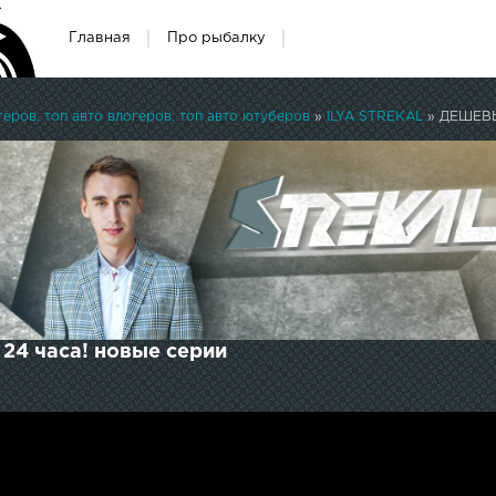
Главная
Про рыбалку
ров, топ авто влогеров, топ авто ютуберов
»
ILYA STREKAL
» ДЕШЕВЫ
4 часа! новые серии