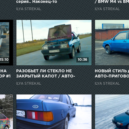
серия.. Наконец-то
/ BMW M4 vs B
ILYA STREKAL
ILYA STREKAL
15:10
10:36
 НА
РАЗОБЬЕТ ЛИ СТЕКЛО НЕ
НОВЫЙ СТИЛЬ д
ОР #1
ЗАКРЫТЫЙ КАПОТ / АВТО-
АВТО-ПРИГОВО
ПРИГОВОР #2
ILYA STREKAL
ILYA STREKAL