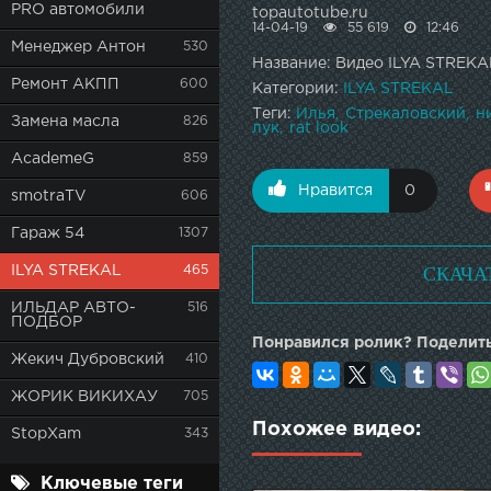
PRO автомобили
topautotube.ru
14-04-19
55 619
12:46
Менеджер Антон
530
Название: Видео ILYA STREK
Ремонт АКПП
600
Категории:
ILYA STREKAL
Теги:
Илья
Стрекаловский
н
Замена масла
826
лук
rat look
AcademeG
859
Нравится
0
smotraTV
606
Гараж 54
1307
СКАЧА
ILYA STREKAL
465
ИЛЬДАР АВТО-
516
ПОДБОР
Понравился ролик? Поделить
Жекич Дубровский
410
ЖОРИК ВИКИХАУ
705
Похожее видео:
StopXam
343
Ключевые теги