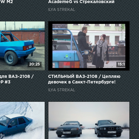
MW M2
AcademeG vs Стрекаловский
ILYA STREKAL
20:25
15:1
ля ВАЗ-2108 /
СТИЛЬНЫЙ ВАЗ-2108 / Цепляю
Р #3
девочек в Санкт-Петербурге!
АВТО-ПРИГОВОР #4
ILYA STREKAL