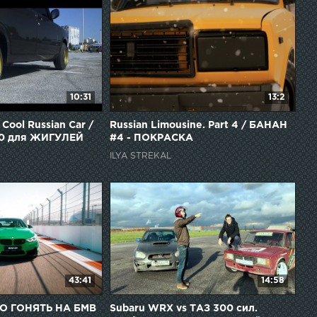
10:31
13:2
Cool Russian Car /
Russian Limousine. Part 4 / БАНАН
00 для ЖИГУЛЕЙ
#4 - ПОКРАСКА
ILYA STREKAL
43:41
14:58
О ГОНЯТЬ НА БМВ
Subaru WRX vs ТАЗ 300 сил.