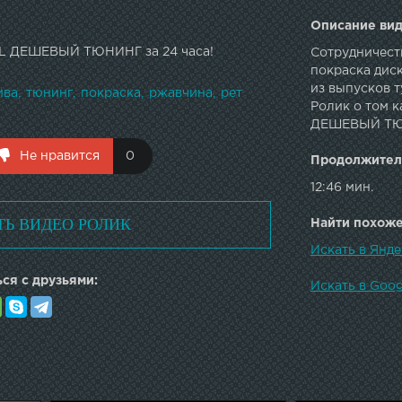
Описание вид
AL ДЕШЕВЫЙ ТЮНИНГ за 24 часа!
Сотрудничеств
покраска диск
из выпусков т
ива
тюнинг
покраска
ржавчина
рет
Ролик о том к
ДЕШЕВЫЙ ТЮН
Не нравится
0
Продолжител
12:46 мин.
ТЬ ВИДЕО РОЛИК
Найти похожее
Искать в Янд
ся с друзьями:
Искать в Goo