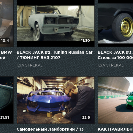
10:4
11:30
 / BMW
BLACK JACK #2. Tuning Russian Car
BLACK JACK #3. 
лей
/ ТЮНИНГ ВАЗ 2107
Стиль за 100 0
ILYA STREKAL
ILYA STREKAL
21:51
22:6
Самодельный Ламборгини / 13
КАК ПРАВИЛЬН