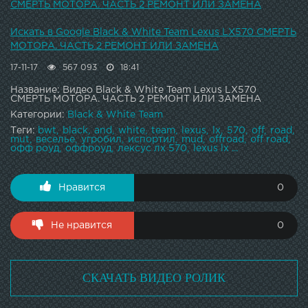
СМЕРТЬ МОТОРА. ЧАСТЬ 2 РЕМОНТ ИЛИ ЗАМЕНА
Искать в Google Black & White Team Lexus LX570 СМЕРТЬ
МОТОРА. ЧАСТЬ 2 РЕМОНТ ИЛИ ЗАМЕНА
17-11-17
567 093
18:41
Название: Видео Black & White Team Lexus LX570
СМЕРТЬ МОТОРА. ЧАСТЬ 2 РЕМОНТ ИЛИ ЗАМЕНА
Категории:
Black & White Team
Теги:
bwt
black
and
white
team
lexus
lx
570
off
road
mut
веселье
угробил
испортил
mud
offroad
off road
офф роуд
оффроуд
лексус лх 570
lexus lx ...
Нравится
0
Не нравится
0
СКАЧАТЬ ВИДЕО РОЛИК