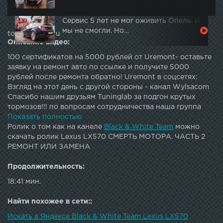
Сервис 5 лет не мог оживить Опель. И
мы не смогли. Но…
topautotube.ru
Описание видео:
100 сертификатов на 5000 рублей от Uremont- оставьте
заявку на ремонт авто по ссылке и получите 5000
рублей после ремонта обратно! Uremont в соцсетях:
Взгляд на этот день с другой стороны - канал Wylsacom
Спасибо нашим друзьям Tuninglab за подгон крутых
тормозов!!! по вопросам сотрудничества наша группа
Наш Инстаграм (здесь все в режиме online)
Показать полностью
Ролик о том как на канеле
Black & White Team
можно
скачать ролик Lexus LX570 СМЕРТЬ МОТОРА. ЧАСТЬ 2
РЕМОНТ ИЛИ ЗАМЕНА
Продолжительность:
18:41 мин.
Найти похожее в сети::
Искать в Яндексе Black & White Team Lexus LX570