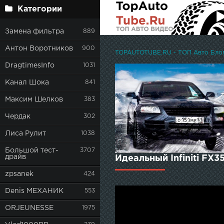
Категории
Замена фильтра
889
Антон Воротников
900
TOPAUTOTUBE.RU - ТОП Авто Блоге
DragtimesInfo
1031
Канал Шока
841
Максим Шелков
383
Чердак
302
Лиса Рулит
1038
Большой тест-
3707
драйв
Идеальный Infiniti FX3
zpsanek
424
Denis МЕХАНИК
553
ORJEUNESSE
1975