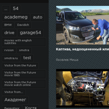
54
...
academeg
auto
BMW
Davidich
garage54
drive
movies with english
subtitles
Каптива, недооцененный или
rvision
smotra
test
smotra.ru
Яковлев Миша
Visitor from the Future
Visitor from the Future
movie 1985
Visitor from the Future
movie watch online
Visitor from...
Академег
Костя
Видеоблог