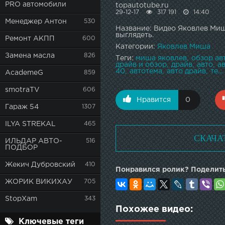
PRO автомобили
topautotube.ru
29-12-17
317 191
14:40
Менеджер Антон
530
Название: Видео Яковлев Миша
выглядеть.
Ремонт АКПП
600
Категории:
Яковлев Миша
Замена масла
826
Теги:
миша яковлев
обзор ав
драйв и обзор
драйв
авто
а
40
автотема
авто драйв
те...
AcademeG
859
smotraTV
606
Нравится
0
Гараж 54
1307
ILYA STREKAL
465
СКАЧА
ИЛЬДАР АВТО-
516
ПОДБОР
Жекич Дубровский
410
Понравился ролик? Поделить
ЖОРИК ВИКИХАУ
705
StopXam
343
Похожее видео:
Ключевые теги