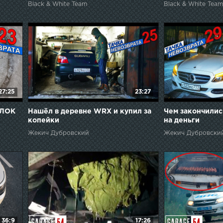
Black & White Team
Black & White Team
27:25
23:27
БЛОК
Нашёл в деревне WRX и купил за
Чем закончили
копейки
на деньги
Жекич Дубровский
Жекич Дубровски
36:9
17:26