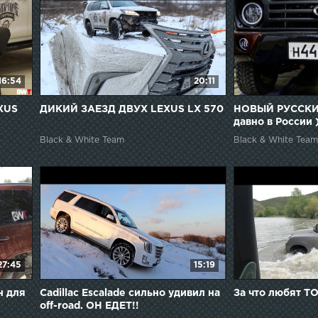
16:54
20:11
XUS
ДИКИЙ ЗАЕЗД ДВУХ LEXUS LX 570
НОВЫЙ РУССКИ
давно в России 
Black & White Team
Black & White Team
27:45
15:19
н для
Cadillac Escalade сильно удивил на
За что любят 
off-road. ОН ЕДЕТ!!