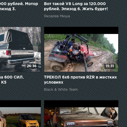
000 рублей. Мотор
Вот такой V8 Long за 120.000
пизод 3.
рублей. Эпизод 6. Жить будет!
Яковлев Миша
26:36
15:31
а 600 СИЛ.
ТРЕКОЛ 6x6 против RZR в жестких
r K5
условиях
Black & White Team