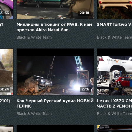
21:33
20:18
д?
Миллионы в тюнинг от RWB. К нам
SMART fortwo V
приехал Akira Nakai-San.
Black & White Team
Black & White Team
31:24
27:6
2101)
Как Черный Русский купил НОВЫЙ
Lexus LX570 С
ГЕЛИК
ЧАСТЬ 2 РЕМО
Black & White Team
Black & White Team