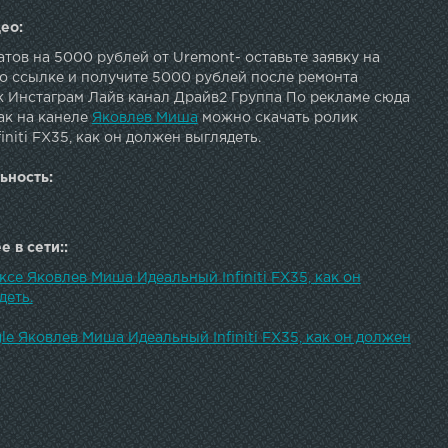
ео:
тов на 5000 рублей от Uremont- оставьте заявку на
по ссылке и получите 5000 рублей после ремонта
вк Инстаграм Лайв канал Драйв2 Группа По рекламе сюда
ак на канеле
Яковлев Миша
можно скачать ролик
initi FX35, как он должен выглядеть.
ьность:
 в сети::
ксе Яковлев Миша Идеальный Infiniti FX35, как он
деть.
le Яковлев Миша Идеальный Infiniti FX35, как он должен