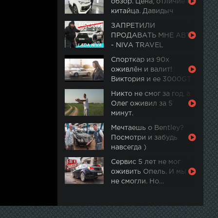
обзор. Цена, отличие от
китайца. Давидыч
ЗАПРЕТИЛИ
ПРОДАВАТЬ МНЕ АВТО
- NIVA TRAVEL
Спорткар из 90х
оживлён и валит!
Виктория и ее 3000GT.
Часть 2
Никто не смог за год, а
Олег оживил за 5
минут.
Мечтаешь о Bentley?
Посмотри и забудь
навсегда )
Сервис 5 лет не мог
оживить Опель. И мы
не смогли. Но…