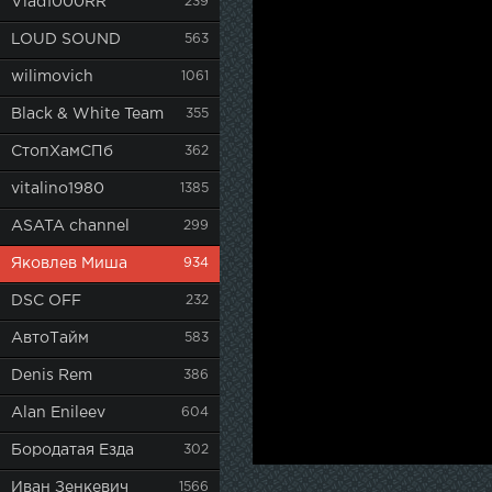
Vlad1000RR
239
LOUD SOUND
563
wilimovich
1061
Black & White Team
355
СтопХамСПб
362
vitalino1980
1385
ASATA channel
299
Яковлев Миша
934
DSC OFF
232
АвтоТайм
583
Denis Rem
386
Alan Enileev
604
Бородатая Езда
302
Иван Зенкевич
1566