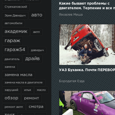
Какие бывают проблемы с
Стрекаловский
двигателем. Терпение и все 
//Audi S6
авто
Яковлев Миша
Эрик Давидыч
автомобили
академик
акпп
гараж
гараж54
давидыч
драйв
двигатель
замена
УАЗ Буханка. Почти ПЕРЕВО
замена масла
Бородатая Езда
замена масла в двигателе
заруцкий
илья
масло
обзор
ремонт
смотра
ремонт акпп