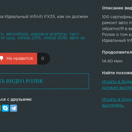
Описание вид
 Идеальный Infiniti FX35, как он должен
100 сертифика
ремонт авто 
обратно!Я в 
то
автообзор
кировск апатиты
тест-
Ролик о том к
вто шоу
обзор 2015
обзор 2016
авто за
Идеальный Inf
Продолжител
Не нравится
0
14:40 мин.
Найти похожее
ТЬ ВИДЕО РОЛИК
Искать в Янде
должен выгля
ся с друзьями:
Искать в Goog
выглядеть.