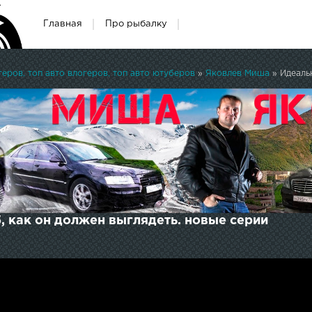
Главная
Про рыбалку
ров, топ авто влогеров, топ авто ютуберов
»
Яковлев Миша
» Идеальн
5, как он должен выглядеть. новые серии