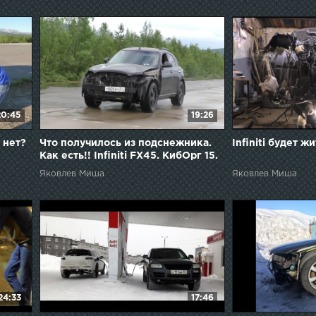
20:45
19:26
 нет?
Что получилось из подснежника.
Infiniti будет ж
Как есть!! Infiniti FX45. КибОрг 15.
Яковлев Миша
Яковлев Миша
24:33
17:46