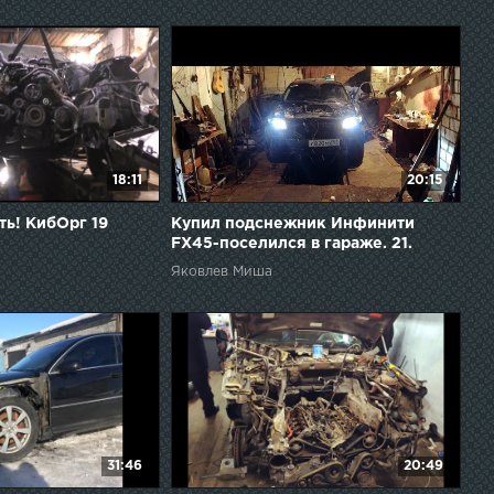
18:11
20:15
ить! КибОрг 19
Купил подснежник Инфинити
FX45-поселился в гараже. 21.
Яковлев Миша
31:46
20:49