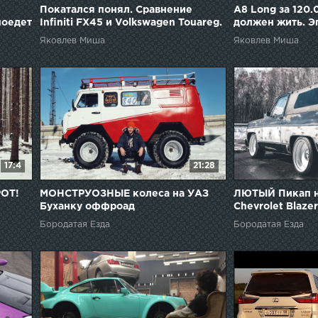
Покатался понял. Сравнение
А8 Long за 120.
поедет
Infiniti FX45 и Volkswagen Touareg.
должен жить. Э
Отзыв владельца.
Яковлев Миша
Яковлев Миша
17:4
21:28
РОТ!
МОНСТРУОЗНЫЕ колеса на УАЗ
ЛЮТЫЙ Пикап н
Буханку оффроад
Chevrolet Blaze
Бородатая Езда
Бородатая Езда