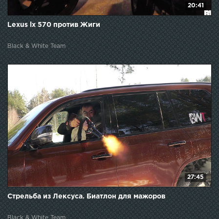
20:41
Lexus lx 570 против Жиги
Black & White Team
27:45
Стрельба из Лексуса. Биатлон для мажоров
Black & White Team