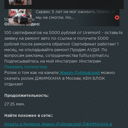
Сервис 5 лет не мог оживить Опель. И
мы не смогли. Но…
topautotube.ru
Описание видео:
100 сертификатов на 5000 рублей от Uremont - оставьте
заявку на ремонт авто по ссылке и получите 5000
рублей после ремонта обратно! Сертификат работает 1
месяц, не откладывайте ремонт.Продам АУДИ: По
вопросам рекламы, сотрудничества fulllux@mail.ru
Подписывайтесь на мой Инстаграм: Инстаграм
Синдиката: Иван Зайцев (Че Кого): Иван Кислицын
Показать полностью
(CustomBox): Новый инст Томы: Паблик -
Ролик о том как на канеле
Жекич Дубровский
можно
Подписывайтесь на страницу ВК: Музыка из видео:
скачать ролик ДЖИМХАНА в Москве, КЕН БЛОК
====================================Проект:
отдыхает
Тачка невозврата 23 серия.
Продолжительность:
27:25 мин.
Найти похожее в сети::
Искать в Яндексе Жекич Дубровский ДЖИМХАНА в