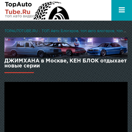
TOPAUTOTUBE.RU - ТОП Авто Блогеров, топ авто влогеров, топ авто ютуберов
ДЖИМХАНА в Москве, КЕН БЛОК отдыхает
новые серии