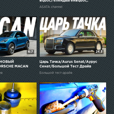
&quot;Гелендваген&quot;.
Автопробег, горы, полиция.
ASATA channel
6:7
24:3
/НОВЫЙ
Царь Тачка/Aurus Senat/Аурус
ORSCHE MACAN
Сенат/Большой Тест Драйв
йв
Большой тест-драйв