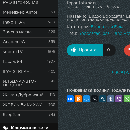
PRO автомобили
topautotube.ru
30-04-21
11 176
35:41
Менеджер Антон
530
Название: Видео Бородатая Ез
ШевиНива зарубились на без
Ремонт АКПП
600
Категории:
Бородатая Езда
Замена масла
826
Теги:
БородатаяЕзда
Land Ro
AcademeG
859
Нравится
0
smotraTV
606
Гараж 54
1307
СКАЧА
ILYA STREKAL
465
ИЛЬДАР АВТО-
516
ПОДБОР
Понравился ролик? Поделить
Жекич Дубровский
410
ЖОРИК ВИКИХАУ
705
StopXam
343
Ключевые теги