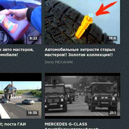
8:22
19:4
 авто мастеров,
Автомобильные хитрости старых
омобиля!
мастеров!! Золотая коллекция!!
Denis МЕХАНИК
19:35
21:1
t; поста ГАИ
MERCEDES G-CLASS