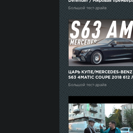
Defender / Мировая премьера
Дневники автосалона во
Большой тест-драйв
Франкфурте
ЦАРЬ КУПЕ/MERCEDES-BENZ
S63 4MATIC COUPE 2018 612 Л
БОЛЬШОЙ ТЕСТ ДРАЙВ
Большой тест-драйв