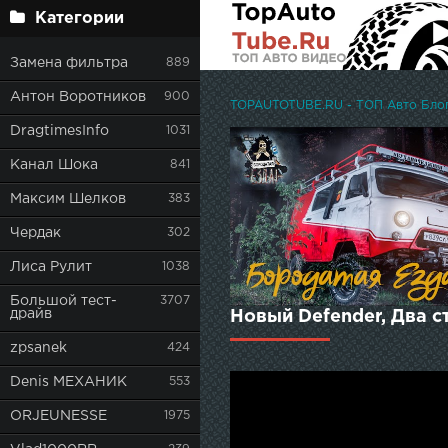
Категории
Замена фильтра
889
Антон Воротников
900
TOPAUTOTUBE.RU - ТОП Авто Блоге
DragtimesInfo
1031
Канал Шока
841
Максим Шелков
383
Чердак
302
Лиса Рулит
1038
Большой тест-
3707
драйв
Новый Defender, Два 
zpsanek
424
Denis МЕХАНИК
553
ORJEUNESSE
1975