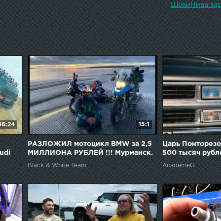
ШевиНива зар
46:24
15:1
РАЗЛОЖИЛ мотоцикл BMW за 2,5
Царь Понторезо
udi
МИЛЛИОНА РУБЛЕЙ !!! Мурманск.
500 тысяч рубл
Горы! Что теперь ответить BMW
Black & White Team
AcademeG
MOTORRAD ??