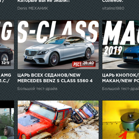
 /
Каторые ВЫ не знали!!
Соленое.
Denis МЕХАНИК
vitalino1980
32:9
28:40
 AMG
ЦАРЬ ВСЕХ СЕДАНОВ/NEW
ЦАРЬ КНОПОК
.С./
MERCEDES BENZ S CLASS S560 4
МАКАН/NEW P
MATIC W222
2019
Большой тест-драйв
Большой тест-дра