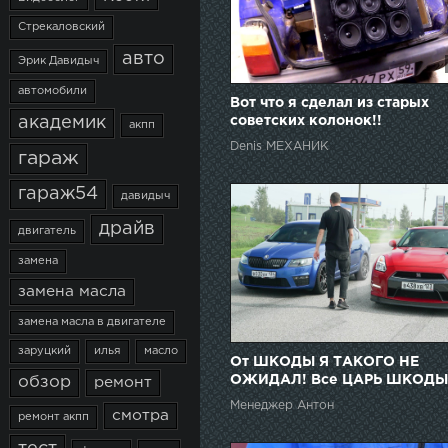
Стрекаловский
авто
Эрик Давидыч
автомобили
Вот что я сделал из старых
советских колонок!!
академик
акпп
Denis МЕХАНИК
гараж
гараж54
давидыч
драйв
двигатель
замена
замена масла
замена масла в двигателе
заруцкий
илья
масло
От ШКОДЫ Я ТАКОГО НЕ
ОЖИДАЛ! Все ЦАРЬ ШКОДЫ
обзор
ремонт
против NISSAN GT-R!!
Менеджер Антон
смотра
ремонт акпп