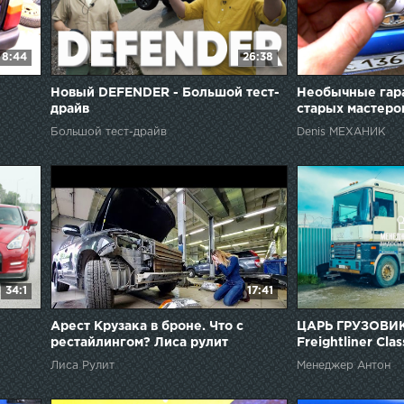
8:44
26:38
Новый DEFENDER - Большой тест-
Необычные гар
драйв
старых мастеров
Большой тест-драйв
Denis МЕХАНИК
34:1
17:41
Арест Крузака в броне. Что с
ЦАРЬ ГРУЗОВИК
рестайлингом? Лиса рулит
Freightliner Clas
Лиса Рулит
Менеджер Антон