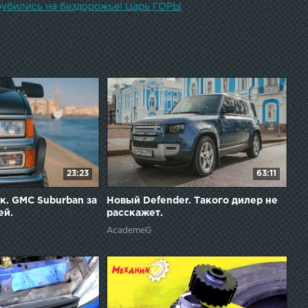
убились на бездорожье! Царь ГОРЫ
23:23
63:11
к. GMC Suburban за
Новый Defender. Такого дилер не
ей.
расскажет.
AcademeG