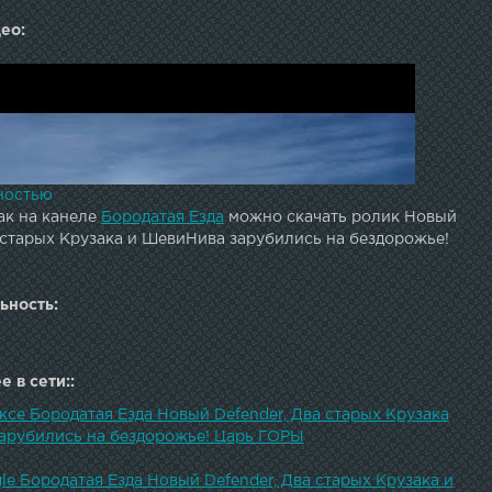
ео:
ностью
ак на канеле
Бородатая Езда
можно скачать ролик Новый
 старых Крузака и ШевиНива зарубились на бездорожье!
ьность:
 в сети::
ксе Бородатая Езда Новый Defender, Два старых Крузака
арубились на бездорожье! Царь ГОРЫ
le Бородатая Езда Новый Defender, Два старых Крузака и