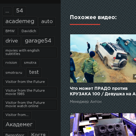
54
...
Похожее видео:
academeg
auto
BMW
Davidich
garage54
drive
movies with english
subtitles
rvision
smotra
test
smotra.ru
Visitor from the Future
Что может ПРАДО против
Visitor from the Future
КРУЗАКА 100 / Девушка на A
movie 1985
A4
Менеджер Антон
Visitor from the Future
movie watch online
Visitor from...
Академег
Костя
Видеоблог