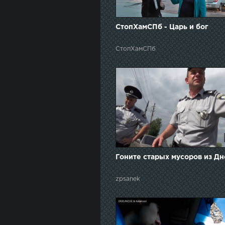
СтопХамСПб - Царь и бог
СтопХамСПб
Гоните старых мусоров из Дн
zpsanek