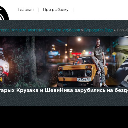
Главная
Про рыбалку
ров, топ авто влогеров, топ авто ютуберов
»
Бородатая Езда
» Новый D
старых Крузака и ШевиНива зарубились на без