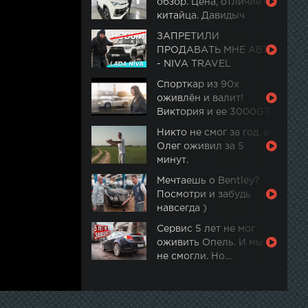
обзор. Цена, отличие от
китайца. Давидыч
ЗАПРЕТИЛИ
ПРОДАВАТЬ МНЕ АВТО
- NIVA TRAVEL
Спорткар из 90х
оживлён и валит!
Виктория и ее 3000GT.
Часть 2
Никто не смог за год, а
Олег оживил за 5
минут.
Мечтаешь о Bentley?
Посмотри и забудь
навсегда )
Сервис 5 лет не мог
оживить Опель. И мы
не смогли. Но…