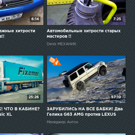
6:14
7:25
ажные хитрости
Автомобильные хитрости старых
!!
мастеров !!
Denis МЕХАНИК
25:26
57:10
! ЧТО В КАБИНЕ?
ЗАРУБИЛИСЬ НА ВСЕ БАБКИ! Два
sic XL
Гелика G63 AMG против LEXUS
LX570 и WV Touareg
Менеджер Антон