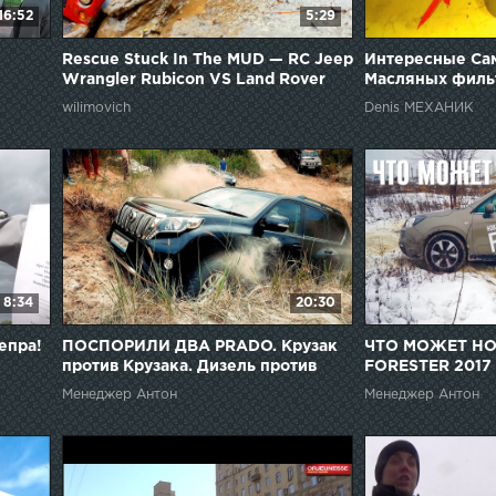
16:52
5:29
Rescue Stuck In The MUD — RC Jeep
Интересные Сам
Wrangler Rubicon VS Land Rover
Масляных фильт
Defender 90 — RC Extreme Pictures
wilimovich
Denis МЕХАНИК
8:34
20:30
епра!
ПОСПОРИЛИ ДВА PRADO. Крузак
ЧТО МОЖЕТ Н
против Крузака. Дизель против
FORESTER 2017 
бензина. TOYOTA LAND CRUISER
СУБАРУ? ОФФР
Менеджер Антон
Менеджер Антон
PRADO ОФФРОАД
ФОРЕСТЕР