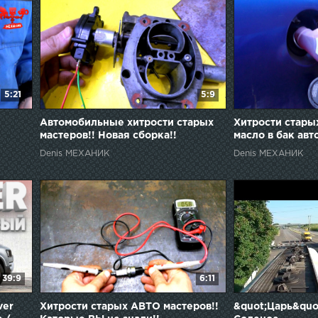
5:21
5:9
Автомобильные хитрости старых
Хитрости старых
мастеров!! Новая сборка!!
масло в бак авт
Denis МЕХАНИК
Denis МЕХАНИК
39:9
6:11
ver
Хитрости старых АВТО мастеров!!
&quot;Царь&quo