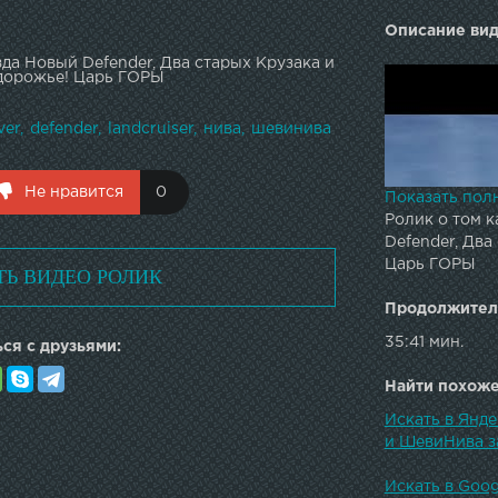
Описание вид
да Новый Defender, Два старых Крузака и
дорожье! Царь ГОРЫ
ver
defender
landcruiser
нива
шевинива
Не нравится
0
Показать пол
Ролик о том к
Defender, Два
Царь ГОРЫ
ТЬ ВИДЕО РОЛИК
Продолжител
35:41 мин.
ся с друзьями:
Найти похожее
Искать в Янде
и ШевиНива з
Искать в Goog