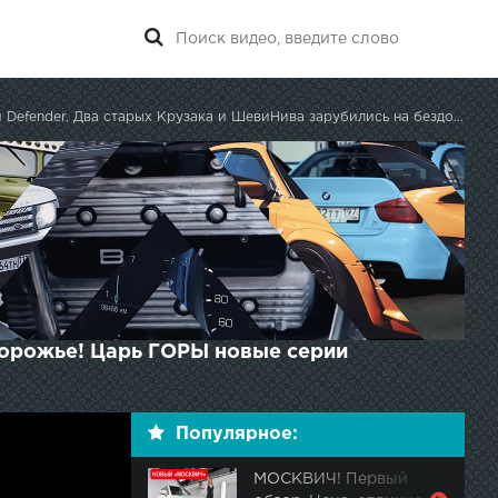
efender, Два старых Крузака и ШевиНива зарубились на бездорожье! Царь ГОРЫ
дорожье! Царь ГОРЫ новые серии
Популярное:
МОСКВИЧ! Первый