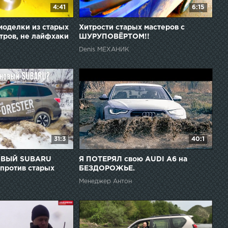
4:41
6:15
оделки из старых
Хитрости старых мастеров с
ров, не лайфхаки
ШУРУПОВЁРТОМ!!
Denis МЕХАНИК
31:3
40:1
ОВЫЙ SUBARU
Я ПОТЕРЯЛ свою AUDI A6 на
против старых
БЕЗДОРОЖЬЕ.
ОАД на СУБАРУ
Менеджер Антон