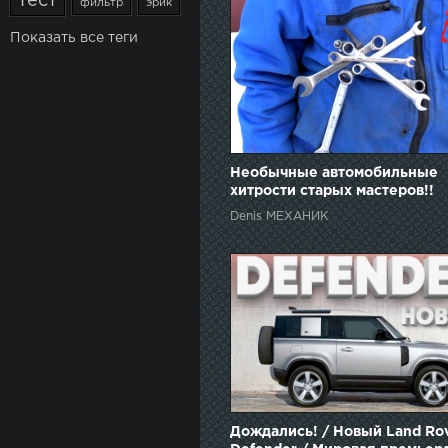
тест
фильтр
эрик
Показать все теги
Необычные автомобильные
хитрости старых мастеров!!
Denis МЕХАНИК
Дождались! / Новый Land Ro