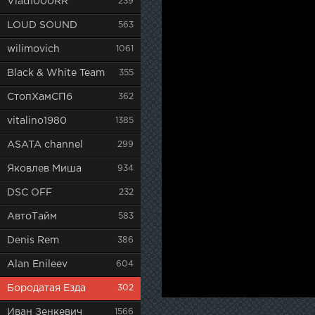
Vlad1000RR
239
LOUD SOUND
563
wilimovich
1061
Black & White Team
355
СтопХамСПб
362
vitalino1980
1385
ASATA channel
299
Яковлев Миша
934
DSC OFF
232
АвтоТайм
583
Denis Rem
386
Alan Enileev
604
Бородатая Езда
302
Иван Зенкевич
1566