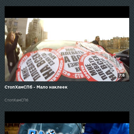
7:6
СтопХамСПб - Мало наклеек
СтопХамСПб