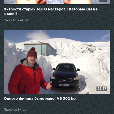
Хитрости старых АВТО мастеров!! Каторые ВЫ не
знали!!
Denis МЕХАНИК
25:37
Одного финика было мало! V6 302 hp.
Яковлев Миша