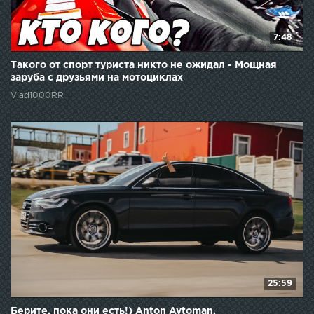
7:48
Такого от спорт туриста никто не ожидал - Мощная
заруба с друзьями на мотоциклах
Vlad1000RR
25:59
Берите, пока они есть!) Anton Avtoman.