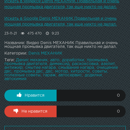
Искать в Яндексе Denis МЕХАНИК Правильная и очень
мощная промывка двигателя, так еще никто не делал.
Искать в Google Denis МЕХАНИК Правильная и очень
мощная промывка двигателя, так еще никто не делал.
23-11-21
475 470
9:23
Название: Видео Denis МЕХАНИК Правильная и очень
мощная промывка двигателя, так еще никто не делал.
Категории:
Denis МЕХАНИК
Теги:
Денис механик
авто
доработки
промывка
промывка двигателя
димексид
раскоксовка
азелит
антижир
смытие нагара
смывание нагара
очищение
двс
промывка двс
двс
мотор
хитрости
советы
полезные советы
гараж
автосервис
доделки
автохимия
Нравится
0
Не нравится
0