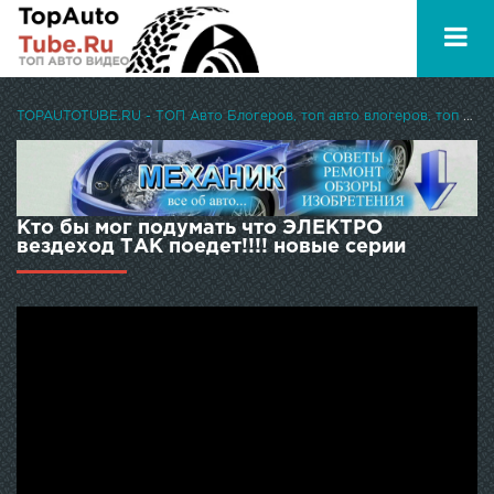
TOPAUTOTUBE.RU - ТОП Авто Блогеров, топ авто влогеров, топ авто ютуберов
Кто бы мог подумать что ЭЛЕКТРО
вездеход ТАК поедет!!!! новые серии