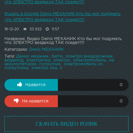
что ЭЛЕКТРО вездеход ТАК поедет!!!!
Искать в Google Denis МЕХАНИК Кто бы мог подумать
что ЭЛЕКТРО вездеход ТАК поедет!!!!
18-12-20
53 922
11:57
Название: Видео Denis МЕХАНИК Кто бы мог подумать
что ЭЛЕКТРО вездеход ТАК поедет!!!!
Категории:
Denis МЕХАНИК
Теги:
Денис механик
багги
электро внедорожник
вездеход
электричка
электро
электромобиль
на
аккумуляторах
погрузчик
электромобиль из
погрузчика
электро ока
о
Нравится
0
Не нравится
0
СКАЧАТЬ ВИДЕО РОЛИК