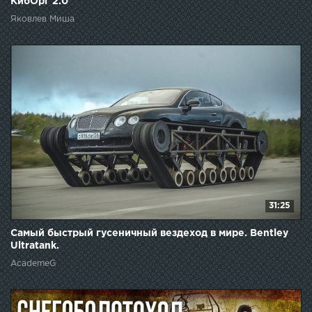
КибОрг 2.0
Яковлев Миша
31:25
Самый быстрый гусеничный вездеход в мире. Bentley
Ultratank.
AcademeG