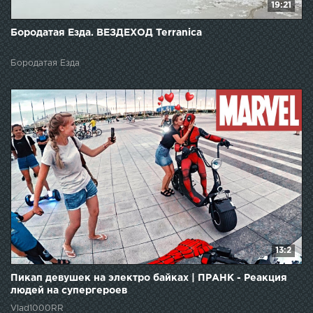
19:21
Бородатая Езда. ВЕЗДЕХОД Terranica
Бородатая Езда
13:2
Пикап девушек на электро байках | ПРАНК - Реакция
людей на супергероев
Vlad1000RR