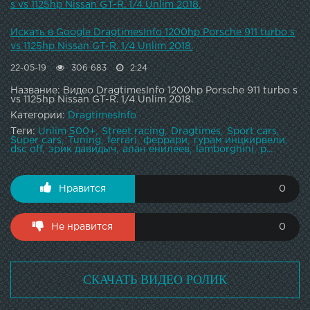
— BMW X5 M F85 (2015) DT Test Drive — 700 HP VW Golf
s vs 1125hp Nissan GT-R. 1/4 Unlim 2018.
R HGP vs Lamborghini Huracan DT Test Drive — 1000 HP
Nissan Juke R DT Test Drive — Mercedes S63 AMG Coupe &
Искать в Google DragtimesInfo 1200hp Porsche 911 turbo s
Mercedes G63 AMG Brabus DT Test Drive — 650 HP
vs 1125hp Nissan GT-R. 1/4 Unlim 2018.
Porsche 911 Turbo (991) DT Test Drive — 750 HP Chevrolet
22-05-19
306 683
2:24
Corvette ZR1
Название: Видео DragtimesInfo 1200hp Porsche 911 turbo s
vs 1125hp Nissan GT-R. 1/4 Unlim 2018.
Категории:
DragtimesInfo
Теги:
Unlim 500+
Street racing
Dragtimes
Sport cars
Super cars
Tuning
ferrari
феррари
гурам инцкирвели
dsc off
эрик давидыч
алан енилеев
lamborghini
p...
Нравится
0
Не нравится
0
СКАЧАТЬ ВИДЕО РОЛИК