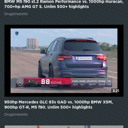
BMW M5 f90 st.2 Ramon Performance vs. 1000hp Huracan,
700+hp AMG GT S. Unlim 500+ highlights
DragtimesInfo
3:21
950hp Mercedes GLC 63s GAD vs. 1000hp BMW X5M,
900hp GT-R, M5 f90. Unlim 500+ highlights
DragtimesInfo