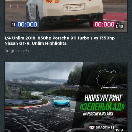
1:43
1/4 Unlim 2018. 850hp Porsche 911 turbo s vs 1350hp
Nissan GT-R. Unlim Highlights.
DragtimesInfo
15:9