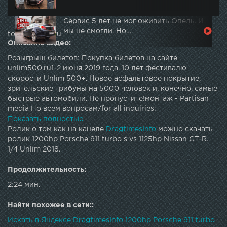
Сервис 5 лет не мог оживить Опель. И
мы не смогли. Но…
topautotube.ru
Описание видео:
Розыгрыш билетов: Покупка билетов на сайте
unlim500.ru1-2 июня 2019 года. 10 лет фестивалю
скорости Unlim 500+. Новое асфальтовое покрытие,
зрительские трибуны на 5000 человек и, конечно, самые
быстрые автомобили. Не пропустите!монтаж - Partisan
media По всем вопросам/for all inquiries:
dragtimes.td@mail.ruartemiy.dt@gmail.comFollow
Показать полностью
us:Facebook Twitter: Instagram: VK: Web-site: Subscribe:
Ролик о том как на канеле
DragtimesInfo
можно скачать
...DT Test Drive - Ferrari GTC4Lusso ТРАНСФОРМАТОРА
ролик 1200hp Porsche 911 turbo s vs 1125hp Nissan GT-R.
против Mercedes E63S AMG и Porsche Panamera Turbo DT
1/4 Unlim 2018.
Test Drive — Lamborghini Urus. Новый король SUV? DT
Test Drive - Aston Martin DB11 vs 2018 Mercedes-Benz S63
Продолжительность:
AMG Coupe. DT Test Drive - BMW M5 F90. Возвращение
2:24 мин.
легенды? DT Test Drive — Lamborghini Huracan LP610-4
DT Test Drive — Audi RS7 stock vs tuned DT Test Drive —
Найти похожее в сети::
Maybach 57S vs Mercedes-Benz S600 W222 Maybach DT
Test Drive — 700 HP Chevrolet Corvette Z06 DT Test Drive
Искать в Яндексе DragtimesInfo 1200hp Porsche 911 turbo