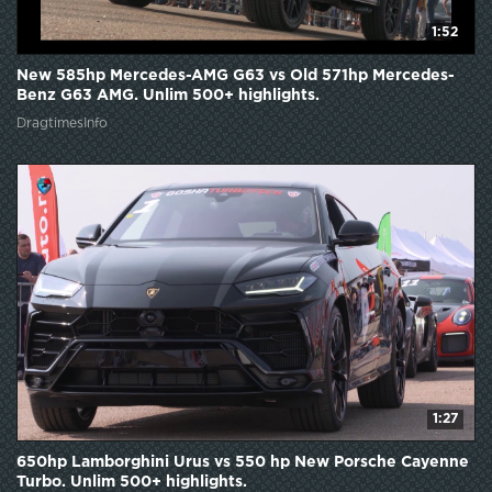
1:52
New 585hp Mercedes-AMG G63 vs Old 571hp Mercedes-
Benz G63 AMG. Unlim 500+ highlights.
DragtimesInfo
1:27
650hp Lamborghini Urus vs 550 hp New Porsche Cayenne
Turbo. Unlim 500+ highlights.