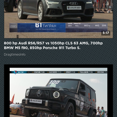
5:17
800 hp Audi RS6/RS7 vs 1050hp CLS 63 AMG, 700hp
BMW M5 f90, 850hp Porsche 911 Turbo S.
DragtimesInfo