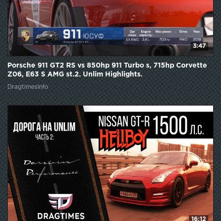
3:47
Porsche 911 GT2 RS vs 850hp 911 Turbo s, 715hp Corvette
Z06, E63 S AMG st.2. Unlim Highlights.
DragtimesInfo
16:12