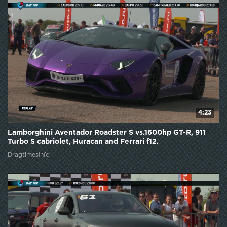
4:23
Lamborghini Aventador Roadster S vs.1600hp GT-R, 911
Turbo S cabriolet, Huracan and Ferrari f12.
DragtimesInfo