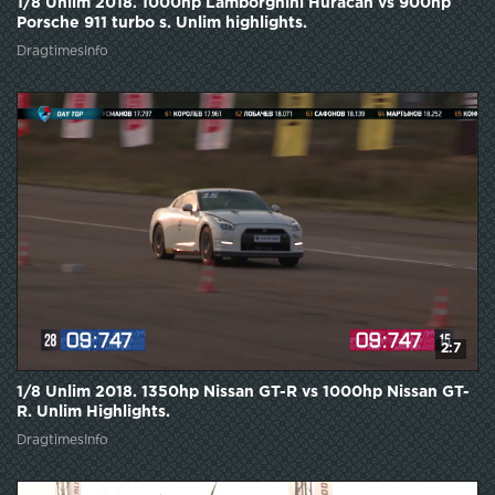
1/8 Unlim 2018. 1000hp Lamborghini Huracan vs 900hp
Porsche 911 turbo s. Unlim highlights.
DragtimesInfo
2:7
1/8 Unlim 2018. 1350hp Nissan GT-R vs 1000hp Nissan GT-
R. Unlim Highlights.
DragtimesInfo