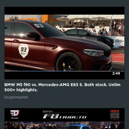
2:49
BMW M5 f90 vs. Mercedes-AMG E63 S. Both stock. Unlim
500+ highlights.
DragtimesInfo