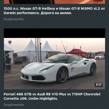
1500 л.с. Nissan GT-R Hellboy и Nissan GT-R NISMO st.2 от
Darwin performance. Дорога на анлим.
DragtimesInfo
3:17
Ferrari 488 GTB vs Audi R8 V10 Plus vs 715HP Chevrolet
Corvette z06. Unlim Highlights.
DragtimesInfo